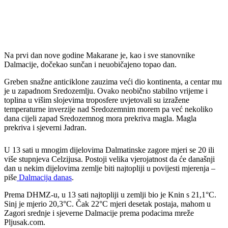
Na prvi dan nove godine Makarane je, kao i sve stanovnike
Dalmacije, dočekao sunčan i neuobičajeno topao dan.
Greben snažne anticiklone zauzima veći dio kontinenta, a centar mu
je u zapadnom Sredozemlju. Ovako neobično stabilno vrijeme i
toplina u višim slojevima troposfere uvjetovali su izražene
temperaturne inverzije nad Sredozemnim morem pa već nekoliko
dana cijeli zapad Sredozemnog mora prekriva magla. Magla
prekriva i sjeverni Jadran.
U 13 sati u mnogim dijelovima Dalmatinske zagore mjeri se 20 ili
više stupnjeva Celzijusa. Postoji velika vjerojatnost da će današnji
dan u nekim dijelovima zemlje biti najtopliji u povijesti mjerenja –
piše
Dalmacija danas
.
Prema DHMZ-u, u 13 sati najtopliji u zemlji bio je Knin s 21,1°C.
Sinj je mjerio 20,3°C. Čak 22°C mjeri desetak postaja, mahom u
Zagori srednje i sjeverne Dalmacije prema podacima mreže
Pljusak.com.