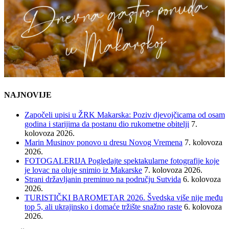
NAJNOVIJE
Započeli upisi u ŽRK Makarska: Poziv djevojčicama od osam
godina i starijima da postanu dio rukometne obitelji
7.
kolovoza 2026.
Marin Musinov ponovo u dresu Novog Vremena
7. kolovoza
2026.
FOTOGALERIJA Pogledajte spektakularne fotografije koje
je lovac na oluje snimio iz Makarske
7. kolovoza 2026.
Strani državljanin preminuo na području Sutvida
6. kolovoza
2026.
TURISTIČKI BAROMETAR 2026. Švedska više nije među
top 5, ali ukrajinsko i domaće tržište snažno raste
6. kolovoza
2026.