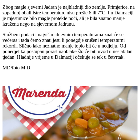
Zbog magle sjeverni Jadran je najhladniji dio zemlje. Primjerice, na
zapadnoj obali Istre temperature nisu prešle 6 ili 7°C. I u Dalmaciji
je mjestimice bilo magle protekle noći, ali je bila znatno manje
izražena nego na sjevernom Jadranu.
Službeni podaci i najvišim dnevnim temperaturama znat će se
večeras i tada ćemo znati jesu li ponegdje srušeni temperaturni
rekordi. Slično iako neznatno manje toplo bit će u nedjelju. Od
ponedjeljka postupan porast naoblake što će biti uvod u nestabilan
tjedan. Hladnije vrijeme u Dalmaciji očekuje se tek u četvrtak.
MD/foto M.D.