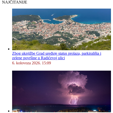
NAJČITANIJE
Zbog uknjižbe Grad uređuje status prolaza, parkirališta i
zelene površine u Radićevoj ulici
6. kolovoza 2026. 15:09