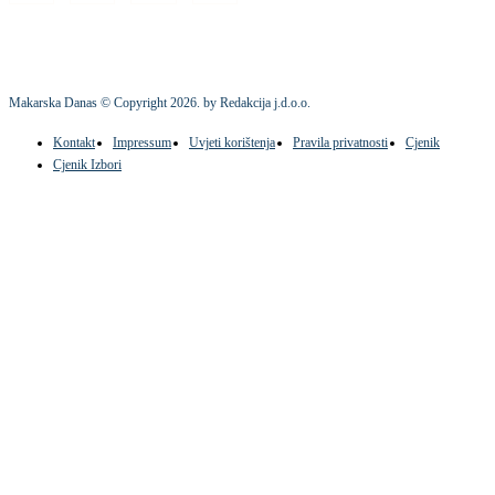
Makarska Danas © Copyright
2026
. by Redakcija j.d.o.o.
Kontakt
Impressum
Uvjeti korištenja
Pravila privatnosti
Cjenik
Cjenik Izbori