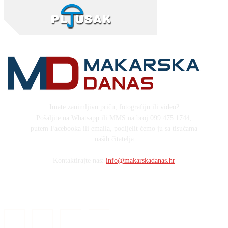
Imate zanimljivu priču, fotografiju ili video?
Pošaljite na Whatsapp ili MMS na broj 099 475 1744,
putem Facebooka ili emaila, podijelit ćemo ju sa tisućama
naših čitatelja
Kontaktirajte nas:
info@makarskadanas.hr
Stock images by Depositphotos