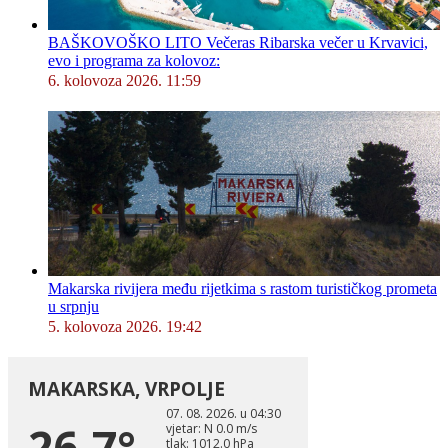
BAŠKOVOŠKO LITO Večeras Ribarska večer u Krvavici,
evo i programa za kolovoz:
6. kolovoza 2026. 11:59
Makarska rivijera među rijetkima s rastom turističkog prometa
u srpnju
5. kolovoza 2026. 19:42