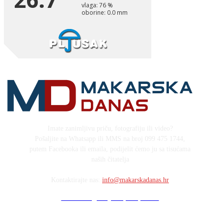
Imate zanimljivu priču, fotografiju ili video?
Pošaljite na Whatsapp ili MMS na broj 099 475 1744,
putem Facebooka ili emaila, podijelit ćemo ju sa tisućama
naših čitatelja
Kontaktirajte nas:
info@makarskadanas.hr
Stock images by Depositphotos