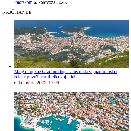
Imotskom
6. kolovoza 2026.
NAJČITANIJE
Zbog uknjižbe Grad uređuje status prolaza, parkirališta i
zelene površine u Radićevoj ulici
6. kolovoza 2026. 15:09