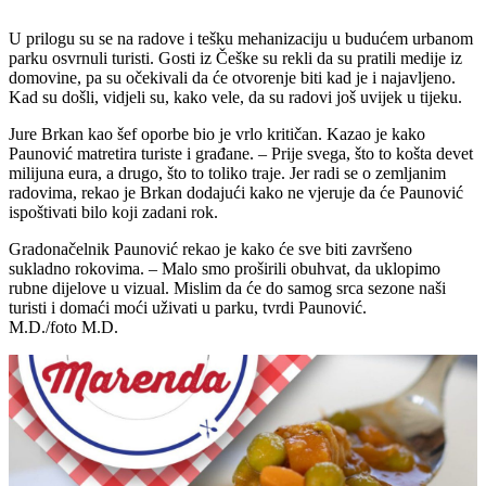
U prilogu su se na radove i tešku mehanizaciju u budućem urbanom
parku osvrnuli turisti. Gosti iz Češke su rekli da su pratili medije iz
domovine, pa su očekivali da će otvorenje biti kad je i najavljeno.
Kad su došli, vidjeli su, kako vele, da su radovi još uvijek u tijeku.
Jure Brkan kao šef oporbe bio je vrlo kritičan. Kazao je kako
Paunović matretira turiste i građane. – Prije svega, što to košta devet
milijuna eura, a drugo, što to toliko traje. Jer radi se o zemljanim
radovima, rekao je Brkan dodajući kako ne vjeruje da će Paunović
ispoštivati bilo koji zadani rok.
Gradonačelnik Paunović rekao je kako će sve biti završeno
sukladno rokovima. – Malo smo proširili obuhvat, da uklopimo
rubne dijelove u vizual. Mislim da će do samog srca sezone naši
turisti i domaći moći uživati u parku, tvrdi Paunović.
M.D./foto M.D.