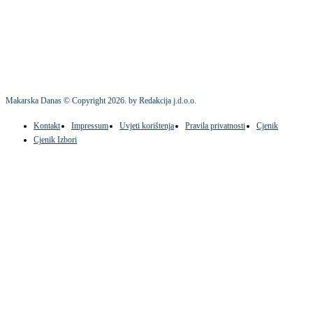
Makarska Danas © Copyright
2026
. by Redakcija j.d.o.o.
Kontakt
Impressum
Uvjeti korištenja
Pravila privatnosti
Cjenik
Cjenik Izbori