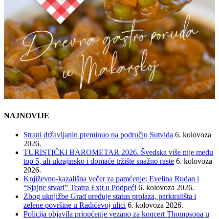
NAJNOVIJE
Strani državljanin preminuo na području Sutvida
6. kolovoza
2026.
TURISTIČKI BAROMETAR 2026. Švedska više nije među
top 5, ali ukrajinsko i domaće tržište snažno raste
6. kolovoza
2026.
Književno-kazališna večer za pamćenje: Evelina Rudan i
“Sjajne stvari” Teatra Exit u Podpeći
6. kolovoza 2026.
Zbog uknjižbe Grad uređuje status prolaza, parkirališta i
zelene površine u Radićevoj ulici
6. kolovoza 2026.
Policija objavila priopćenje vezano za koncert Thompsona u