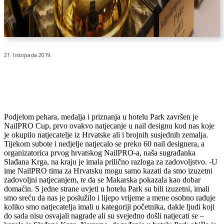
21. listopada 2019.
Podjelom pehara, medalja i priznanja u hotelu Park završen je
NailPRO Cup, prvo ovakvo natjecanje u nail designu kod nas koje
je okupilo natjecatelje iz Hrvatske ali i brojnih susjednih zemalja.
Tijekom subote i nedjelje natjecalo se preko 60 nail designera, a
organizatorica prvog hrvatskog NailPRO-a, naša sugrađanka
Slađana Krga, na kraju je imala prilično razloga za zadovoljstvo. -U
ime NailPRO tima za Hrvatsku mogu samo kazati da smo izuzetni
zadovoljni natjecanjem, te da se Makarska pokazala kao dobar
domaćin. S jedne strane uvjeti u hotelu Park su bili izuzetni, imali
smo sreću da nas je poslužilo i lijepo vrijeme a mene osobno raduje
koliko smo natjecatelja imali u kategoriji početnika, dakle ljudi koji
do sada nisu osvajali nagrade ali su svejedno došli natjecati se –