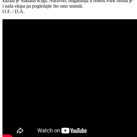
kazala je Slađana Krga. Naravno, događanja u hotelu Park obišla je
i naša ekipa pa pogledajte što smo snimili.
O.F. / D.A.