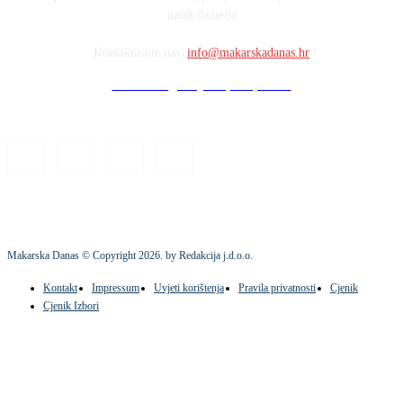
naših čitatelja
Kontaktirajte nas:
info@makarskadanas.hr
Stock images by Depositphotos
Makarska Danas © Copyright
2026
. by Redakcija j.d.o.o.
Kontakt
Impressum
Uvjeti korištenja
Pravila privatnosti
Cjenik
Cjenik Izbori