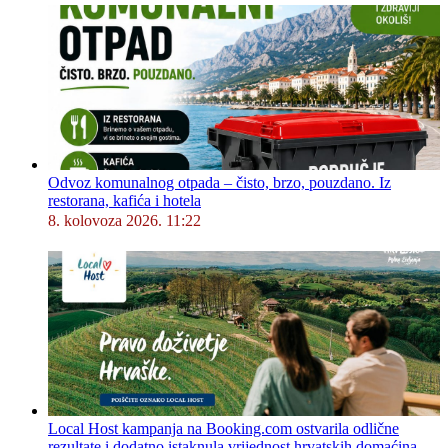
Odvoz komunalnog otpada – čisto, brzo, pouzdano. Iz
restorana, kafića i hotela
8. kolovoza 2026. 11:22
Local Host kampanja na Booking.com ostvarila odlične
rezultate i dodatno istaknula vrijednost hrvatskih domaćina