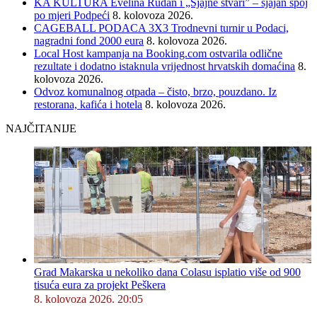
KA KULTURA Evelina Rudan i „Sjajne stvari” – sjajan spoj
po mjeri Podpeći
8. kolovoza 2026.
CAGEBALL PODACA 3X3 Trodnevni turnir u Podaci,
nagradni fond 2000 eura
8. kolovoza 2026.
Local Host kampanja na Booking.com ostvarila odlične
rezultate i dodatno istaknula vrijednost hrvatskih domaćina
8.
kolovoza 2026.
Odvoz komunalnog otpada – čisto, brzo, pouzdano. Iz
restorana, kafića i hotela
8. kolovoza 2026.
NAJČITANIJE
Grad Makarska u nekoliko dana Colasu isplatio više od 900
tisuća eura za projekt Peškera
8. kolovoza 2026. 20:05