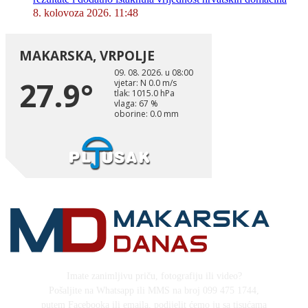
8. kolovoza 2026. 11:48
Imate zanimljivu priču, fotografiju ili video?
Pošaljite na Whatsapp ili MMS na broj 099 475 1744,
putem Facebooka ili emaila, podijelit ćemo ju sa tisućama