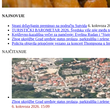
NAJNOVIJE
Strani državljanin preminuo na području Sutvida
6. kolovoza 2
TURISTIČKI BAROMETAR 2026. Švedska više nije među top 5, 
Književno-kazališna večer za pamćenje: Evelina Rudan i “Sjajn
Zbog uknjižbe Grad uređuje status prolaza, parkirališta i zelene
Policija objavila priopćenje vezano za koncert Thompsona u 
NAJČITANIJE
Zbog uknjižbe Grad uređuje status prolaza, parkirališta i zelene
6. kolovoza 2026. 15:09