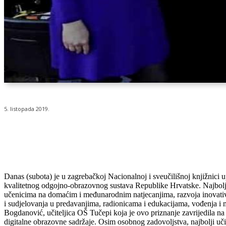
5. listopada 2019.
Udio
Danas (subota) je u zagrebačkoj Nacionalnoj i sveučilišnoj knjižnici 
kvalitetnog odgojno-obrazovnog sustava Republike Hrvatske. Najboljih
učenicima na domaćim i međunarodnim natjecanjima, razvoja inovati
i sudjelovanja u predavanjima, radionicama i edukacijama, vođenja i m
Bogdanović, učiteljica OŠ Tučepi koja je ovo priznanje zavrijedila n
digitalne obrazovne sadržaje. Osim osobnog zadovoljstva, najbolji uči