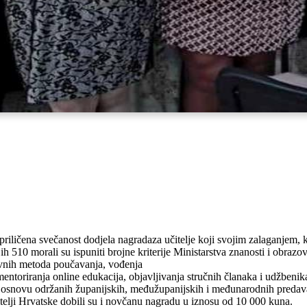
upriličena svečanost dodjela nagradaza učitelje koji svojim zalaganjem,
 510 morali su ispuniti brojne kriterije Ministarstva znanosti i obraz
vnih metoda poučavanja, vođenja
entoriranja online edukacija, objavljivanja stručnih članaka i udžbeni
a osnovu održanih županijskih, međužupanijskih i međunarodnih predavan
telji Hrvatske dobili su i novčanu nagradu u iznosu od 10 000 kuna.