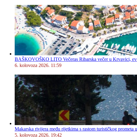
BAŠKOVOŠKO LITO Večeras Ribarska večer u Krvavici, evo 
6. kolovoza 2026. 11:59
Makarska rivijera među rijetkima s rastom turističkog prometa u
5. kolovoza 2026. 19:42