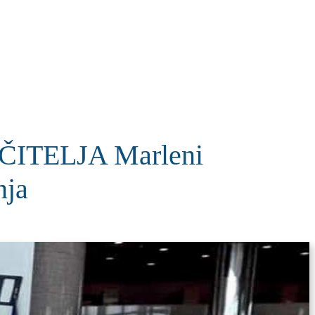
KOLUMNE
MORE
T
TELJA Marleni
nja