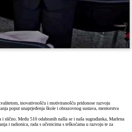
 kvalitetom, inovativnošću i motiviranošću pridonose razvoju
ovanja poput unaprjeđenja škole i obrazovnog sustava, mentorstva
ka i slično. Među 510 odabranih našla se i naša sugrađanka, Marlena
ja i radionica, rada s učenicima s teškoćama u razvoju te za