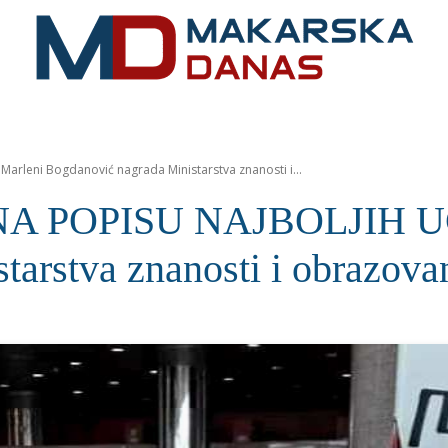
RIVIJERA
VIJESTI
MOZAIK
MAKARSKA
SPOR
leni Bogdanović nagrada Ministarstva znanosti i...
POPISU NAJBOLJIH UČI
arstva znanosti i obrazova