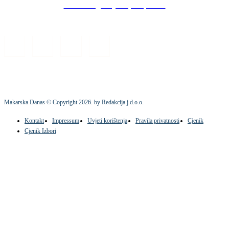
Stock images by Depositphotos
Makarska Danas © Copyright
2026
. by Redakcija j.d.o.o.
Kontakt
Impressum
Uvjeti korištenja
Pravila privatnosti
Cjenik
Cjenik Izbori