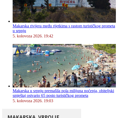
Makarska rivijera među rijetkima s rastom turističkog prometa
u srpnju
5. kolovoza 2026. 19:42
Makarska u srpnju premašila pola milijuna noćenja, obiteljski
smještaj ostvario 65 posto turističkog prometa
5. kolovoza 2026. 19:03