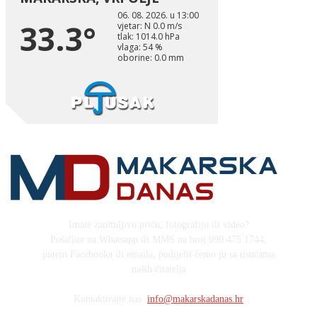
Imate zanimljivu priču, fotografiju ili video?
Pošaljite na Whatsapp ili MMS na broj 099 475 1744,
putem Facebooka ili emaila, podijelit ćemo ju sa tisućama
naših čitatelja
Kontaktirajte nas:
info@makarskadanas.hr