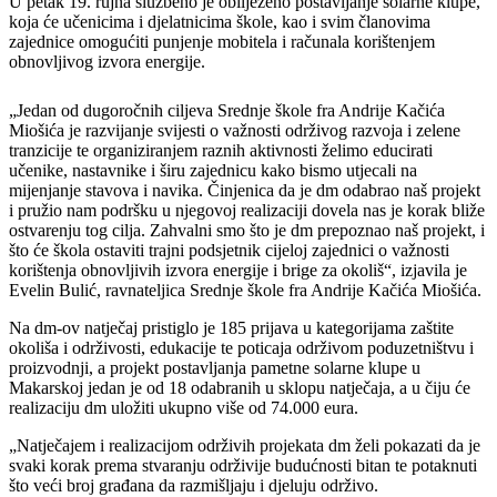
U petak 19. rujna službeno je obilježeno postavljanje solarne klupe,
koja će učenicima i djelatnicima škole, kao i svim članovima
zajednice omogućiti punjenje mobitela i računala korištenjem
obnovljivog izvora energije.
„Jedan od dugoročnih ciljeva Srednje škole fra Andrije Kačića
Miošića je razvijanje svijesti o važnosti održivog razvoja i zelene
tranzicije te organiziranjem raznih aktivnosti želimo educirati
učenike, nastavnike i širu zajednicu kako bismo utjecali na
mijenjanje stavova i navika. Činjenica da je dm odabrao naš projekt
i pružio nam podršku u njegovoj realizaciji dovela nas je korak bliže
ostvarenju tog cilja. Zahvalni smo što je dm prepoznao naš projekt, i
što će škola ostaviti trajni podsjetnik cijeloj zajednici o važnosti
korištenja obnovljivih izvora energije i brige za okoliš“, izjavila je
Evelin Bulić, ravnateljica Srednje škole fra Andrije Kačića Miošića.
Na dm-ov natječaj pristiglo je 185 prijava u kategorijama zaštite
okoliša i održivosti, edukacije te poticaja održivom poduzetništvu i
proizvodnji, a projekt postavljanja pametne solarne klupe u
Makarskoj jedan je od 18 odabranih u sklopu natječaja, a u čiju će
realizaciju dm uložiti ukupno više od 74.000 eura.
„Natječajem i realizacijom održivih projekata dm želi pokazati da je
svaki korak prema stvaranju održivije budućnosti bitan te potaknuti
što veći broj građana da razmišljaju i djeluju održivo.