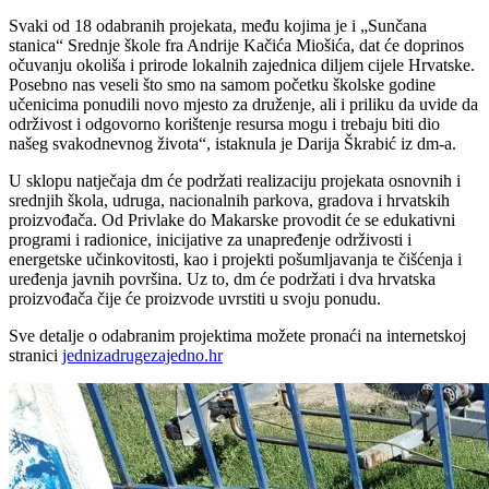
Svaki od 18 odabranih projekata, među kojima je i „Sunčana
stanica“ Srednje škole fra Andrije Kačića Miošića, dat će doprinos
očuvanju okoliša i prirode lokalnih zajednica diljem cijele Hrvatske.
Posebno nas veseli što smo na samom početku školske godine
učenicima ponudili novo mjesto za druženje, ali i priliku da uvide da
održivost i odgovorno korištenje resursa mogu i trebaju biti dio
našeg svakodnevnog života“, istaknula je Darija Škrabić iz dm-a.
U sklopu natječaja dm će podržati realizaciju projekata osnovnih i
srednjih škola, udruga, nacionalnih parkova, gradova i hrvatskih
proizvođača. Od Privlake do Makarske provodit će se edukativni
programi i radionice, inicijative za unapređenje održivosti i
energetske učinkovitosti, kao i projekti pošumljavanja te čišćenja i
uređenja javnih površina. Uz to, dm će podržati i dva hrvatska
proizvođača čije će proizvode uvrstiti u svoju ponudu.
Sve detalje o odabranim projektima možete pronaći na internetskoj
stranici
jednizadrugezajedno.hr