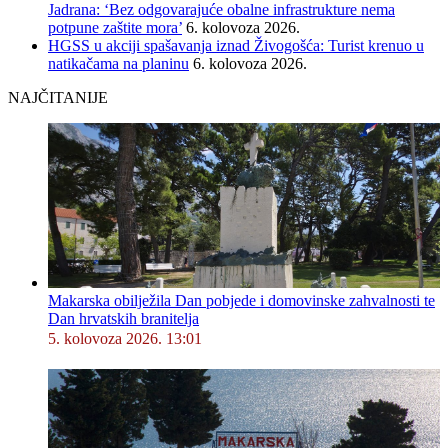
Jadrana: ‘Bez odgovarajuće obalne infrastrukture nema
potpune zaštite mora’
6. kolovoza 2026.
HGSS u akciji spašavanja iznad Živogošća: Turist krenuo u
natikačama na planinu
6. kolovoza 2026.
NAJČITANIJE
Makarska obilježila Dan pobjede i domovinske zahvalnosti te
Dan hrvatskih branitelja
5. kolovoza 2026. 13:01