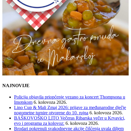
NAJNOVIJE
Policija objavila priopćenje vezano za koncert Thompsona u
Imotskom
6. kolovoza 2026.
Lino Cup & Mali Zmaj 2026: prijave za međunarodne dječje
nogometne turnire otvorene do 10. rujna
6. kolovoza 2026.
BAŠKOVOŠKO LITO Večeras Ribarska večer u Krvavici,
evo i programa za kolovoz:
6. kolovoza 2026.
Brodari pokrenuli svakodnevne akcije čišćenja uvala diljem