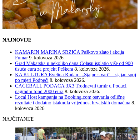
NAJNOVIJE
KAMARIN MARINA SRZIĆA Paškovo zlato i akcija
Fumar
9. kolovoza 2026.
Grad Makarska u nekoliko dana Colasu isplatio više od 900
tisuća eura za projekt Peškera
8. kolovoza 2026.
KA KULTURA Evelina Rudan i „Sjajne stvari” – sjajan spoj
po mjeri Podpeći
8. kolovoza 2026.
CAGEBALL PODACA 3X3 Trodnevni turnir u Podaci,
nagradni fond 2000 eura
8. kolovoza 2026.
Local Host kampanja na Booking.com ostvarila odlične
rezultate i dodatno istaknula vrijednost hrvatskih domaćina
8.
kolovoza 2026.
NAJČITANIJE