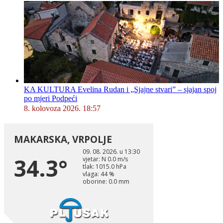
KA KULTURA Evelina Rudan i „Sjajne stvari” – sjajan spoj
po mjeri Podpeći
8. kolovoza 2026. 18:57