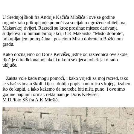
U Srednjoj školi fra Andrije Kačića Miošića i ove se godine
organiziralo prikupljanje pomoći za socijalno ugrožene obitelji na
Makarskoj rivijeri. Razredi su kroz prosinac mjesec darivanja
sudjelovali u humanitarnoj akciji CK Makarska “Misto dobrote”,
prikupljanjem potrepština i posjetom Mistu dobrote u Božićnom
gradu.
Kako doznajemo od Doris Kelvišer, jedne od razrednica ove škole,
riječ je o tradicionalnoj akciji u koju se djeca uvijek jako rado
uključe.
– Zaista vole kada mogu pomoći, i kako vrijedi za moj razred, tako
je s baš svima u školi. Djeca dobiju popis namirnica s kojega izaberu
što će kupiti, a iako kažemo da ne treba biti ništa puno, i ove smo
godine napunili ormar, rekla nam je Doris Kelvišer.
M.D./foto SŠ fra A.K.Miošića