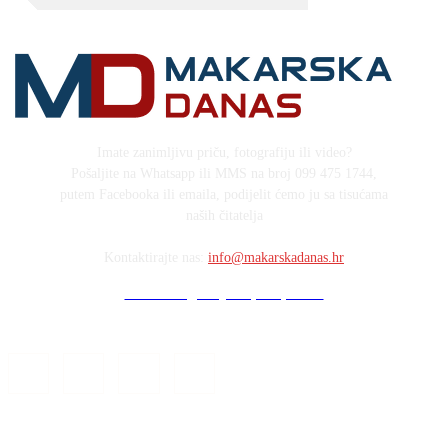
Imate zanimljivu priču, fotografiju ili video?
Pošaljite na Whatsapp ili MMS na broj 099 475 1744,
putem Facebooka ili emaila, podijelit ćemo ju sa tisućama
naših čitatelja
Kontaktirajte nas:
info@makarskadanas.hr
Stock images by Depositphotos