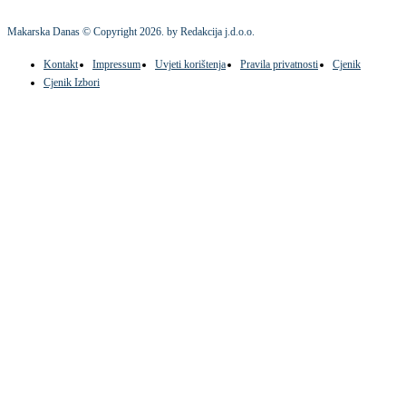
Makarska Danas © Copyright
2026
. by Redakcija j.d.o.o.
Kontakt
Impressum
Uvjeti korištenja
Pravila privatnosti
Cjenik
Cjenik Izbori