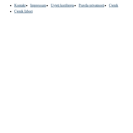
Kontakt
Impressum
Uvjeti korištenja
Pravila privatnosti
Cjenik
Cjenik Izbori