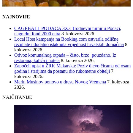
NAJNOVIJE
CAGEBALL PODACA 3X3 Trodnevni turnir u Podaci,
nagradni fond 2000 eura
8. kolovoza 2026.
Local Host kampanja na Booking.com ostvarila odlične
rezultate i dodatno istaknula vrijednost hrvatskih domaćina
8.
kolovoza 2026.
Odvoz komunalnog otpada – čisto, brzo, pouzdano. Iz
restorana, kafića i hotela
8. kolovoza 2026.
Započeli upisi u ŽRK Makarska: Poziv djevojčicama od osam
godina i starijima da postanu dio rukometne obitelji
7.
kolovoza 2026.
Marin Musinov ponovo u dresu Novog Vremena
7. kolovoza
2026.
NAJČITANIJE