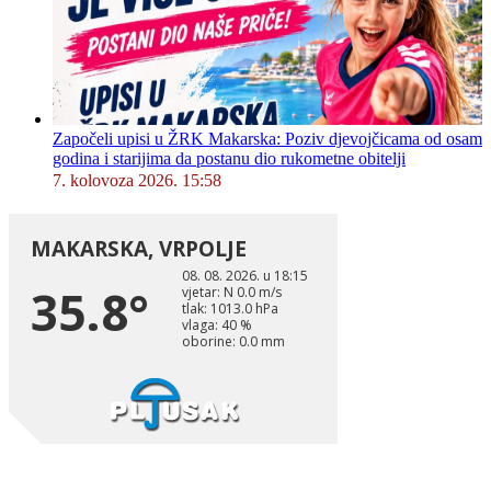
Započeli upisi u ŽRK Makarska: Poziv djevojčicama od osam
godina i starijima da postanu dio rukometne obitelji
7. kolovoza 2026. 15:58