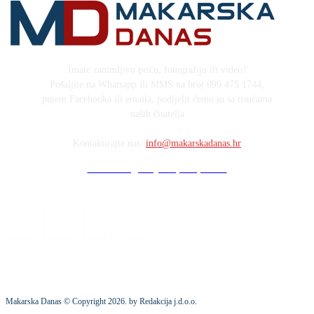
Imate zanimljivu priču, fotografiju ili video?
Pošaljite na Whatsapp ili MMS na broj 099 475 1744,
putem Facebooka ili emaila, podijelit ćemo ju sa tisućama
naših čitatelja
Kontaktirajte nas:
info@makarskadanas.hr
Stock images by Depositphotos
Makarska Danas © Copyright
2026
. by Redakcija j.d.o.o.