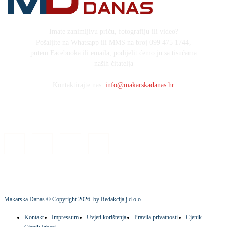
Imate zanimljivu priču, fotografiju ili video?
Pošaljite na Whatsapp ili MMS na broj 099 475 1744,
putem Facebooka ili emaila, podijelit ćemo ju sa tisućama
naših čitatelja
Kontaktirajte nas:
info@makarskadanas.hr
Stock images by Depositphotos
Makarska Danas © Copyright
2026
. by Redakcija j.d.o.o.
Kontakt
Impressum
Uvjeti korištenja
Pravila privatnosti
Cjenik