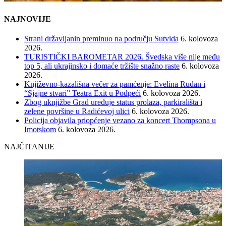
NAJNOVIJE
Strani državljanin preminuo na području Sutvida
6. kolovoza
2026.
TURISTIČKI BAROMETAR 2026. Švedska više nije među
top 5, ali ukrajinsko i domaće tržište snažno raste
6. kolovoza
2026.
Književno-kazališna večer za pamćenje: Evelina Rudan i
“Sjajne stvari” Teatra Exit u Podpeći
6. kolovoza 2026.
Zbog uknjižbe Grad uređuje status prolaza, parkirališta i
zelene površine u Radićevoj ulici
6. kolovoza 2026.
Policija objavila priopćenje vezano za koncert Thompsona u
Imotskom
6. kolovoza 2026.
NAJČITANIJE