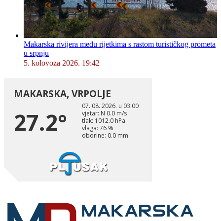
Makarska rivijera među rijetkima s rastom turističkog prometa
u srpnju
5. kolovoza 2026. 19:42