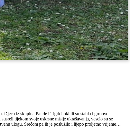
 Djeca iz skupina Pande i Tigrići okitili su stabla i grmove
 susreli tijekom svoje uskrsne misije ukrašavanja, veselo su se
štvenu ulogu. Srećom pa ih je poslužilo i lijepo proljetno vrijeme…