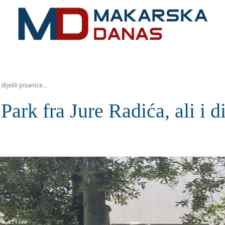
RIVIJERA
VIJESTI
MOZAIK
MAKARSKA
SPOR
dijelili pisanice...
 Park fra Jure Radića, ali i d