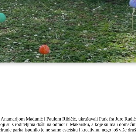
a Anamarijom Madunić i Paulom Ribičić, ukrašavali Park fra Jure Radića.
 koji su s roditeljima došli na odmor u Makarsku, a koje su mali domaćini
riranje parka ispunilo je ne samo estetsku i kreativnu, nego još više dru