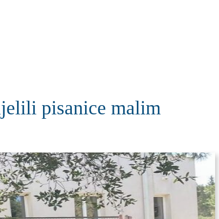
KOLUMNE
MORE
T
ijelili pisanice malim