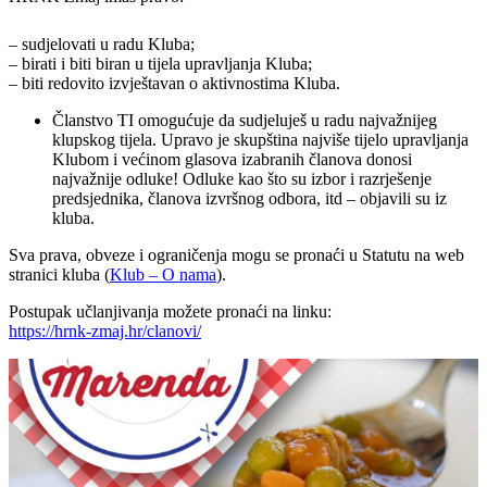
– sudjelovati u radu Kluba;
– birati i biti biran u tijela upravljanja Kluba;
– biti redovito izvještavan o aktivnostima Kluba.
Članstvo TI omogućuje da sudjeluješ u radu najvažnijeg
klupskog tijela. Upravo je skupština najviše tijelo upravljanja
Klubom i većinom glasova izabranih članova donosi
najvažnije odluke! Odluke kao što su izbor i razrješenje
predsjednika, članova izvršnog odbora, itd – objavili su iz
kluba.
Sva prava, obveze i ograničenja mogu se pronaći u Statutu na web
stranici kluba (
Klub – O nama
).
Postupak učlanjivanja možete pronaći na linku:
https://hrnk-zmaj.hr/clanovi/