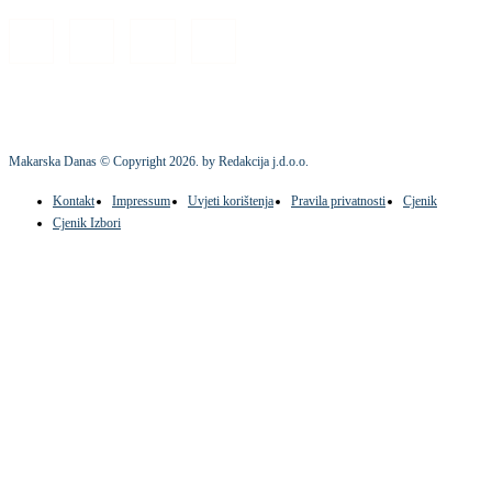
Makarska Danas © Copyright
2026
. by Redakcija j.d.o.o.
Kontakt
Impressum
Uvjeti korištenja
Pravila privatnosti
Cjenik
Cjenik Izbori