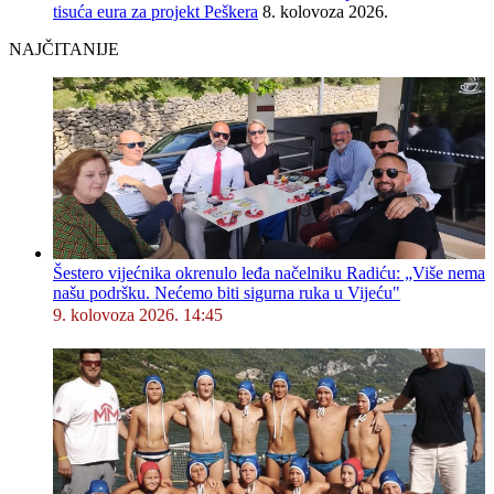
tisuća eura za projekt Peškera
8. kolovoza 2026.
NAJČITANIJE
Šestero vijećnika okrenulo leđa načelniku Radiću: „Više nema
našu podršku. Nećemo biti sigurna ruka u Vijeću"
9. kolovoza 2026. 14:45