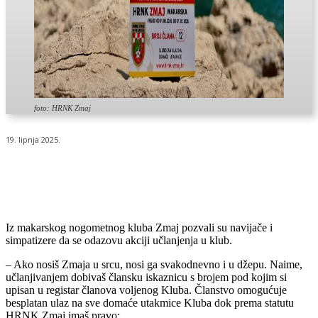
foto: HRNK Zmaj
19. lipnja 2025.
Iz makarskog nogometnog kluba Zmaj pozvali su navijače i
simpatizere da se odazovu akciji učlanjenja u klub.
– Ako nosiš Zmaja u srcu, nosi ga svakodnevno i u džepu. Naime,
učlanjivanjem dobivaš člansku iskaznicu s brojem pod kojim si
upisan u registar članova voljenog Kluba. Članstvo omogućuje
besplatan ulaz na sve domaće utakmice Kluba dok prema statutu
HRNK Zmaj imaš pravo: