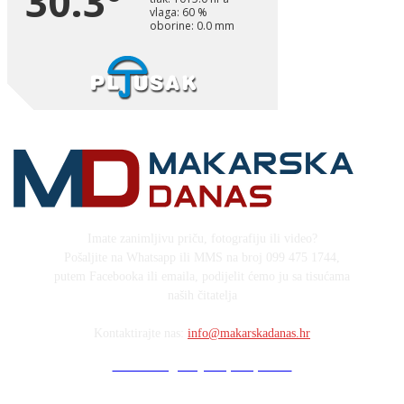
Imate zanimljivu priču, fotografiju ili video?
Pošaljite na Whatsapp ili MMS na broj 099 475 1744,
putem Facebooka ili emaila, podijelit ćemo ju sa tisućama
naših čitatelja
Kontaktirajte nas:
info@makarskadanas.hr
Stock images by Depositphotos