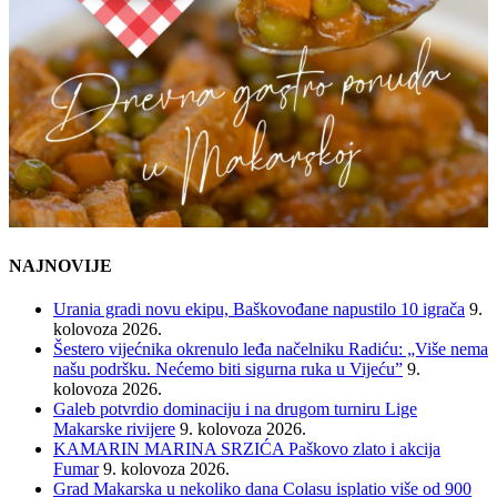
NAJNOVIJE
Urania gradi novu ekipu, Baškovođane napustilo 10 igrača
9.
kolovoza 2026.
Šestero vijećnika okrenulo leđa načelniku Radiću: „Više nema
našu podršku. Nećemo biti sigurna ruka u Vijeću”
9.
kolovoza 2026.
Galeb potvrdio dominaciju i na drugom turniru Lige
Makarske rivijere
9. kolovoza 2026.
KAMARIN MARINA SRZIĆA Paškovo zlato i akcija
Fumar
9. kolovoza 2026.
Grad Makarska u nekoliko dana Colasu isplatio više od 900