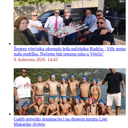
Šestero vijećnika okrenulo leđa načelniku Radiću: „Više nema
našu podršku. Nećemo biti sigurna ruka u Vijeću"
9. kolovoza 2026. 14:45
Galeb potvrdio dominaciju i na drugom turniru Lige
Makarske rivijere