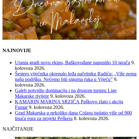
NAJNOVIJE
Urania gradi novu ekipu, Baškovođane napustilo 10 igrača
9.
kolovoza 2026.
Šestero vijećnika okrenulo leđa načelniku Radiću: „Više nema
našu podršku. Nećemo biti sigurna ruka u Vijeću”
9.
kolovoza 2026.
Galeb potvrdio dominaciju i na drugom turniru Lige
Makarske rivijere
9. kolovoza 2026.
KAMARIN MARINA SRZIĆA Paškovo zlato i akcija
Fumar
9. kolovoza 2026.
Grad Makarska u nekoliko dana Colasu isplatio više od 900
tisuća eura za projekt Peškera
8. kolovoza 2026.
NAJČITANIJE