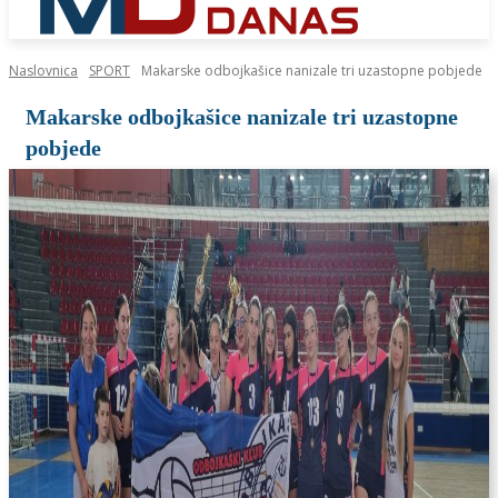
Naslovnica
SPORT
Makarske odbojkašice nanizale tri uzastopne pobjede
Makarske odbojkašice nanizale tri uzastopne
pobjede