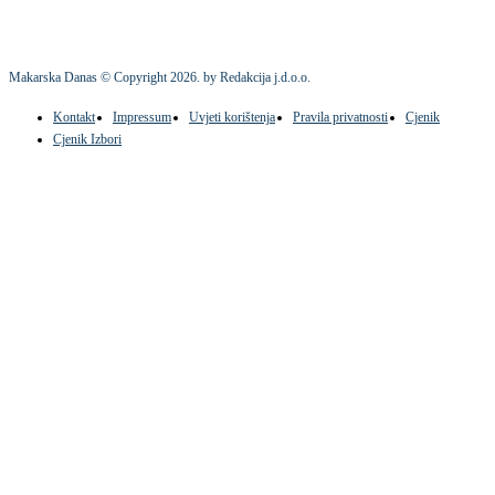
Makarska Danas © Copyright
2026
. by Redakcija j.d.o.o.
Kontakt
Impressum
Uvjeti korištenja
Pravila privatnosti
Cjenik
Cjenik Izbori