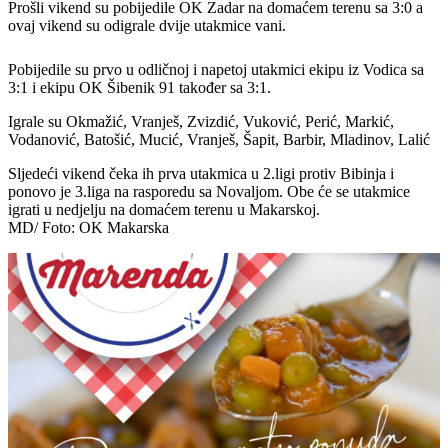
Prošli vikend su pobijedile OK Zadar na domaćem terenu sa 3:0 a
ovaj vikend su odigrale dvije utakmice vani.
Pobijedile su prvo u odličnoj i napetoj utakmici ekipu iz Vodica sa
3:1 i ekipu OK Šibenik 91 također sa 3:1.
Igrale su Okmažić, Vranješ, Zvizdić, Vuković, Perić, Markić,
Vodanović, Batošić, Mucić, Vranješ, Šapit, Barbir, Mladinov, Lalić
Sljedeći vikend čeka ih prva utakmica u 2.ligi protiv Bibinja i
ponovo je 3.liga na rasporedu sa Novaljom. Obe će se utakmice
igrati u nedjelju na domaćem terenu u Makarskoj.
MD/ Foto: OK Makarska