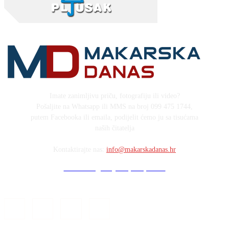
Imate zanimljivu priču, fotografiju ili video?
Pošaljite na Whatsapp ili MMS na broj 099 475 1744,
putem Facebooka ili emaila, podijelit ćemo ju sa tisućama
naših čitatelja
Kontaktirajte nas:
info@makarskadanas.hr
Stock images by Depositphotos