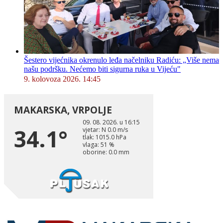
Šestero vijećnika okrenulo leđa načelniku Radiću: „Više nema
našu podršku. Nećemo biti sigurna ruka u Vijeću"
9. kolovoza 2026. 14:45