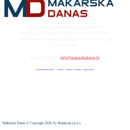
Imate zanimljivu priču, fotografiju ili video?
Pošaljite na Whatsapp ili MMS na broj 099 475 1744,
putem Facebooka ili emaila, podijelit ćemo ju sa tisućama
naših čitatelja
Kontaktirajte nas:
info@makarskadanas.hr
Stock images by Depositphotos
Makarska Danas © Copyright
2026
. by Redakcija j.d.o.o.