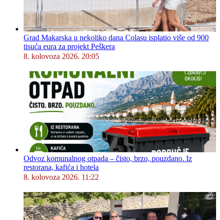
Grad Makarska u nekoliko dana Colasu isplatio više od 900
tisuća eura za projekt Peškera
8. kolovoza 2026. 20:05
Odvoz komunalnog otpada – čisto, brzo, pouzdano. Iz
restorana, kafića i hotela
8. kolovoza 2026. 11:22