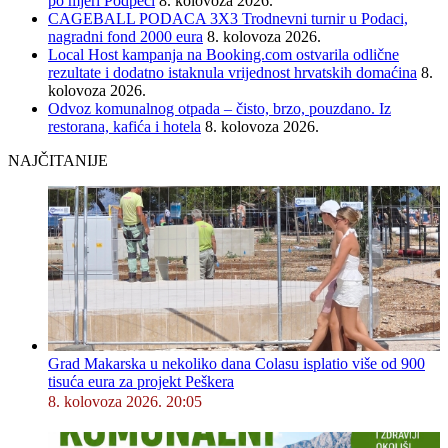
po mjeri Podpeći
8. kolovoza 2026.
CAGEBALL PODACA 3X3 Trodnevni turnir u Podaci,
nagradni fond 2000 eura
8. kolovoza 2026.
Local Host kampanja na Booking.com ostvarila odlične
rezultate i dodatno istaknula vrijednost hrvatskih domaćina
8.
kolovoza 2026.
Odvoz komunalnog otpada – čisto, brzo, pouzdano. Iz
restorana, kafića i hotela
8. kolovoza 2026.
NAJČITANIJE
Grad Makarska u nekoliko dana Colasu isplatio više od 900
tisuća eura za projekt Peškera
8. kolovoza 2026. 20:05