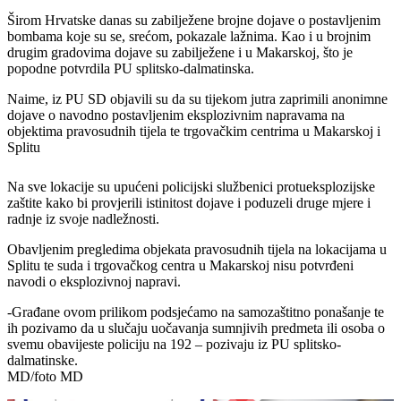
Širom Hrvatske danas su zabilježene brojne dojave o postavljenim
bombama koje su se, srećom, pokazale lažnima. Kao i u brojnim
drugim gradovima dojave su zabilježene i u Makarskoj, što je
popodne potvrdila PU splitsko-dalmatinska.
Naime, iz PU SD objavili su da su tijekom jutra zaprimili anonimne
dojave o navodno postavljenim eksplozivnim napravama na
objektima pravosudnih tijela te trgovačkim centrima u Makarskoj i
Splitu
Na sve lokacije su upućeni policijski službenici protueksplozijske
zaštite kako bi provjerili istinitost dojave i poduzeli druge mjere i
radnje iz svoje nadležnosti.
Obavljenim pregledima objekata pravosudnih tijela na lokacijama u
Splitu te suda i trgovačkog centra u Makarskoj nisu potvrđeni
navodi o eksplozivnoj napravi.
-Građane ovom prilikom podsjećamo na samozaštitno ponašanje te
ih pozivamo da u slučaju uočavanja sumnjivih predmeta ili osoba o
svemu obavijeste policiju na 192 – pozivaju iz PU splitsko-
dalmatinske.
MD/foto MD