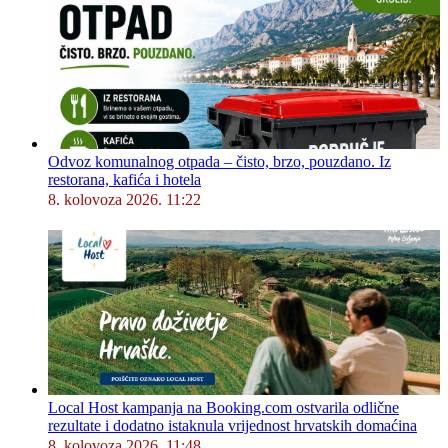
Odvoz komunalnog otpada – čisto, brzo, pouzdano. Iz
restorana, kafića i hotela
8. kolovoza 2026. 11:22
Local Host kampanja na Booking.com ostvarila odlične
rezultate i dodatno istaknula vrijednost hrvatskih domaćina
8. kolovoza 2026. 11:48