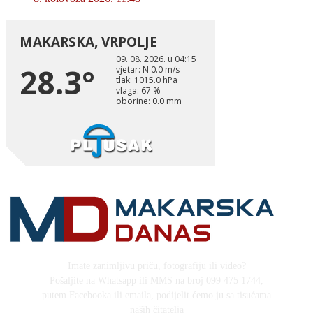
Imate zanimljivu priču, fotografiju ili video?
Pošaljite na Whatsapp ili MMS na broj 099 475 1744,
putem Facebooka ili emaila, podijelit ćemo ju sa tisućama
naših čitatelja