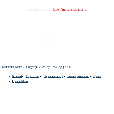
Kontaktirajte nas:
info@makarskadanas.hr
Stock images by Depositphotos
Makarska Danas © Copyright
2026
. by Redakcija j.d.o.o.
Kontakt
Impressum
Uvjeti korištenja
Pravila privatnosti
Cjenik
Cjenik Izbori