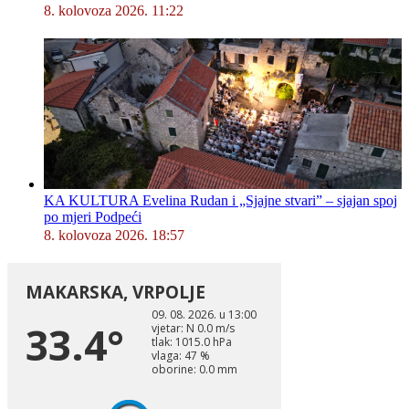
8. kolovoza 2026. 11:22
KA KULTURA Evelina Rudan i „Sjajne stvari” – sjajan spoj
po mjeri Podpeći
8. kolovoza 2026. 18:57