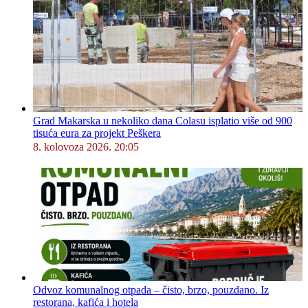
Grad Makarska u nekoliko dana Colasu isplatio više od 900
tisuća eura za projekt Peškera
8. kolovoza 2026. 20:05
Odvoz komunalnog otpada – čisto, brzo, pouzdano. Iz
restorana, kafića i hotela