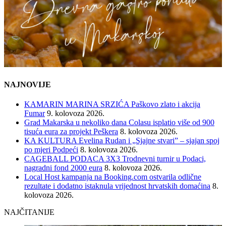
NAJNOVIJE
KAMARIN MARINA SRZIĆA Paškovo zlato i akcija
Fumar
9. kolovoza 2026.
Grad Makarska u nekoliko dana Colasu isplatio više od 900
tisuća eura za projekt Peškera
8. kolovoza 2026.
KA KULTURA Evelina Rudan i „Sjajne stvari” – sjajan spoj
po mjeri Podpeći
8. kolovoza 2026.
CAGEBALL PODACA 3X3 Trodnevni turnir u Podaci,
nagradni fond 2000 eura
8. kolovoza 2026.
Local Host kampanja na Booking.com ostvarila odlične
rezultate i dodatno istaknula vrijednost hrvatskih domaćina
8.
kolovoza 2026.
NAJČITANIJE