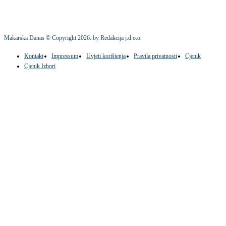
Makarska Danas © Copyright
2026
. by Redakcija j.d.o.o.
Kontakt
Impressum
Uvjeti korištenja
Pravila privatnosti
Cjenik
Cjenik Izbori