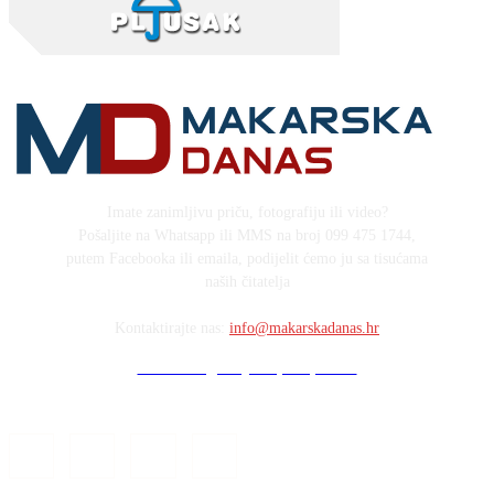
Imate zanimljivu priču, fotografiju ili video?
Pošaljite na Whatsapp ili MMS na broj 099 475 1744,
putem Facebooka ili emaila, podijelit ćemo ju sa tisućama
naših čitatelja
Kontaktirajte nas:
info@makarskadanas.hr
Stock images by Depositphotos