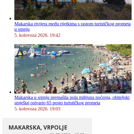
Makarska rivijera među rijetkima s rastom turističkog prometa
u srpnju
5. kolovoza 2026. 19:42
Makarska u srpnju premašila pola milijuna noćenja, obiteljski
smještaj ostvario 65 posto turističkog prometa
5. kolovoza 2026. 19:03