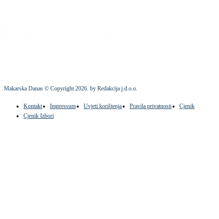
Makarska Danas © Copyright
2026
. by Redakcija j.d.o.o.
Kontakt
Impressum
Uvjeti korištenja
Pravila privatnosti
Cjenik
Cjenik Izbori