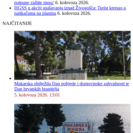
potpune zaštite mora’
6. kolovoza 2026.
HGSS u akciji spašavanja iznad Živogošća: Turist krenuo u
natikačama na planinu
6. kolovoza 2026.
NAJČITANIJE
Makarska obilježila Dan pobjede i domovinske zahvalnosti te
Dan hrvatskih branitelja
5. kolovoza 2026. 13:01