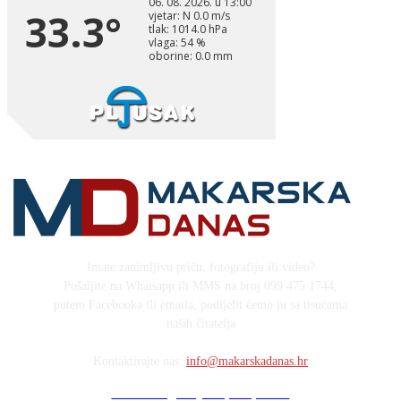
Imate zanimljivu priču, fotografiju ili video?
Pošaljite na Whatsapp ili MMS na broj 099 475 1744,
putem Facebooka ili emaila, podijelit ćemo ju sa tisućama
naših čitatelja
Kontaktirajte nas:
info@makarskadanas.hr
Stock images by Depositphotos