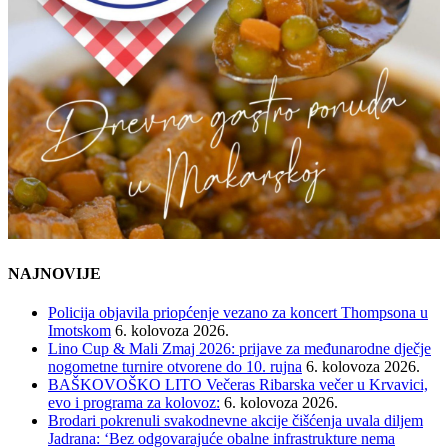
NAJNOVIJE
Policija objavila priopćenje vezano za koncert Thompsona u
Imotskom
6. kolovoza 2026.
Lino Cup & Mali Zmaj 2026: prijave za međunarodne dječje
nogometne turnire otvorene do 10. rujna
6. kolovoza 2026.
BAŠKOVOŠKO LITO Večeras Ribarska večer u Krvavici,
evo i programa za kolovoz:
6. kolovoza 2026.
Brodari pokrenuli svakodnevne akcije čišćenja uvala diljem
Jadrana: ‘Bez odgovarajuće obalne infrastrukture nema