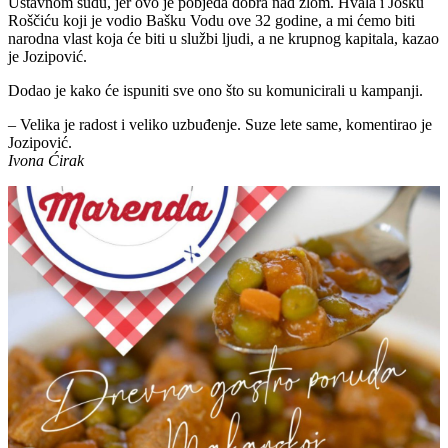
Ustavnom sudu, jer ovo je pobjeda dobra nad zlom. Hvala i Josku
Roščiću koji je vodio Bašku Vodu ove 32 godine, a mi ćemo biti
narodna vlast koja će biti u službi ljudi, a ne krupnog kapitala, kazao
je Jozipović.
Dodao je kako će ispuniti sve ono što su komunicirali u kampanji.
– Velika je radost i veliko uzbuđenje. Suze lete same, komentirao je
Jozipović.
Ivona Ćirak