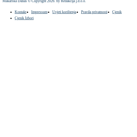
Makarska Danas © Copyright
2026
. by Redakcija j.d.o.o.
Kontakt
Impressum
Uvjeti korištenja
Pravila privatnosti
Cjenik
Cjenik Izbori