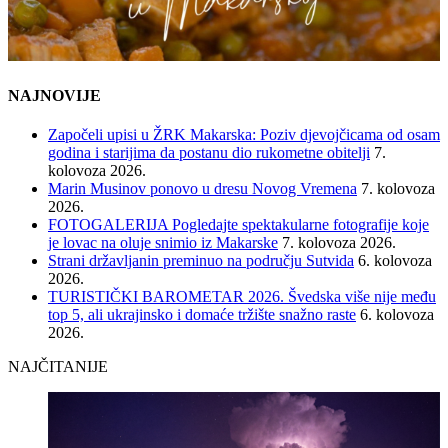
NAJNOVIJE
Započeli upisi u ŽRK Makarska: Poziv djevojčicama od osam
godina i starijima da postanu dio rukometne obitelji
7.
kolovoza 2026.
Marin Musinov ponovo u dresu Novog Vremena
7. kolovoza
2026.
FOTOGALERIJA Pogledajte spektakularne fotografije koje
je lovac na oluje snimio iz Makarske
7. kolovoza 2026.
Strani državljanin preminuo na području Sutvida
6. kolovoza
2026.
TURISTIČKI BAROMETAR 2026. Švedska više nije među
top 5, ali ukrajinsko i domaće tržište snažno raste
6. kolovoza
2026.
NAJČITANIJE