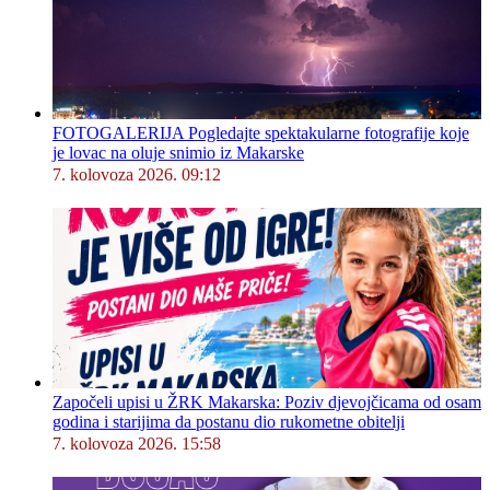
FOTOGALERIJA Pogledajte spektakularne fotografije koje
je lovac na oluje snimio iz Makarske
7. kolovoza 2026. 09:12
Započeli upisi u ŽRK Makarska: Poziv djevojčicama od osam
godina i starijima da postanu dio rukometne obitelji
7. kolovoza 2026. 15:58