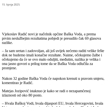
15. lipnja 2025.
Vjekoslav Radić novi je načelnik općine Baška Voda, a prema
prvim neslužbejim rezultatima pobjedi je presudilo čak 69 glasova
razlike.
– Ja sam sretan i zadovoljan, ali još uvijek nećemo raditi velike fešte
dok ne budemo imali konačne rezultate. Naime, očekujemo žalbe i
očekujemo da će se ovo malo oduljiti, međutim, razlika je velika i
ona jasno govori u prilog tome da se Baška Voda odlučila za
promjene.
Nakon 32 godine Baška Voda će napokon krenuti u pravom smjeru,
komentirao je Radić.
Matejas Jozipović istaknuo je kako se radi o nezapamćenoj
izlaznosti od oko 80 posto.
– Hvala Baškoj Vodi, hvala dijaspori EU, hvala Hercegovini, hvala