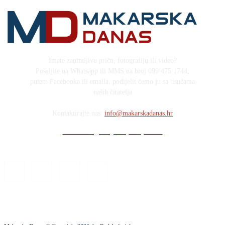
Imate zanimljivu priču, fotografiju ili video?
Pošaljite na Whatsapp ili MMS na broj 099 475 1744,
putem Facebooka ili emaila, podijelit ćemo ju sa tisućama
naših čitatelja
Kontaktirajte nas:
info@makarskadanas.hr
Stock images by Depositphotos