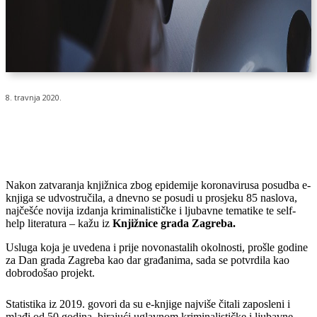
8. travnja 2020.
Nakon zatvaranja knjižnica zbog epidemije koronavirusa posudba e-
knjiga se udvostručila, a dnevno se posudi u prosjeku 85 naslova,
najčešće novija izdanja kriminalističke i ljubavne tematike te self-
help literatura – kažu iz
Knjižnice grada Zagreba.
Usluga koja je uvedena i prije novonastalih okolnosti, prošle godine
za Dan grada Zagreba kao dar građanima, sada se potvrdila kao
dobrodošao projekt.
Statistika iz 2019. govori da su e-knjige najviše čitali zaposleni i
mlađi od 50 godina, birajući uglavnom kriminalističke i ljubavne