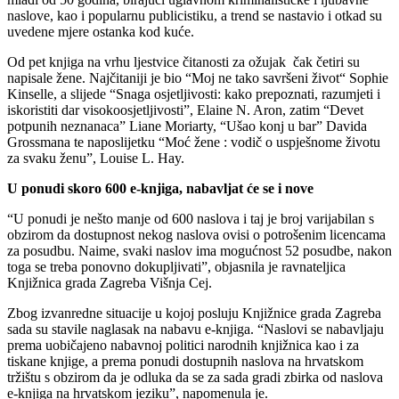
naslove, kao i popularnu publicistiku, a trend se nastavio i otkad su
uvedene mjere ostanka kod kuće.
Od pet knjiga na vrhu ljestvice čitanosti za ožujak čak četiri su
napisale žene. Najčitaniji je bio “Moj ne tako savršeni život“ Sophie
Kinselle, a slijede “Snaga osjetljivosti: kako prepoznati, razumjeti i
iskoristiti dar visokoosjetljivosti”, Elaine N. Aron, zatim “Devet
potpunih neznanaca” Liane Moriarty, “Ušao konj u bar” Davida
Grossmana te naposlijetku “Moć žene : vodič o uspješnome životu
za svaku ženu”, Louise L. Hay.
U ponudi skoro 600 e-knjiga, nabavljat će se i nove
“U ponudi je nešto manje od 600 naslova i taj je broj varijabilan s
obzirom da dostupnost nekog naslova ovisi o potrošenim licencama
za posudbu. Naime, svaki naslov ima mogućnost 52 posudbe, nakon
toga se treba ponovno dokupljivati”, objasnila je ravnateljica
Knjižnica grada Zagreba Višnja Cej.
Zbog izvanredne situacije u kojoj posluju Knjižnice grada Zagreba
sada su stavile naglasak na nabavu e-knjiga. “Naslovi se nabavljaju
prema uobičajeno nabavnoj politici narodnih knjižnica kao i za
tiskane knjige, a prema ponudi dostupnih naslova na hrvatskom
tržištu s obzirom da je odluka da se za sada gradi zbirka od naslova
e-knjiga na hrvatskom jeziku”, napomenula je.