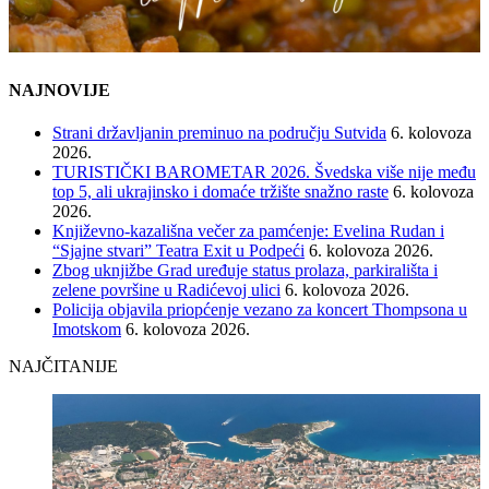
NAJNOVIJE
Strani državljanin preminuo na području Sutvida
6. kolovoza
2026.
TURISTIČKI BAROMETAR 2026. Švedska više nije među
top 5, ali ukrajinsko i domaće tržište snažno raste
6. kolovoza
2026.
Književno-kazališna večer za pamćenje: Evelina Rudan i
“Sjajne stvari” Teatra Exit u Podpeći
6. kolovoza 2026.
Zbog uknjižbe Grad uređuje status prolaza, parkirališta i
zelene površine u Radićevoj ulici
6. kolovoza 2026.
Policija objavila priopćenje vezano za koncert Thompsona u
Imotskom
6. kolovoza 2026.
NAJČITANIJE