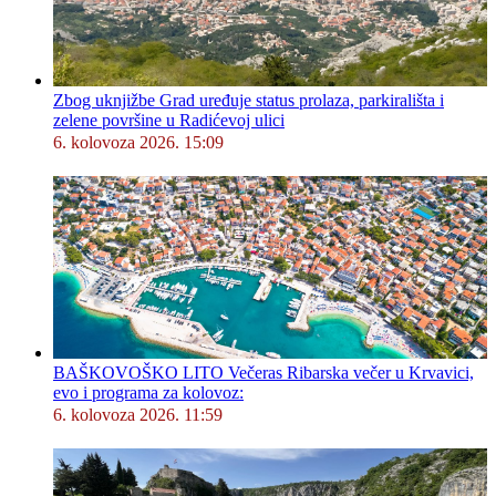
Zbog uknjižbe Grad uređuje status prolaza, parkirališta i
zelene površine u Radićevoj ulici
6. kolovoza 2026. 15:09
BAŠKOVOŠKO LITO Večeras Ribarska večer u Krvavici,
evo i programa za kolovoz:
6. kolovoza 2026. 11:59