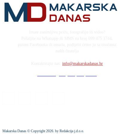
Imate zanimljivu priču, fotografiju ili video?
Pošaljite na Whatsapp ili MMS na broj 099 475 1744,
putem Facebooka ili emaila, podijelit ćemo ju sa tisućama
naših čitatelja
Kontaktirajte nas:
info@makarskadanas.hr
Stock images by Depositphotos
Makarska Danas © Copyright
2026
. by Redakcija j.d.o.o.