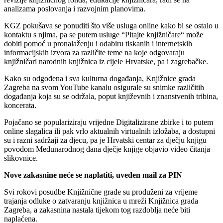
analizama poslovanja i razvojnim planovima.
KGZ pokušava se ponuditi što više usluga online kako bi se ostalo u
kontaktu s njima, pa se putem usluge “Pitajte knjižničare“ može
dobiti pomoć u pronalaženju i odabiru tiskanih i internetskih
informacijskih izvora za različite teme na koje odgovaraju
knjižničari narodnih knjižnica iz cijele Hrvatske, pa i zagrebačke.
Kako su odgođena i sva kulturna događanja, Knjižnice grada
Zagreba na svom YouTube kanalu osigurale su snimke različitih
događanja koja su se održala, poput književnih i znanstvenih tribina,
koncerata.
Pojačano se populariziraju vrijedne Digitalizirane zbirke i to putem
online slagalica ili pak vrlo aktualnih virtualnih izložaba, a dostupni
su i razni sadržaji za djecu, pa je Hrvatski centar za dječju knjigu
povodom Međunarodnog dana dječje knjige objavio video čitanja
slikovnice.
Nove zakasnine neće se naplatiti, uveden mail za PIN
Svi rokovi posudbe Knjižnične građe su produženi za vrijeme
trajanja odluke o zatvaranju knjižnica u mreži Knjižnica grada
Zagreba, a zakasnina nastala tijekom tog razdoblja neće biti
naplaćena.