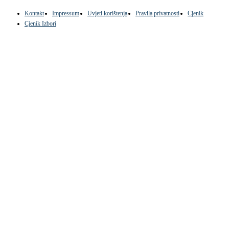
Kontakt
Impressum
Uvjeti korištenja
Pravila privatnosti
Cjenik
Cjenik Izbori