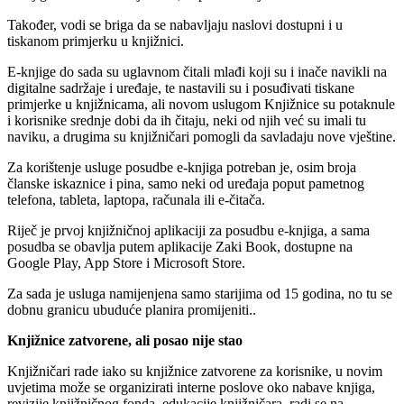
Također, vodi se briga da se nabavljaju naslovi dostupni i u
tiskanom primjerku u knjižnici.
E-knjige do sada su uglavnom čitali mlađi koji su i inače navikli na
digitalne sadržaje i uređaje, te nastavili su i posuđivati tiskane
primjerke u knjižnicama, ali novom uslugom Knjižnice su potaknule
i korisnike srednje dobi da ih čitaju, neki od njih već su imali tu
naviku, a drugima su knjižničari pomogli da savladaju nove vještine.
Za korištenje usluge posudbe e-knjiga potreban je, osim broja
članske iskaznice i pina, samo neki od uređaja poput pametnog
telefona, tableta, laptopa, računala ili e-čitača.
Riječ je prvoj knjižničnoj aplikaciji za posudbu e-knjiga, a sama
posudba se obavlja putem aplikacije Zaki Book, dostupne na
Google Play, App Store i Microsoft Store.
Za sada je usluga namijenjena samo starijima od 15 godina, no tu se
dobnu granicu ubuduće planira promijeniti..
Knjižnice zatvorene, ali posao nije stao
Knjižničari rade iako su knjižnice zatvorene za korisnike, u novim
uvjetima može se organizirati interne poslove oko nabave knjiga,
revizije knjižničnog fonda, edukacije knjižničara, radi se na