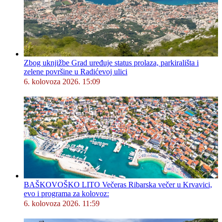
Zbog uknjižbe Grad uređuje status prolaza, parkirališta i
zelene površine u Radićevoj ulici
6. kolovoza 2026. 15:09
BAŠKOVOŠKO LITO Večeras Ribarska večer u Krvavici,
evo i programa za kolovoz:
6. kolovoza 2026. 11:59