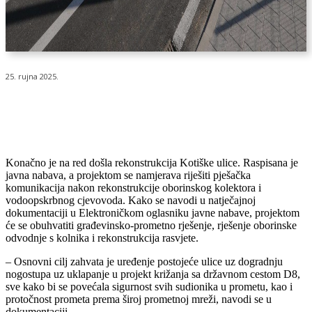
25. rujna 2025.
Konačno je na red došla rekonstrukcija Kotiške ulice. Raspisana je
javna nabava, a projektom se namjerava riješiti pješačka
komunikacija nakon rekonstrukcije oborinskog kolektora i
vodoopskrbnog cjevovoda. Kako se navodi u natječajnoj
dokumentaciji u Elektroničkom oglasniku javne nabave, projektom
će se obuhvatiti građevinsko-prometno rješenje, rješenje oborinske
odvodnje s kolnika i rekonstrukcija rasvjete.
– Osnovni cilj zahvata je uređenje postojeće ulice uz dogradnju
nogostupa uz uklapanje u projekt križanja sa državnom cestom D8,
sve kako bi se povećala sigurnost svih sudionika u prometu, kao i
protočnost prometa prema široj prometnoj mreži, navodi se u
dokumentaciji.