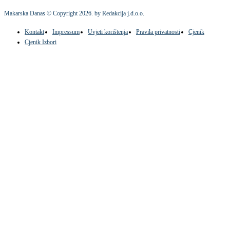
Makarska Danas © Copyright
2026
. by Redakcija j.d.o.o.
Kontakt
Impressum
Uvjeti korištenja
Pravila privatnosti
Cjenik
Cjenik Izbori