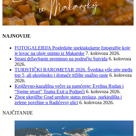
NAJNOVIJE
FOTOGALERIJA Pogledajte spektakularne fotografije koje
je lovac na oluje snimio iz Makarske
7. kolovoza 2026.
Strani državljanin preminuo na području Sutvida
6. kolovoza
2026.
TURISTIČKI BAROMETAR 2026. Švedska više nije među
top 5, ali ukrajinsko i domaće tržište snažno raste
6. kolovoza
2026.
Književno-kazališna večer za pamćenje: Evelina Rudan i
“Sjajne stvari” Teatra Exit u Podpeći
6. kolovoza 2026.
Zbog uknjižbe Grad uređuje status prolaza, parkirališta i
zelene površine u Radićevoj ulici
6. kolovoza 2026.
NAJČITANIJE