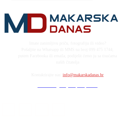
Imate zanimljivu priču, fotografiju ili video?
Pošaljite na Whatsapp ili MMS na broj 099 475 1744,
putem Facebooka ili emaila, podijelit ćemo ju sa tisućama
naših čitatelja
Kontaktirajte nas:
info@makarskadanas.hr
Stock images by Depositphotos