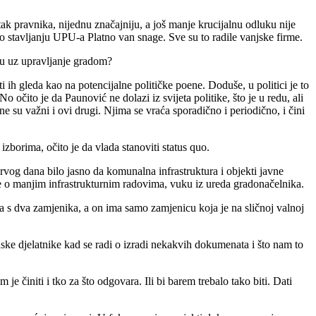
k pravnika, nijednu značajniju, a još manje krucijalnu odluku nije
 o stavljanju UPU-a Platno van snage. Sve su to radile vanjske firme.
uju uz upravljanje gradom?
i ih gleda kao na potencijalne političke poene. Doduše, u politici je to
očito je da Paunović ne dolazi iz svijeta politike, što je u redu, ali
e su važni i ovi drugi. Njima se vraća sporadično i periodično, i čini
borima, očito je da vlada stanoviti status quo.
 prvog dana bilo jasno da komunalna infrastruktura i objekti javne
ke o manjim infrastrukturnim radovima, vuku iz ureda gradonačelnika.
 s dva zamjenika, a on ima samo zamjenicu koja je na sličnoj valnoj
ske djelatnike kad se radi o izradi nekakvih dokumenata i što nam to
e činiti i tko za što odgovara. Ili bi barem trebalo tako biti. Dati