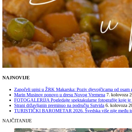
NAJNOVIJE
Započeli upisi u ŽRK Makarska: Poziv djevojčicama od osam god
Marin Musinov ponovo u dresu Novog Vremena
7. kolovoza 
FOTOGALERIJA Pogledajte spektakularne fotografije koje je l
Strani državljanin preminuo na području Sutvida
6. kolovoza 2
TURISTIČKI BAROMETAR 2026. Švedska više nije među top 5, 
NAJČITANIJE