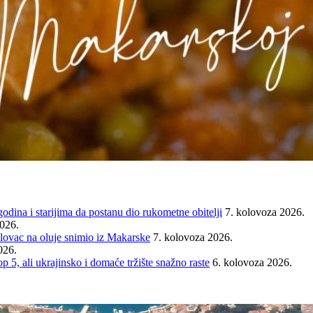
ina i starijima da postanu dio rukometne obitelji
7. kolovoza 2026.
2026.
ovac na oluje snimio iz Makarske
7. kolovoza 2026.
026.
ali ukrajinsko i domaće tržište snažno raste
6. kolovoza 2026.