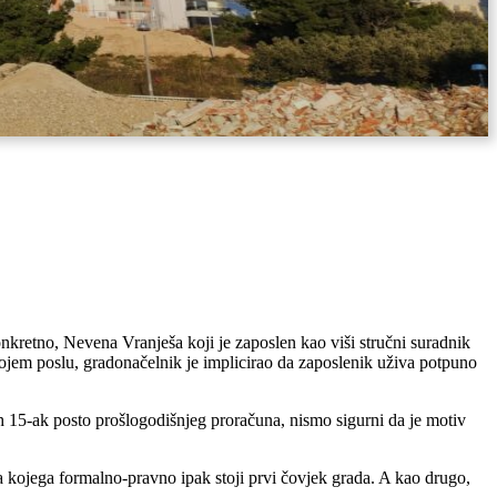
nkretno, Nevena Vranješa koji je zaposlen kao viši stručni suradnik
vojem poslu, gradonačelnik je implicirao da zaposlenik uživa potpuno
 15-ak posto prošlogodišnjeg proračuna, nismo sigurni da je motiv
za kojega formalno-pravno ipak stoji prvi čovjek grada. A kao drugo,