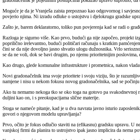
gradonačelnik je pojedinim postupcima pokazao upravo suprotno, da b
Moguće je da je Vranješa zaista prepoznao kao odgovornog i savjesnog 
povjerio njima. Ni izradu odluke o ustojstvu i djelokrugu gradske upra
Zašto je, barem deklaratorno, toliko pun povjerenja kad se radi o gra
Razloga je sigurno više. Kao prvo, budući ga nije započeo, projekt izgr
poprilično irelevantno, budući političari računaju s kratkim pamćenjem 
čini se da nije dovoljno jasno shvatio ulogu dužnosnika. Vrlo seriozn
se da ne voli, dok se bavi drugim, po njemu prioritetnijim poslovima
Kao drugo, glede komunalne infrastrukture i prometnica, nakon vladav
Novi gradonačelnik ima svoje prioritete i svoju viziju, što je razumlji
namjene i nisu u nekom fokusu novog gradonačelnika, sad se počinju u
Ako tu nemamo nekoga tko se oko toga na gotovo pa svakodnevnoj razin
duljini kao on, i s preokupacijama slične materije.
Stoga se nameće pitanje, kad je u dva navrata javno isturio zaposleni
govori o njegovom modelu upravljanja?
Prvo, očito je fokus odlučio staviti na (efikasnu) gradsku upravu. U ne
vanjskoj firmi da planira to ustrojstvo ipak jasno implicira da nema pov