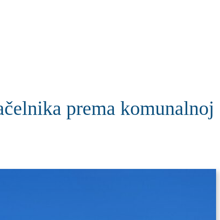
KOLUMNE
MORE
T
čelnika prema komunalnoj