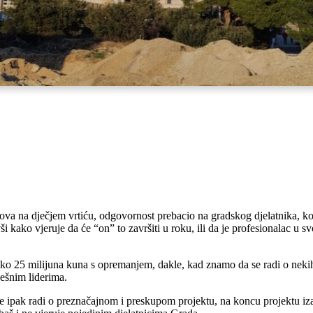
ova na dječjem vrtiću, odgovornost prebacio na gradskog djelatnika, ko
kako vjeruje da će “on” to završiti u roku, ili da je profesionalac u s
eko 25 milijuna kuna s opremanjem, dakle, kad znamo da se radi o nekih
ješnim liderima.
e se ipak radi o preznačajnom i preskupom projektu, na koncu projektu i