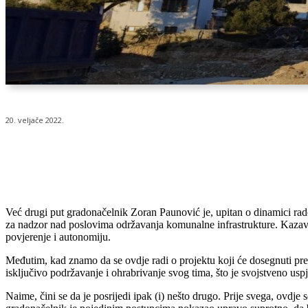
20. veljače 2022.
Udio
Već drugi put gradonačelnik Zoran Paunović je, upitan o dinamici rad
za nadzor nad poslovima održavanja komunalne infrastrukture. Kazavši 
povjerenje i autonomiju.
Međutim, kad znamo da se ovdje radi o projektu koji će dosegnuti pr
isključivo podržavanje i ohrabrivanje svog tima, što je svojstveno usp
Naime, čini se da je posrijedi ipak (i) nešto drugo. Prije svega, ovdj