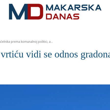
RIVIJERA
VIJESTI
MOZAIK
MAKARSKA
SPOR
lnika prema komunalnoj politici, a...
iću vidi se odnos gradona