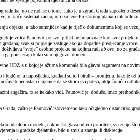
aš i ne vjeruje pojedinim djelatnicima Grada.
radnika, no ne radi se o tome. Iako je u zgradi Grada zaposleno deseta
ve, ni opću sistematizaciju, niti izmjene Prostornog planam niti odluku
đenju objekta, a tako sumnjičav kad je riječ o dokumentima koji se vez
adnje vrtića Paunović po svoj prilici ne prepoznaje kao svoj projekt nit
građana; svak si pripisuje zasluge ako ga dopadne presijecanje vrpce. No 
o doživljava “svoje” osobne projekte na kojima radi
ab ovo,
no za građan
, da ga podsjećaju kako su u njegovoj domeni.
ine HDZ-a u kojoj je ažurna komunala bila glavni argument na novim iz
vo i logično, a naposljetku, građani su to i birali – promjenu. Iako je od
očavati nedostaci činjenice da se skoro svi potezi, uključujući i odlu
i angažira, to se itekako vidi. Paunović je, doduše, imao prethodnika
ka Grada, zašto je Paunović istovremeno tako očigledno distancirao grad
kom idealnom modelu, nakon što glava odredi prioritete, svi znaju što im j
jerenja u gradske djelatnike, bilo u smislu znanja ili diskrecije.