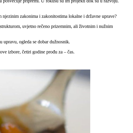
 posvećuje pripremi. U fokusu su im projekti dok su u razvoju.
vim njezinim zakonima i zakonitostima lokalne i državne uprave?
astrukturom, uvjetno rečeno prizemnim, ali životnim i nužnim
sku upravu, ogleda se dobar dužnosnik.
ve izbore, četiri godine prođu za – čas.