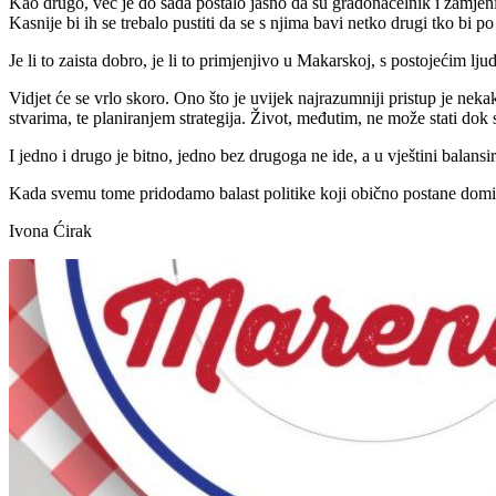
Kao drugo, već je do sada postalo jasno da su gradonačelnik i zamje
Kasnije bi ih se trebalo pustiti da se s njima bavi netko drugi tko bi
Je li to zaista dobro, je li to primjenjivo u Makarskoj, s postojećim 
Vidjet će se vrlo skoro. Ono što je uvijek najrazumniji pristup je n
stvarima, te planiranjem strategija. Život, međutim, ne može stati dok
I jedno i drugo je bitno, jedno bez drugoga ne ide, a u vještini balan
Kada svemu tome pridodamo balast politike koji obično postane dominan
Ivona Ćirak