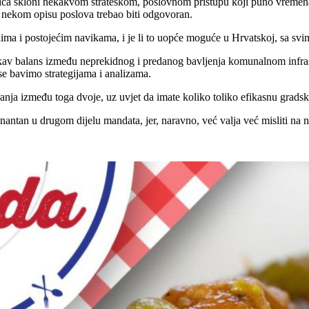
nica skloni nekakvom strateškom, poslovnom pristupu koji puno vremena
 po nekom opisu poslova trebao biti odgovoran.
ljudima i postojećim navikama, i je li to uopće moguće u Hrvatskoj, sa s
ekakav balans između neprekidnog i predanog bavljenja komunalnom infr
 se bavimo strategijama i analizama.
siranja između toga dvoje, uz uvjet da imate koliko toliko efikasnu grad
tan u drugom dijelu mandata, jer, naravno, već valja već misliti na no