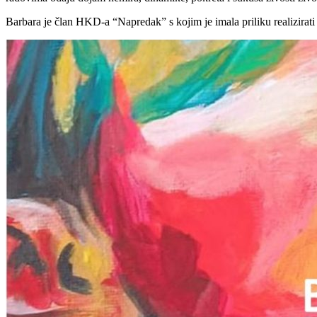
Barbara je član HKD-a “Napredak” s kojim je imala priliku realizirati