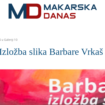
RIVIJERA
VIJESTI
MOZAIK
MAKARSKA
SPOR
 u Galeriji 10
žba slika Barbare Vrkaš u