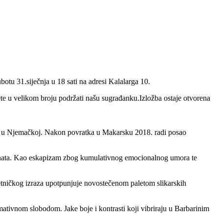
otu 31.siječnja u 18 sati na adresi Kalalarga 10.
ete u velikom broju podržati našu sugrađanku.Izložba ostaje otvorena
 i u Njemačkoj. Nakon povratka u Makarsku 2018. radi posao
acijenata. Kao eskapizam zbog kumulativnog emocionalnog umora te
etničkog izraza upotpunjuje novostečenom paletom slikarskih
mativnom slobodom. Jake boje i kontrasti koji vibriraju u Barbarinim