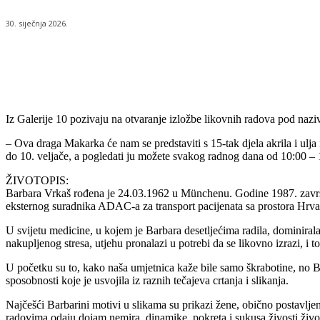
30. siječnja 2026.
Udio
Iz Galerije 10 pozivaju na otvaranje izložbe likovnih radova pod nazi
– Ova draga Makarka će nam se predstaviti s 15-tak djela akrila i ulj
do 10. veljače, a pogledati ju možete svakog radnog dana od 10:00 – 1
ŽIVOTOPIS:
Barbara Vrkaš rođena je 24.03.1962 u Münchenu. Godine 1987. završa
eksternog suradnika ADAC-a za transport pacijenata sa prostora Hrv
U svijetu medicine, u kojem je Barbara desetljećima radila, dominiral
nakupljenog stresa, utjehu pronalazi u potrebi da se likovno izrazi, i t
U početku su to, kako naša umjetnica kaže bile samo škrabotine, no 
sposobnosti koje je usvojila iz raznih tečajeva crtanja i slikanja.
Najčešći Barbarini motivi u slikama su prikazi žene, obično postavlje
radovima odaju dojam nemira, dinamike, pokreta i sukusa živosti živo