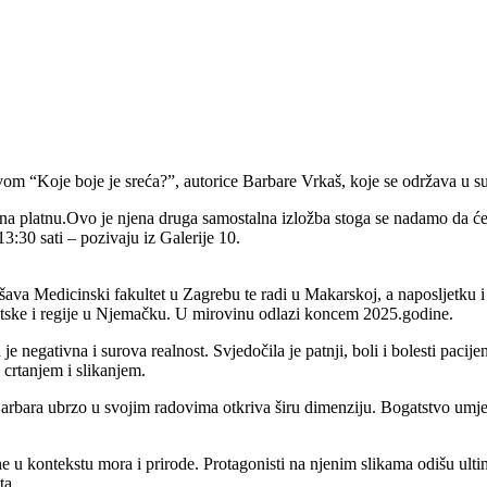
vom “Koje boje je sreća?”, autorice Barbare Vrkaš, koje se održava u sub
a na platnu.Ovo je njena druga samostalna izložba stoga se nadamo da ć
3:30 sati – pozivaju iz Galerije 10.
va Medicinski fakultet u Zagrebu te radi u Makarskoj, a naposljetku
atske i regije u Njemačku. U mirovinu odlazi koncem 2025.godine.
a je negativna i surova realnost. Svjedočila je patnji, boli i bolesti p
o crtanjem i slikanjem.
Barbara ubrzo u svojim radovima otkriva širu dimenziju. Bogatstvo umj
ne u kontekstu mora i prirode. Protagonisti na njenim slikama odišu ulti
ta.