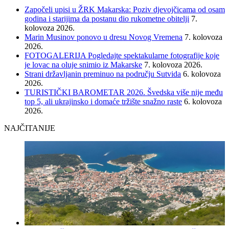
Započeli upisi u ŽRK Makarska: Poziv djevojčicama od osam
godina i starijima da postanu dio rukometne obitelji
7.
kolovoza 2026.
Marin Musinov ponovo u dresu Novog Vremena
7. kolovoza
2026.
FOTOGALERIJA Pogledajte spektakularne fotografije koje
je lovac na oluje snimio iz Makarske
7. kolovoza 2026.
Strani državljanin preminuo na području Sutvida
6. kolovoza
2026.
TURISTIČKI BAROMETAR 2026. Švedska više nije među
top 5, ali ukrajinsko i domaće tržište snažno raste
6. kolovoza
2026.
NAJČITANIJE