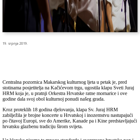
19. srpnja 2019.
Centralna pozornica Makarskog kulturnog ljeta u petak je, pred
stotinama posjetitelja na Kačićevom trgu, ugostila klapu Sveti Juraj
HRM koja je, u pratnji Orkestra Hrvatske ratne mornarice i ove
godine dala svoj obol kulturnoj ponudi našeg grada.
Kroz proteklih 18 godina djelovanja, klapa Sv. Juraj HRM
zabilježila je brojne koncerte u Hrvatskoj i inozemstvu nastupajući
po čitavoj Europi, sve do Amerike, Kanade pa i Kine predstavljajući
hrvatsku glazbenu tradiciju širom svijeta.