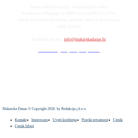
Imate zanimljivu priču, fotografiju ili video?
Pošaljite na Whatsapp ili MMS na broj 099 475 1744,
putem Facebooka ili emaila, podijelit ćemo ju sa tisućama
naših čitatelja
Kontaktirajte nas:
info@makarskadanas.hr
Stock images by Depositphotos
Makarska Danas © Copyright
2026
. by Redakcija j.d.o.o.
Kontakt
Impressum
Uvjeti korištenja
Pravila privatnosti
Cjenik
Cjenik Izbori