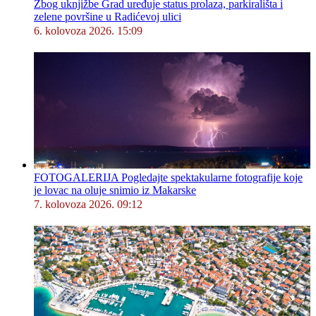
Zbog uknjižbe Grad uređuje status prolaza, parkirališta i
zelene površine u Radićevoj ulici
6. kolovoza 2026. 15:09
FOTOGALERIJA Pogledajte spektakularne fotografije koje
je lovac na oluje snimio iz Makarske
7. kolovoza 2026. 09:12