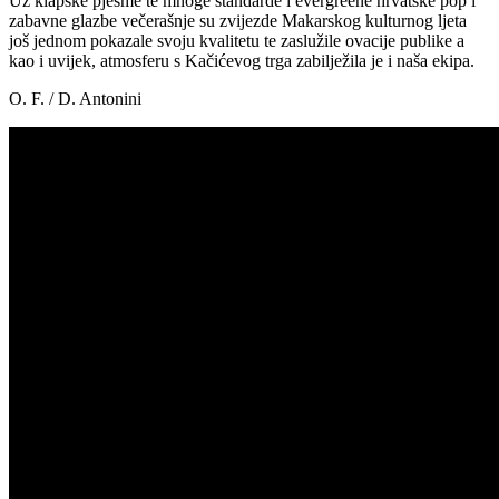
Uz klapske pjesme te mnoge standarde i evergreene hrvatske pop i
zabavne glazbe večerašnje su zvijezde Makarskog kulturnog ljeta
još jednom pokazale svoju kvalitetu te zaslužile ovacije publike a
kao i uvijek, atmosferu s Kačićevog trga zabilježila je i naša ekipa.
O. F. / D. Antonini