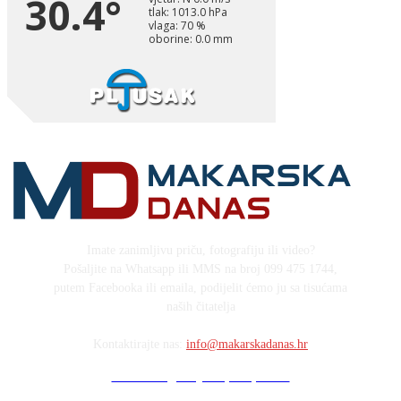
Imate zanimljivu priču, fotografiju ili video?
Pošaljite na Whatsapp ili MMS na broj 099 475 1744,
putem Facebooka ili emaila, podijelit ćemo ju sa tisućama
naših čitatelja
Kontaktirajte nas:
info@makarskadanas.hr
Stock images by Depositphotos