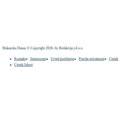
Makarska Danas © Copyright
2026
. by Redakcija j.d.o.o.
Kontakt
Impressum
Uvjeti korištenja
Pravila privatnosti
Cjenik
Cjenik Izbori