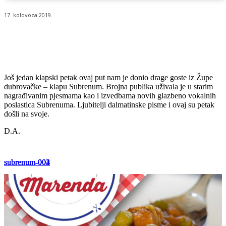
17. kolovoza 2019.
Još jedan klapski petak ovaj put nam je donio drage goste iz Župe
dubrovačke – klapu Subrenum. Brojna publika uživala je u starim
nagrađivanim pjesmama kao i izvedbama novih glazbeno vokalnih
poslastica Subrenuma. Ljubitelji dalmatinske pisme i ovaj su petak
došli na svoje.
D.A.
subrenum-001
subrenum-003
subrenum-004
subrenum-002