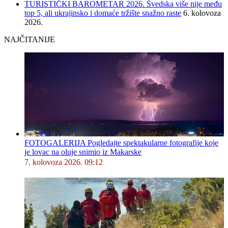
TURISTIČKI BAROMETAR 2026. Švedska više nije među
top 5, ali ukrajinsko i domaće tržište snažno raste
6. kolovoza
2026.
NAJČITANIJE
FOTOGALERIJA Pogledajte spektakularne fotografije koje
je lovac na oluje snimio iz Makarske
7. kolovoza 2026. 09:12