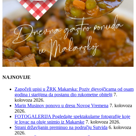
NAJNOVIJE
Započeli upisi u ŽRK Makarska: Poziv djevojčicama od osam
godina i starijima da postanu dio rukometne obitelji
7.
kolovoza 2026.
Marin Musinov ponovo u dresu Novog Vremena
7. kolovoza
2026.
FOTOGALERIJA Pogledajte spektakularne fotografije koje
je lovac na oluje snimio iz Makarske
7. kolovoza 2026.
Strani državljanin preminuo na području Sutvida
6. kolovoza
2026.