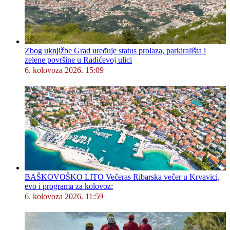
Zbog uknjižbe Grad uređuje status prolaza, parkirališta i
zelene površine u Radićevoj ulici
6. kolovoza 2026. 15:09
BAŠKOVOŠKO LITO Večeras Ribarska večer u Krvavici,
evo i programa za kolovoz:
6. kolovoza 2026. 11:59