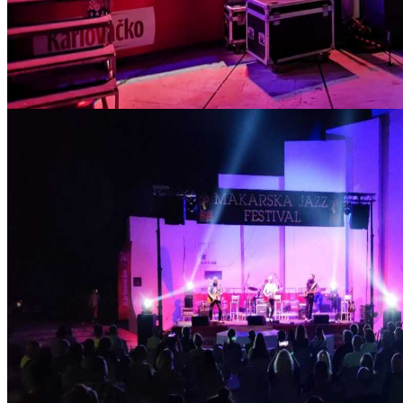
IMG_20210820_213034_copy_1280x720