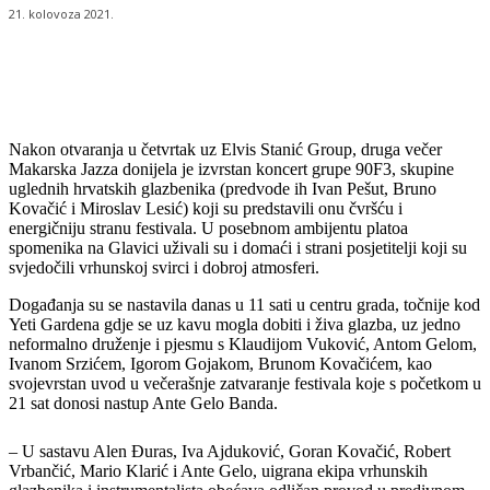
21. kolovoza 2021.
Nakon otvaranja u četvrtak uz Elvis Stanić Group, druga večer
Makarska Jazza donijela je izvrstan koncert grupe 90F3, skupine
uglednih hrvatskih glazbenika (predvode ih Ivan Pešut, Bruno
Kovačić i Miroslav Lesić) koji su predstavili onu čvršću i
energičniju stranu festivala. U posebnom ambijentu platoa
spomenika na Glavici uživali su i domaći i strani posjetitelji koji su
svjedočili vrhunskoj svirci i dobroj atmosferi.
Događanja su se nastavila danas u 11 sati u centru grada, točnije kod
Yeti Gardena gdje se uz kavu mogla dobiti i živa glazba, uz jedno
neformalno druženje i pjesmu s Klaudijom Vuković, Antom Gelom,
Ivanom Srzićem, Igorom Gojakom, Brunom Kovačićem, kao
svojevrstan uvod u večerašnje zatvaranje festivala koje s početkom u
21 sat donosi nastup Ante Gelo Banda.
– U sastavu Alen Đuras, Iva Ajduković, Goran Kovačić, Robert
Vrbančić, Mario Klarić i Ante Gelo, uigrana ekipa vrhunskih