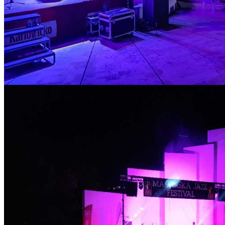
IMG_20210820_214043_copy_1280x720