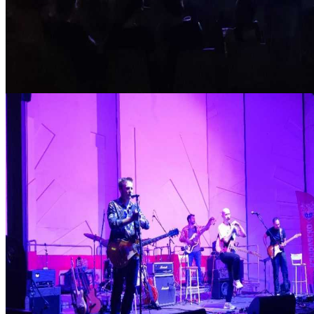
IMG_20210820_212917_copy_1280x720