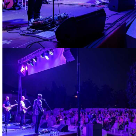
IMG_20210820_214100_copy_1280x720