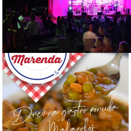
IMG_20210821_135736_copy_1280x720