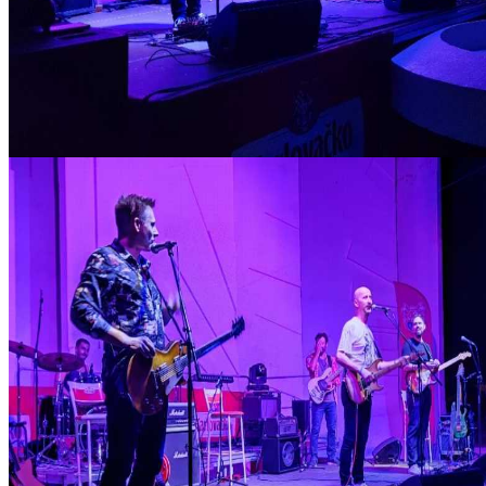
IMG_20210820_214009_copy_1280x720