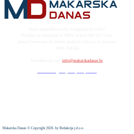
Imate zanimljivu priču, fotografiju ili video?
Pošaljite na Whatsapp ili MMS na broj 099 475 1744,
putem Facebooka ili emaila, podijelit ćemo ju sa tisućama
naših čitatelja
Kontaktirajte nas:
info@makarskadanas.hr
Stock images by Depositphotos
Makarska Danas © Copyright
2026
. by Redakcija j.d.o.o.