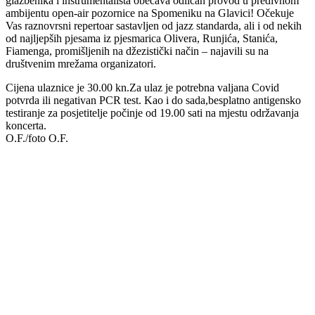
glazbenika i instrumentalista obećava odličan provod u predivnom
ambijentu open-air pozornice na Spomeniku na Glavici! Očekuje
Vas raznovrsni repertoar sastavljen od jazz standarda, ali i od nekih
od najljepših pjesama iz pjesmarica Olivera, Runjića, Stanića,
Fiamenga, promišljenih na džezistički način – najavili su na
društvenim mrežama organizatori.
Cijena ulaznice je 30.00 kn.Za ulaz je potrebna valjana Covid
potvrda ili negativan PCR test. Kao i do sada,besplatno antigensko
testiranje za posjetitelje počinje od 19.00 sati na mjestu održavanja
koncerta.
O.F./foto O.F.