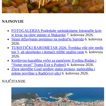
NAJNOVIJE
FOTOGALERIJA Pogledajte spektakularne fotografije koje
je lovac na oluje snimio iz Makarske
7. kolovoza 2026.
Strani državljanin preminuo na području Sutvida
6. kolovoza
2026.
TURISTIČKI BAROMETAR 2026. Švedska više nije među
top 5, ali ukrajinsko i domaće tržište snažno raste
6. kolovoza
2026.
Književno-kazališna večer za pamćenje: Evelina Rudan i
“Sjajne stvari” Teatra Exit u Podpeći
6. kolovoza 2026.
Zbog uknjižbe Grad uređuje status prolaza, parkirališta i
zelene površine u Radićevoj ulici
6. kolovoza 2026.
NAJČITANIJE