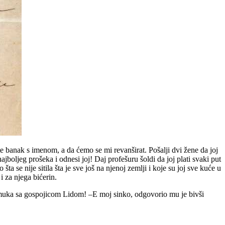
e banak s imenom, a da ćemo se mi revanširat. Pošalji dvi žene da joj
ajboljeg prošeka i odnesi joj! Daj profešuru šoldi da joj plati svaki put
 se nije sitila šta je sve još na njenoj zemlji i koje su joj sve kuće u
i za njega bićerin.
h muka sa gospojicom Lidom! –E moj sinko, odgovorio mu je bivši