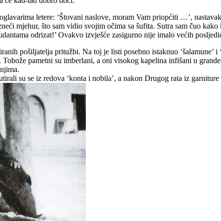
ja će kad-tad dobro doći.
poglavarima letere: ‘Štovani naslove, moram Vam priopćiti …’, nastavak
azneći mjehur, što sam vidio svojim očima sa šufita. Sutra sam čuo kako
antama odrizat!’ Ovakvo izvješće zasigurno nije imalo većih posljedica.
nih pošiljatelja pritužbi. Na toj je listi posebno istaknuo ‘šalamune’ i ‘
e. Tobože pametni su imberlani, a oni visokog kapelina infišani u grandecu
 njima.
irali su se iz redova ‘konta i nobila’, a nakon Drugog rata iz garnitu