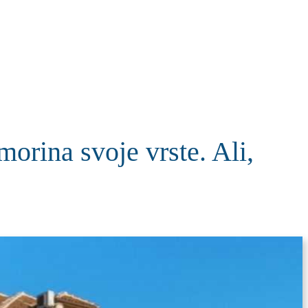
KOLUMNE
MORE
T
ina svoje vrste. Ali,