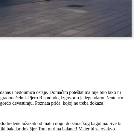
 danas i nedoumica ostaje. Domaćim poteštatima nije bilo lako ni
ni gradonačelnik Pjero Rismondo, izgovorio je legendarnu šentencu:
gordo devastiraju. Poznata priča, kojoj ne treba dokaza!
predodređene tužakati od malih nogu do staračkog bagulina. Sve bi
liki bakalar dok šjor Toni miri na balanci! Mater bi za ovakvo