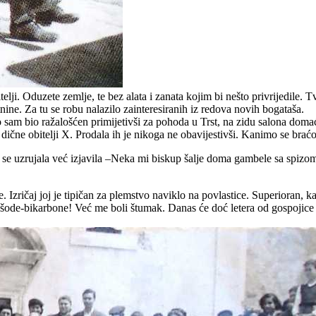
elji. Oduzete zemlje, te bez alata i zanata kojim bi nešto privrijedile. T
ne. Za tu se robu nalazilo zainteresiranih iz redova novih bogataša.
am bio ražalošćen primijetivši za pohoda u Trst, na zidu salona domać
 dične obitelji X. Prodala ih je nikoga ne obavijestivši. Kanimo se brać
ije se uzrujala već izjavila –Neka mi biskup šalje doma gambele sa spiz
Izričaj joj je tipičan za plemstvo naviklo na povlastice. Superioran, ka
n šode-bikarbone! Već me boli štumak. Danas će doć letera od gospojice