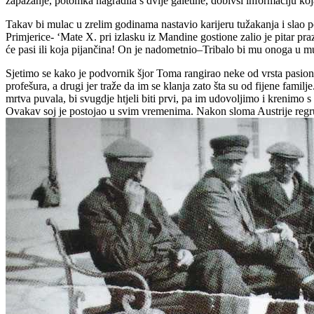
zapažanje, potomka nagradila s dvije galetine, dobivši informaciju ko
Takav bi mulac u zrelim godinama nastavio karijeru tužakanja i slao 
Primjerice- ‘Mate X. pri izlasku iz Mandine gostione zalio je pitar pr
će pasi ili koja pijančina! On je nadometnio–Tribalo bi mu onoga u mud
Sjetimo se kako je podvornik šjor Toma rangirao neke od vrsta pasionira
profešura, a drugi jer traže da im se klanja zato šta su od fijene familj
mrtva puvala, bi svugdje htjeli biti prvi, pa im udovoljimo i krenimo s
Ovakav soj je postojao u svim vremenima. Nakon sloma Austrije regrut