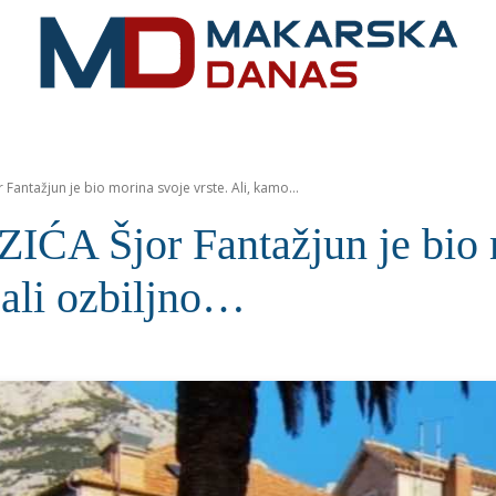
RIVIJERA
VIJESTI
MOZAIK
MAKARSKA
SPOR
antažjun je bio morina svoje vrste. Ali, kamo...
jor Fantažjun je bio mor
ćali ozbiljno…