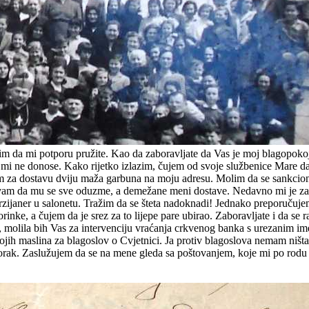
im da mi potporu pružite. Kao da zaboravljate da Vas je moj blagopokoj
 mi ne donose. Kako rijetko izlazim, čujem od svoje službenice Mare da 
em za dostavu dviju maža garbuna na moju adresu. Molim da se sankcioni
evam da mu se sve oduzme, a demežane meni dostave. Nedavno mi je zakuc
perzijaner u salonetu. Tražim da se šteta nadoknadi! Jednako preporučuje
rinke, a čujem da je srez za to lijepe pare ubirao. Zaboravljate i da se 
molila bih Vas za intervenciju vraćanja crkvenog banka s urezanim im
a mojih maslina za blagoslov o Cvjetnici. Ja protiv blagoslova nemam niš
orak. Zaslužujem da se na mene gleda sa poštovanjem, koje mi po rodu i