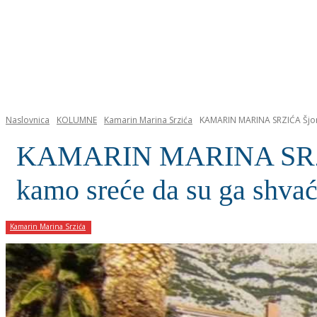
NASLOVNICA
Naslovnica
KOLUMNE
Kamarin Marina Srzića
KAMARIN MARINA SRZIĆA Šjor F
KAMARIN MARINA SRZIĆA Š
kamo sreće da su ga shva
Kamarin Marina Srzića