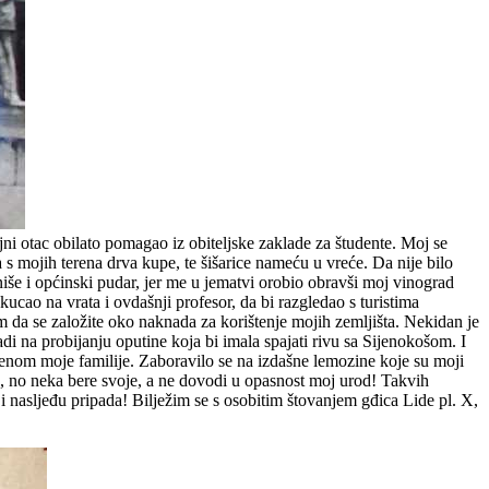
ni otac obilato pomagao iz obiteljske zaklade za študente. Moj se
s mojih terena drva kupe, te šišarice nameću u vreće. Da nije bilo
še i općinski pudar, jer me u jematvi orobio obravši moj vinograd
ao na vrata i ovdašnji profesor, da bi razgledao s turistima
m da se založite oko naknada za korištenje mojih zemljišta. Nekidan je
radi na probijanju oputine koja bi imala spajati rivu sa Sijenokošom. I
enom moje familije. Zaboravilo se na izdašne lemozine koje su moji
ta, no neka bere svoje, a ne dovodi u opasnost moj urod! Takvih
 nasljeđu pripada! Bilježim se s osobitim štovanjem gđica Lide pl. X,