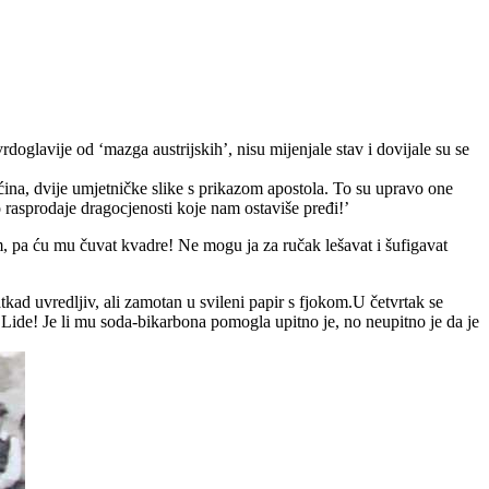
vrdoglavije od ‘mazga austrijskih’, nisu mijenjale stav i dovijale su se
ina, dvije umjetničke slike s prikazom apostola. To su upravo one
o rasprodaje dragocjenosti koje nam ostaviše pređi!’
om, pa ću mu čuvat kvadre! Ne mogu ja za ručak lešavat i šufigavat
tkad uvredljiv, ali zamotan u svileni papir s fjokom.U četvrtak se
 Lide! Je li mu soda-bikarbona pomogla upitno je, no neupitno je da je