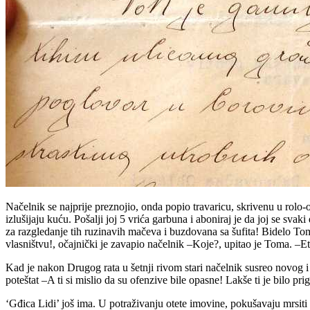
Načelnik se najprije preznojio, onda popio travaricu, skrivenu u rolo
izlušijaju kuću. Pošalji joj 5 vrića garbuna i aboniraj je da joj se sva
za razgledanje tih ruzinavih mačeva i buzdovana sa šufita! Bidelo Toma 
vlasništvu!, očajnički je zavapio načelnik –Koje?, upitao je Toma. –Et
Kad je nakon Drugog rata u šetnji rivom stari načelnik susreo novog 
poteštat –A ti si mislio da su ofenzive bile opasne! Lakše ti je bilo p
‘Gđica Lidi’ još ima. U potraživanju otete imovine, pokušavaju mrsiti