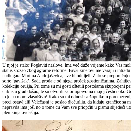
U njoj je stalo:’Poglaviti naslove. Ima već duže vrijeme kako Vas mol
status srozao zbog agrarne reforme. Bivši kmetovi me varaju i intradu
nadlugara Martina Andrijaševića, sve bi odnijeli. Zato se preporučuj
sorte ‘pavišak’. Sada prodaje od njega prošek gostioničarima. Zahtij
kolekciju oružja. Pri tome su mi gosti oštetili postolama skupocjeni 
cirkus u grad došao, te su otvorili šator upravo na mojoj čestici oko Go
to je na mom vlasništvu! Kako su mi odnosi sa župnikom poremećeni, 
preci ostavljali! Velečasni je poslao dječurliju, da kidaju grančice s
nepravda ima još, no o tome ću Vam sve priopćiti u pismu slijedeći ut
plemkinja ovdašnja.’