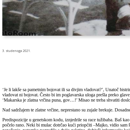
3. studenoga 2021.
Udio
‘Je li lakše sa pametnim bojovat ili sa divjim vladovat?’, Unatoč bis
vladovat ni bojovat. Često bi im poglavarska uloga prešla preko glav
‘Makarska je zlatna vrčina puna, gov…!’ Misao ne treba shvatiti doslo
Nad sadržajem te zlatne vrčine, neprestano su zujale brekuje. Dosadne
Predispozicije u genetskom kodu, iznjedrile su race tužibaba. Baš kao
počelo rano. Neki bi mulac dotrčao kući priopćiti –Majko, vidio sam šj