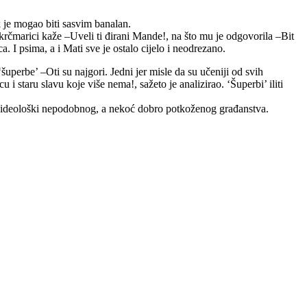
 je mogao biti sasvim banalan.
 krčmarici kaže –Uveli ti đirani Mande!, na što mu je odgovorila –Bit
 I psima, a i Mati sve je ostalo cijelo i neodrezano.
šuperbe’ –Oti su najgori. Jedni jer misle da su učeniji od svih
 i staru slavu koje više nema!, sažeto je analizirao. ‘Šuperbi’ iliti
re ideološki nepodobnog, a nekoć dobro potkoženog građanstva.