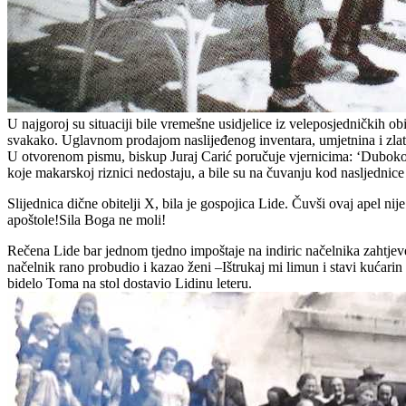
U najgoroj su situaciji bile vremešne usidjelice iz veleposjedničkih obit
svakako. Uglavnom prodajom naslijeđenog inventara, umjetnina i zlatni
U otvorenom pismu, biskup Juraj Carić poručuje vjernicima: ‘Duboko s
koje makarskoj riznici nedostaju, a bile su na čuvanju kod nasljednice
Slijednica dične obitelji X, bila je gospojica Lide. Čuvši ovaj apel n
apoštole!Sila Boga ne moli!
Rečena Lide bar jednom tjedno impoštaje na indiric načelnika zahtjeve. 
načelnik rano probudio i kazao ženi –Ištrukaj mi limun i stavi kućari
bidelo Toma na stol dostavio Lidinu leteru.