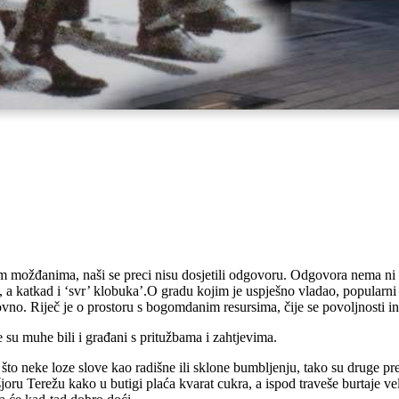
trim možđanima, naši se preci nisu dosjetili odgovoru. Odgovora nema ni
e, a katkad i ‘svr’ klobuka’.O gradu kojim je uspješno vladao, popular
vno. Riječ je o prostoru s bogomdanim resursima, čije se povoljnosti in
 su muhe bili i građani s pritužbama i zahtjevima.
 što neke loze slove kao radišne ili sklone bumbljenju, tako su druge 
oru Terežu kako u butigi plaća kvarat cukra, a ispod traveše burtaje ve