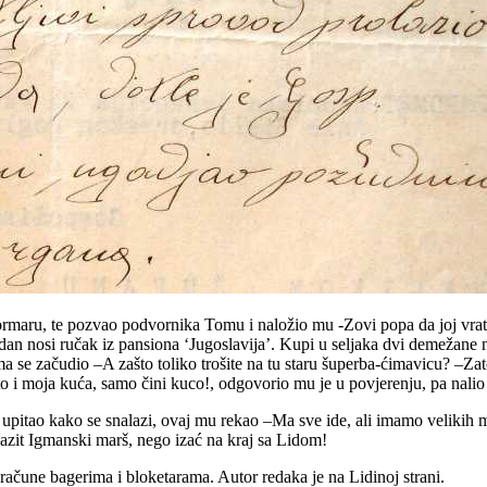
-ormaru, te pozvao podvornika Tomu i naložio mu -Zovi popa da joj vrat
ki dan nosi ručak iz pansiona ‘Jugoslavija’. Kupi u seljaka dvi demežane n
se začudio –A zašto toliko trošite na tu staru šuperba-ćimavicu? –Zato šta
o i moja kuća, samo čini kuco!, odgovorio mu je u povjerenju, pa nalio 
i upitao kako se snalazi, ovaj mu rekao –Ma sve ide, ali imamo veliki
rigazit Igmanski marš, nego izać na kraj sa Lidom!
 račune bagerima i bloketarama. Autor redaka je na Lidinoj strani.