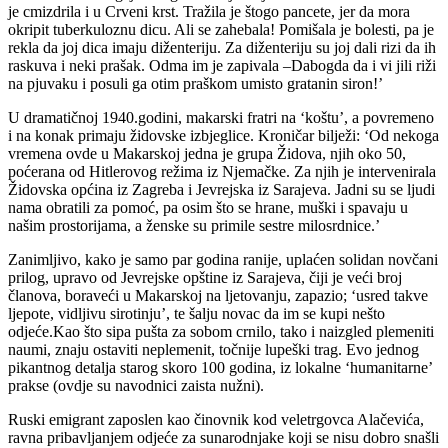
je cmizdrila i u Crveni krst. Tražila je štogo pancete, jer da mora
okripit tuberkuloznu dicu. Ali se zahebala! Pomišala je bolesti, pa je
rekla da joj dica imaju diženteriju. Za diženteriju su joj dali rizi da ih
raskuva i neki prašak. Odma im je zapivala –Dabogda da i vi jili riži
na pjuvaku i posuli ga otim praškom umisto gratanin siron!’
U dramatičnoj 1940.godini, makarski fratri na ‘koštu’, a povremeno
i na konak primaju židovske izbjeglice. Kroničar bilježi: ‘Od nekoga
vremena ovde u Makarskoj jedna je grupa Židova, njih oko 50,
poćerana od Hitlerovog režima iz Njemačke. Za njih je intervenirala
Židovska općina iz Zagreba i Jevrejska iz Sarajeva. Jadni su se ljudi
nama obratili za pomoć, pa osim što se hrane, muški i spavaju u
našim prostorijama, a ženske su primile sestre milosrdnice.’
Zanimljivo, kako je samo par godina ranije, uplaćen solidan novčani
prilog, upravo od Jevrejske opštine iz Sarajeva, čiji je veći broj
članova, boraveći u Makarskoj na ljetovanju, zapazio; ‘usred takve
ljepote, vidljivu sirotinju’, te šalju novac da im se kupi nešto
odjeće.Kao što sipa pušta za sobom crnilo, tako i naizgled plemeniti
naumi, znaju ostaviti neplemenit, točnije lupeški trag. Evo jednog
pikantnog detalja starog skoro 100 godina, iz lokalne ‘humanitarne’
prakse (ovdje su navodnici zaista nužni).
Ruski emigrant zaposlen kao činovnik kod veletrgovca Alačevića,
ravna pribavljanjem odjeće za sunarodnjake koji se nisu dobro snašli