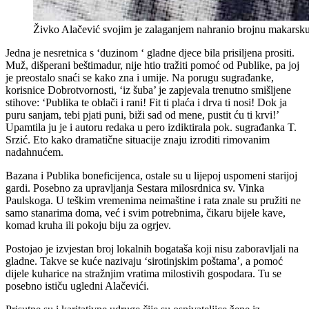
Živko Alačević svojim je zalaganjem nahranio brojnu makarsku 
Jedna je nesretnica s ‘duzinom ‘ gladne djece bila prisiljena prositi.
Muž, dišperani beštimadur, nije htio tražiti pomoć od Publike, pa joj
je preostalo snaći se kako zna i umije. Na porugu sugrađanke,
korisnice Dobrotvornosti, ‘iz šuba’ je zapjevala trenutno smišljene
stihove: ‘Publika te oblači i rani! Fit ti plaća i drva ti nosi! Dok ja
puru sanjam, tebi pjati puni, biži sad od mene, pustit ću ti krvi!’
Upamtila ju je i autoru redaka u pero izdiktirala pok. sugrađanka T.
Srzić. Eto kako dramatične situacije znaju izroditi rimovanim
nadahnućem.
Bazana i Publika boneficijenca, ostale su u lijepoj uspomeni starijoj
gardi. Posebno za upravljanja Sestara milosrdnica sv. Vinka
Paulskoga. U teškim vremenima neimaštine i rata znale su pružiti ne
samo stanarima doma, već i svim potrebnima, čikaru bijele kave,
komad kruha ili pokoju biju za ogrjev.
Postojao je izvjestan broj lokalnih bogataša koji nisu zaboravljali na
gladne. Takve se kuće nazivaju ‘sirotinjskim poštama’, a pomoć
dijele kuharice na stražnjim vratima milostivih gospodara. Tu se
posebno ističu ugledni Alačevići.