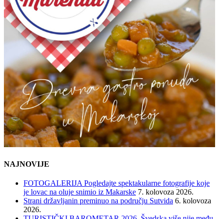
NAJNOVIJE
FOTOGALERIJA Pogledajte spektakularne fotografije koje
je lovac na oluje snimio iz Makarske
7. kolovoza 2026.
Strani državljanin preminuo na području Sutvida
6. kolovoza
2026.
TURISTIČKI BAROMETAR 2026. Švedska više nije među