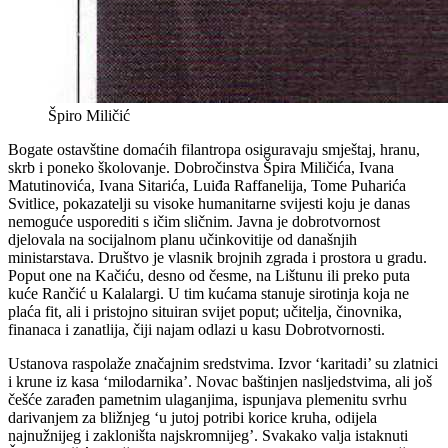
Špiro Miličić
Bogate ostavštine domaćih filantropa osiguravaju smještaj, hranu,
skrb i poneko školovanje. Dobročinstva Špira Miličića, Ivana
Matutinovića, Ivana Sitarića, Luiđa Raffanelija, Tome Puharića
Svitlice, pokazatelji su visoke humanitarne svijesti koju je danas
nemoguće usporediti s ičim sličnim. Javna je dobrotvornost
djelovala na socijalnom planu učinkovitije od današnjih
ministarstava. Društvo je vlasnik brojnih zgrada i prostora u gradu.
Poput one na Kačiću, desno od česme, na Lištunu ili preko puta
kuće Rančić u Kalalargi. U tim kućama stanuje sirotinja koja ne
plaća fit, ali i pristojno situiran svijet poput; učitelja, činovnika,
finanaca i zanatlija, čiji najam odlazi u kasu Dobrotvornosti.
Ustanova raspolaže značajnim sredstvima. Izvor ‘karitadi’ su zlatnici
i krune iz kasa ‘milodarnika’. Novac baštinjen nasljedstvima, ali još
češće zarađen pametnim ulaganjima, ispunjava plemenitu svrhu
darivanjem za bližnjeg ‘u jutoj potribi korice kruha, odijela
najnužnijeg i zakloništa najskromnijeg’. Svakako valja istaknuti