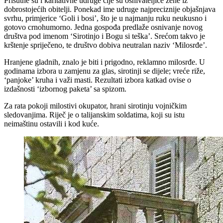
Prisutne su i karitativne udruge čije su osnivateljice žene iz
dobrostojećih obitelji. Ponekad ime udruge najpreciznije objašnjava
svrhu, primjerice ‘Goli i bosi’, što je u najmanju ruku neukusno i
gotovo crnohumorno. Jedna gospođa predlaže osnivanje novog
društva pod imenom ‘Sirotinjo i Bogu si teška’. Srećom takvo je
krštenje spriječeno, te društvo dobiva neutralan naziv ‘Milosrđe’.
Hranjene gladnih, znalo je biti i prigodno, reklamno milosrđe. U
godinama izbora u zamjenu za glas, sirotinji se dijele; vreće riže,
‘panjoke’ kruha i važi masti. Rezultati izbora katkad ovise o
izdašnosti ‘izbornog paketa’ sa spizom.
Za rata pokoji milostivi okupator, hrani sirotinju vojničkim
sledovanjima. Riječ je o talijanskim soldatima, koji su istu
neimaštinu ostavili i kod kuće.