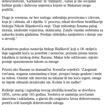
dobročinstvom, ‘karitadom’ ili ‘milinjem’, važan je dio socijalne
baštine grada i duhovna smjernica kojom se Makarani mogu
podičiti.
Dugo je vremena, ne bez razloga, milostinja povezivana s crkvom,
koja je i ubirala, ali i dijelila. U procesu, nikad dovršene beatifikacije
biskupa Nikole Bijankovića stoji: ‘Daje milostinju ženama palog
morala, isluženim vojnicima, skitnicama. Zalaže vlastitu srebrninu za
nabavku kruha gladnima. Prodaje obiteljsko nasljedstvo i daruje one
u nevolji.’
Karitativnu praksu nastavlja biskup Blašković koji u 18. stoljeću
daje sagraditi kuću za potrebite i nemoćne, poznatu prema imenu
lokaliteta iz turskog doba; Bazana. Makar loše održavano, mjesto
postaje spasonosnom lukom za mnoge.
Prizori oko Bazane su dramatični. Kroničar svjedoči: ‘Zaogrnuti
vrećama, nogama zamotanima u krpe, prosjaci lutaju gradom i mole
za milost. Onome ode imovina na inkanat ili mu kuća izgori, onoga
ne htjede othraniti nezahvalni sin. Kobne li im sudbe!’
Rušenje starog i izgradnja novog ubožišta konačno se dovršava
1856., ravno prije 165 godina. Sredstva se namiruju novčanim
darovima i zakladama, a glavni dio osigurava Javna dobrotvornost,
preteča svih kasnijih dobrotvornih udruga.