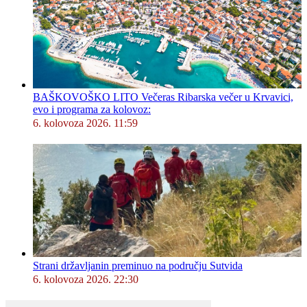
BAŠKOVOŠKO LITO Večeras Ribarska večer u Krvavici,
evo i programa za kolovoz:
6. kolovoza 2026. 11:59
Strani državljanin preminuo na području Sutvida
6. kolovoza 2026. 22:30