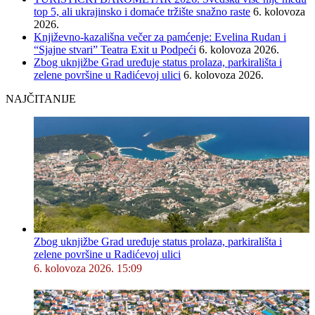
top 5, ali ukrajinsko i domaće tržište snažno raste
6. kolovoza
2026.
Književno-kazališna večer za pamćenje: Evelina Rudan i
“Sjajne stvari” Teatra Exit u Podpeći
6. kolovoza 2026.
Zbog uknjižbe Grad uređuje status prolaza, parkirališta i
zelene površine u Radićevoj ulici
6. kolovoza 2026.
NAJČITANIJE
Zbog uknjižbe Grad uređuje status prolaza, parkirališta i
zelene površine u Radićevoj ulici
6. kolovoza 2026. 15:09