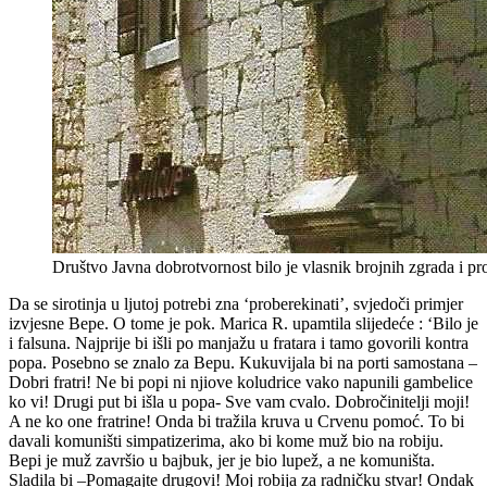
Društvo Javna dobrotvornost bilo je vlasnik brojnih zgrada i p
Da se sirotinja u ljutoj potrebi zna ‘proberekinati’, svjedoči primjer
izvjesne Bepe. O tome je pok. Marica R. upamtila slijedeće : ‘Bilo je
i falsuna. Najprije bi išli po manjažu u fratara i tamo govorili kontra
popa. Posebno se znalo za Bepu. Kukuvijala bi na porti samostana –
Dobri fratri! Ne bi popi ni njiove koludrice vako napunili gambelice
ko vi! Drugi put bi išla u popa- Sve vam cvalo. Dobročinitelji moji!
A ne ko one fratrine! Onda bi tražila kruva u Crvenu pomoć. To bi
davali komuništi simpatizerima, ako bi kome muž bio na robiju.
Bepi je muž završio u bajbuk, jer je bio lupež, a ne komuništa.
Sladila bi –Pomagajte drugovi! Moj robija za radničku stvar! Ondak