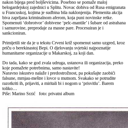
nakon bijega pred boljševicima. Posebno se pomaže maloj
belogardejskoj zajednici u Splitu. Novac dobiva od Rusa emigranata
u Francuskoj, kojima je sudbina bila naklonjenija. Plemenita akcija
biva zaprljana kriminalnom aferom, koja puni novinske retke.
Spomenuti ‘dobrotvor’ dobivene ‘pelc-mantile’ i šubare od astrahana
i samurovine, preprodaje za masne pare. Procesuiran je i
sankcioniran.
Primijetili ste da je u tekstu Crveni križ spomenut samo uzgred, kroz
priču o berekinastoj Bepi. O djelovanju svjetski najpoznatije
humanitarne organizacije u Makarskoj, za koji dan.
Do tada, kako se god zvala udruga, ustanova ili organizacija, preko
koje pomažete potrebnima, samo nastavite!
Naravno iskustvo nalaže i predostrožnost, pa pokušajte zaobići
falsune, mrnjau-meštre i lovce u mutnom. Svakako se potrudite
razotkriti ih, prijaviti, a miritali bi i nogom u ‘prisvitlu’. Barem
toliko…
Piše: Marino Srzić foto: privatni album