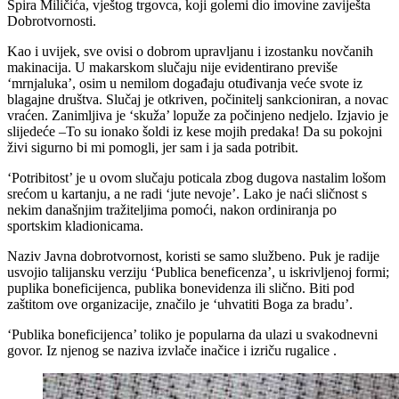
Špira Miličića, vještog trgovca, koji golemi dio imovine zaviješta
Dobrotvornosti.
Kao i uvijek, sve ovisi o dobrom upravljanu i izostanku novčanih
makinacija. U makarskom slučaju nije evidentirano previše
‘mrnjaluka’, osim u nemilom događaju otuđivanja veće svote iz
blagajne društva. Slučaj je otkriven, počinitelj sankcioniran, a novac
vraćen. Zanimljiva je ‘skuža’ lopuže za počinjeno nedjelo. Izjavio je
slijedeće –To su ionako šoldi iz kese mojih predaka! Da su pokojni
živi sigurno bi mi pomogli, jer sam i ja sada potribit.
‘Potribitost’ je u ovom slučaju poticala zbog dugova nastalim lošom
srećom u kartanju, a ne radi ‘jute nevoje’. Lako je naći sličnost s
nekim današnjim tražiteljima pomoći, nakon ordiniranja po
sportskim kladionicama.
Naziv Javna dobrotvornost, koristi se samo službeno. Puk je radije
usvojio talijansku verziju ‘Publica beneficenza’, u iskrivljenoj formi;
puplika boneficijenca, publika bonevidenza ili slično. Biti pod
zaštitom ove organizacije, značilo je ‘uhvatiti Boga za bradu’.
‘Publika boneficijenca’ toliko je popularna da ulazi u svakodnevni
govor. Iz njenog se naziva izvlače inačice i izriču rugalice .