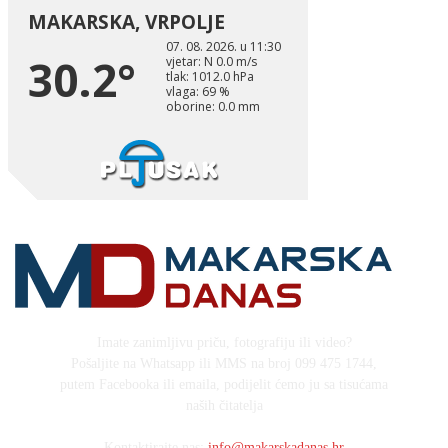
Imate zanimljivu priču, fotografiju ili video?
Pošaljite na Whatsapp ili MMS na broj 099 475 1744,
putem Facebooka ili emaila, podijelit ćemo ju sa tisućama
naših čitatelja
Kontaktirajte nas:
info@makarskadanas.hr