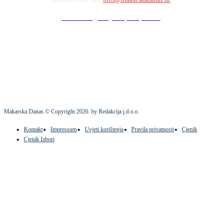
Stock images by Depositphotos
Makarska Danas © Copyright
2026
. by Redakcija j.d.o.o.
Kontakt
Impressum
Uvjeti korištenja
Pravila privatnosti
Cjenik
Cjenik Izbori