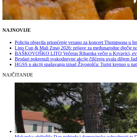
NAJNOVIJE
Policija objavila priopćenje vezano za koncert Thompsona u 
Lino Cup & Mali Zmaj 2026: prijave za međunarodne dječje no
BAŠKOVOŠKO LITO Večeras Ribarska večer u Krvavici, evo 
Brodari pokrenuli svakodnevne akcije čišćenja uvala diljem Jad
HGSS u akciji spašavanja iznad Živogošća: Turist krenuo u na
NAJČITANIJE
Makarska obilježila Dan pobjede i domovinske zahvalnosti te D