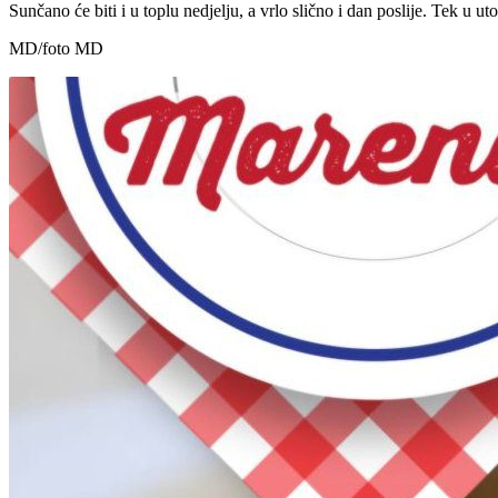
Sunčano će biti i u toplu nedjelju, a vrlo slično i dan poslije. Tek u
MD/foto MD