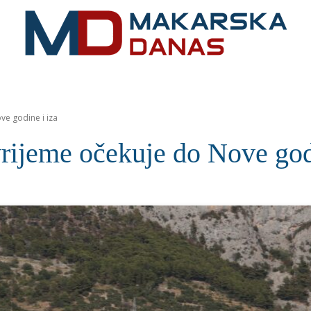
RIVIJERA
VIJESTI
MOZAIK
MAKARSKA
SPOR
e godine i iza
eme očekuje do Nove godi