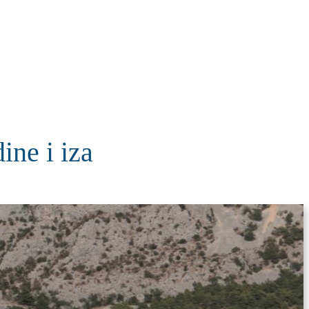
KOLUMNE
MORE
T
ne i iza