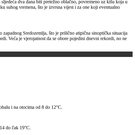
oš sljedeća dva dana biti pretežno oblačno, povremeno uz kišu koja u
znaku suhog vremena, što je izvrsna vijest i za one koji eventualno
 zapadnog Sredozemlja, što je prilično atipična sinoptička situacija
rdi. Veća je vjerojatnost da se obore pojedini dnevni rekordi, no ne
 obalu i na otocima od 8 do 12°C.
 14 do čak 19°C.