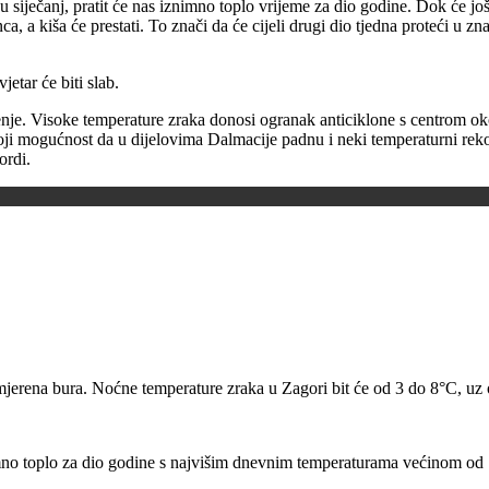
u siječanj, pratit će nas iznimno toplo vrijeme za dio godine. Dok će j
unca, a kiša će prestati. To znači da će cijeli drugi dio tjedna proteći u 
etar će biti slab.
jenje. Visoke temperature zraka donosi ogranak anticiklone s centrom oko
ostoji mogućnost da u dijelovima Dalmacije padnu i neki temperaturni reko
ordi.
umjerena bura. Noćne temperature zraka u Zagori bit će od 3 do 8°C, uz
imno toplo za dio godine s najvišim dnevnim temperaturama većinom od