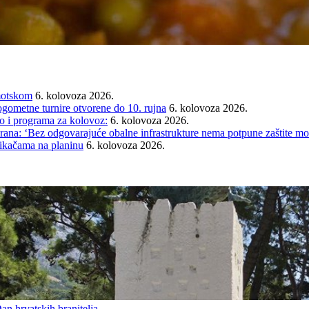
Imotskom
6. kolovoza 2026.
gometne turnire otvorene do 10. rujna
6. kolovoza 2026.
i programa za kolovoz:
6. kolovoza 2026.
rana: ‘Bez odgovarajuće obalne infrastrukture nema potpune zaštite mo
tikačama na planinu
6. kolovoza 2026.
an hrvatskih branitelja