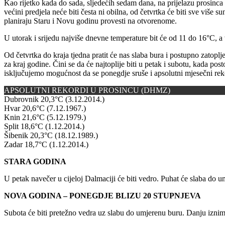
Kao rijetko kada do sada, sljedećih sedam dana, na prijelazu prosinca 
većini predjela neće biti česta ni obilna, od četvrtka će biti sve više s
planiraju Staru i Novu godinu provesti na otvorenome.
U utorak i srijedu najviše dnevne temperature bit će od 11 do 16°C, a vj
Od četvrtka do kraja tjedna pratit će nas slaba bura i postupno zatopl
za kraj godine. Čini se da će najtoplije biti u petak i subotu, kada p
isključujemo mogućnost da se ponegdje sruše i apsolutni mjesečni rek
APSOLUTNI REKORDI U PROSINCU (DHMZ)
Dubrovnik 20,3°C (3.12.2014.)
Hvar 20,6°C (7.12.1967.)
Knin 21,6°C (5.12.1979.)
Split 18,6°C (1.12.2014.)
Šibenik 20,3°C (18.12.1989.)
Zadar 18,7°C (1.12.2014.)
STARA GODINA
U petak navečer u cijeloj Dalmaciji će biti vedro. Puhat će slaba do 
NOVA GODINA – PONEGDJE BLIZU 20 STUPNJEVA
Subota će biti pretežno vedra uz slabu do umjerenu buru. Danju izn