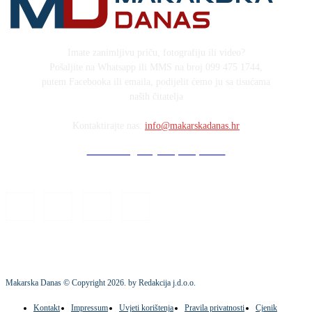
Imate zanimljivu priču, fotografiju ili video?
Pošaljite na Whatsapp ili MMS na broj 099 475 1744,
putem Facebooka ili emaila, podijelit ćemo ju sa tisućama
naših čitatelja
Kontaktirajte nas:
info@makarskadanas.hr
Stock images by Depositphotos
Makarska Danas © Copyright
2026
. by Redakcija j.d.o.o.
Kontakt
Impressum
Uvjeti korištenja
Pravila privatnosti
Cjenik