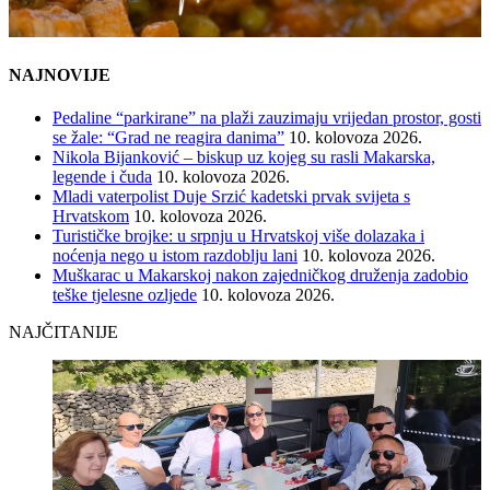
NAJNOVIJE
Pedaline “parkirane” na plaži zauzimaju vrijedan prostor, gosti
se žale: “Grad ne reagira danima”
10. kolovoza 2026.
Nikola Bijanković – biskup uz kojeg su rasli Makarska,
legende i čuda
10. kolovoza 2026.
Mladi vaterpolist Duje Srzić kadetski prvak svijeta s
Hrvatskom
10. kolovoza 2026.
Turističke brojke: u srpnju u Hrvatskoj više dolazaka i
noćenja nego u istom razdoblju lani
10. kolovoza 2026.
Muškarac u Makarskoj nakon zajedničkog druženja zadobio
teške tjelesne ozljede
10. kolovoza 2026.
NAJČITANIJE