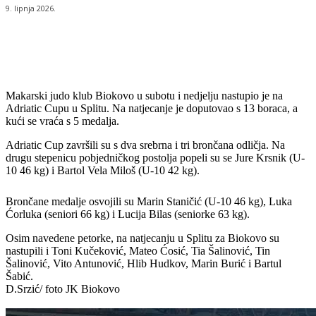
9. lipnja 2026.
Makarski judo klub Biokovo u subotu i nedjelju nastupio je na
Adriatic Cupu u Splitu. Na natjecanje je doputovao s 13 boraca, a
kući se vraća s 5 medalja.
Adriatic Cup završili su s dva srebrna i tri brončana odličja. Na
drugu stepenicu pobjedničkog postolja popeli su se Jure Krsnik (U-
10 46 kg) i Bartol Vela Miloš (U-10 42 kg).
Brončane medalje osvojili su Marin Staničić (U-10 46 kg), Luka
Ćorluka (seniori 66 kg) i Lucija Bilas (seniorke 63 kg).
Osim navedene petorke, na natjecanju u Splitu za Biokovo su
nastupili i Toni Kučeković, Mateo Ćosić, Tia Šalinović, Tin
Šalinović, Vito Antunović, Hlib Hudkov, Marin Burić i Bartul
Šabić.
D.Srzić/ foto JK Biokovo