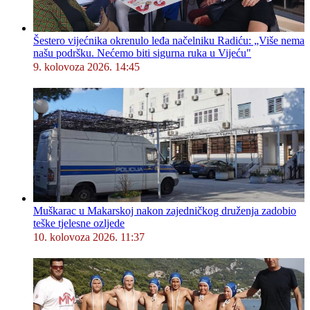
Šestero vijećnika okrenulo leđa načelniku Radiću: „Više nema
našu podršku. Nećemo biti sigurna ruka u Vijeću"
9. kolovoza 2026. 14:45
Muškarac u Makarskoj nakon zajedničkog druženja zadobio
teške tjelesne ozljede
10. kolovoza 2026. 11:37