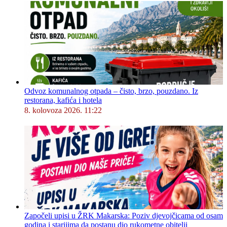
Odvoz komunalnog otpada – čisto, brzo, pouzdano. Iz
restorana, kafića i hotela
8. kolovoza 2026. 11:22
Započeli upisi u ŽRK Makarska: Poziv djevojčicama od osam
godina i starijima da postanu dio rukometne obitelji