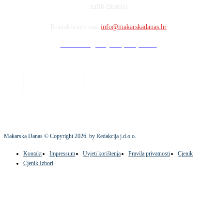
naših čitatelja
Kontaktirajte nas:
info@makarskadanas.hr
Stock images by Depositphotos
Makarska Danas © Copyright
2026
. by Redakcija j.d.o.o.
Kontakt
Impressum
Uvjeti korištenja
Pravila privatnosti
Cjenik
Cjenik Izbori