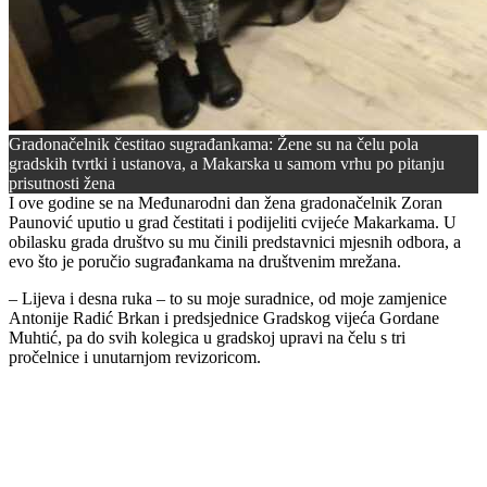
Gradonačelnik čestitao sugrađankama: Žene su na čelu pola
gradskih tvrtki i ustanova, a Makarska u samom vrhu po pitanju
prisutnosti žena
I ove godine se na Međunarodni dan žena gradonačelnik Zoran
Paunović uputio u grad čestitati i podijeliti cvijeće Makarkama. U
obilasku grada društvo su mu činili predstavnici mjesnih odbora, a
evo što je poručio sugrađankama na društvenim mrežana.
– Lijeva i desna ruka – to su moje suradnice, od moje zamjenice
Antonije Radić Brkan i predsjednice Gradskog vijeća Gordane
Muhtić, pa do svih kolegica u gradskoj upravi na čelu s tri
pročelnice i unutarnjom revizoricom.