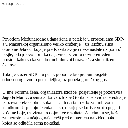
9. ožujka 2024.
Povodom Međunarodnog dana žena u petak je u prostorijama SDP-
a u Makarskoj organizirano veliko druženje – uz izložbu slika
Gordane Jelavić, koja je predstavila svoje crteže nastale uz pomoć
pegle, bila je ovo i prilika da javnost zaviri u novi preuređeni
prostor, kako su kazali, budući ‘dnevni boravak’ za simpatizere i
članove .
Tako je stožer SDP-a u petak popodne bio prepun posjetitelja,
odnosno uglavnom posjetiteljica, uz ponekog muškog gosta.
U ime Foruma žena, organizatora izložbe, posjetitelje je pozdravila
Jagoda Martić, a sama autorica izložbe Gordana Jelavić iznenadila je
izloživši preko stotinu slika nastalih nastalih vrlo zanimljivom
tehnikom. U pitanju je enkaustika, u kojoj se koriste vruća pegla i
voštane boje, uz vizualno dojmljive rezultate. Za tehniku se, kaže,
zainteresirala slučajno, naletjevši preko interneta na video nakon
kojeg se odlučila sama pokušati.