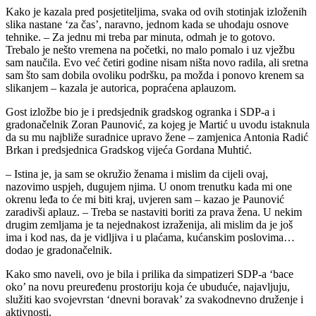
Kako je kazala pred posjetiteljima, svaka od ovih stotinjak izloženih
slika nastane ‘za čas’, naravno, jednom kada se uhodaju osnove
tehnike. – Za jednu mi treba par minuta, odmah je to gotovo.
Trebalo je nešto vremena na početki, no malo pomalo i uz vježbu
sam naučila. Evo već četiri godine nisam ništa novo radila, ali sretna
sam što sam dobila ovoliku podršku, pa možda i ponovo krenem sa
slikanjem – kazala je autorica, popraćena aplauzom.
Gost izložbe bio je i predsjednik gradskog ogranka i SDP-a i
gradonačelnik Zoran Paunović, za kojeg je Martić u uvodu istaknula
da su mu najbliže suradnice upravo žene – zamjenica Antonia Radić
Brkan i predsjednica Gradskog vijeća Gordana Muhtić.
– Istina je, ja sam se okružio ženama i mislim da cijeli ovaj,
nazovimo uspjeh, dugujem njima. U onom trenutku kada mi one
okrenu leđa to će mi biti kraj, uvjeren sam – kazao je Paunović
zaradivši aplauz. – Treba se nastaviti boriti za prava žena. U nekim
drugim zemljama je ta nejednakost izraženija, ali mislim da je još
ima i kod nas, da je vidljiva i u plaćama, kućanskim poslovima…
dodao je gradonačelnik.
Kako smo naveli, ovo je bila i prilika da simpatizeri SDP-a ‘bace
oko’ na novu preuređenu prostoriju koja će ubuduće, najavljuju,
služiti kao svojevrstan ‘dnevni boravak’ za svakodnevno druženje i
aktivnosti.