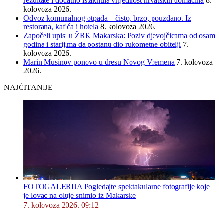
rezultate i dodatno istaknula vrijednost hrvatskih domaćina
8.
kolovoza 2026.
Odvoz komunalnog otpada – čisto, brzo, pouzdano. Iz
restorana, kafića i hotela
8. kolovoza 2026.
Započeli upisi u ŽRK Makarska: Poziv djevojčicama od osam
godina i starijima da postanu dio rukometne obitelji
7.
kolovoza 2026.
Marin Musinov ponovo u dresu Novog Vremena
7. kolovoza
2026.
NAJČITANIJE
FOTOGALERIJA Pogledajte spektakularne fotografije koje
je lovac na oluje snimio iz Makarske
7. kolovoza 2026. 09:12