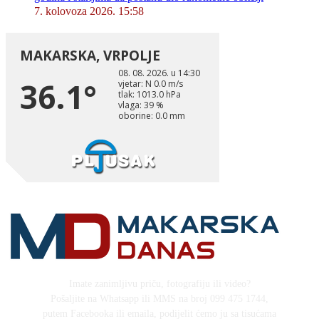
7. kolovoza 2026. 15:58
Imate zanimljivu priču, fotografiju ili video?
Pošaljite na Whatsapp ili MMS na broj 099 475 1744,
putem Facebooka ili emaila, podijelit ćemo ju sa tisućama