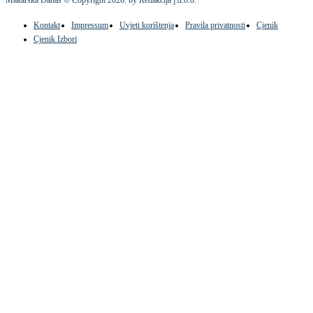
Makarska Danas © Copyright
2026
. by Redakcija j.d.o.o.
Kontakt
Impressum
Uvjeti korištenja
Pravila privatnosti
Cjenik
Cjenik Izbori