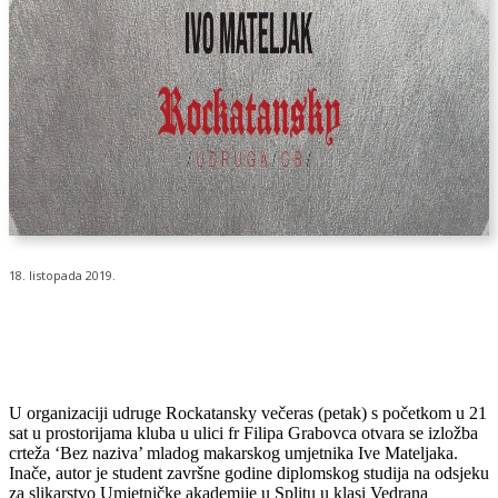
18. listopada 2019.
U organizaciji udruge Rockatansky večeras (petak) s početkom u 21
sat u prostorijama kluba u ulici fr Filipa Grabovca otvara se izložba
crteža ‘Bez naziva’ mladog makarskog umjetnika Ive Mateljaka.
Inače, autor je student završne godine diplomskog studija na odsjeku
za slikarstvo Umjetničke akademije u Splitu u klasi Vedrana