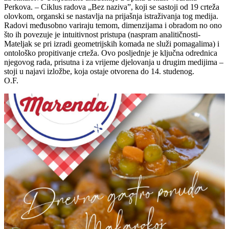
Perkova. – Ciklus radova „Bez naziva”, koji se sastoji od 19 crteža
olovkom, organski se nastavlja na prijašnja istraživanja tog medija.
Radovi međusobno variraju temom, dimenzijama i obradom no ono
što ih povezuje je intuitivnost pristupa (naspram analitičnosti-
Mateljak se pri izradi geometrijskih komada ne služi pomagalima) i
ontološko propitivanje crteža. Ovo posljednje je ključna odrednica
njegovog rada, prisutna i za vrijeme djelovanja u drugim medijima –
stoji u najavi izložbe, koja ostaje otvorena do 14. studenog.
O.F.