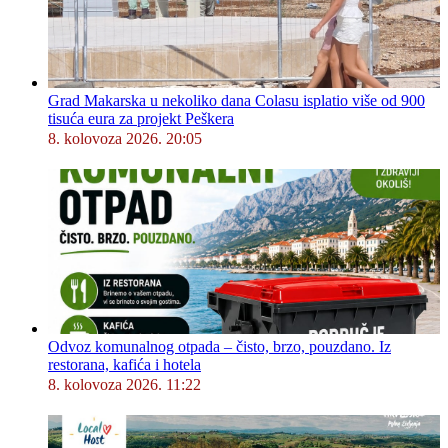
Grad Makarska u nekoliko dana Colasu isplatio više od 900
tisuća eura za projekt Peškera
8. kolovoza 2026. 20:05
Odvoz komunalnog otpada – čisto, brzo, pouzdano. Iz
restorana, kafića i hotela
8. kolovoza 2026. 11:22