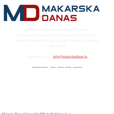
Imate zanimljivu priču, fotografiju ili video?
Pošaljite na Whatsapp ili MMS na broj 099 475 1744,
putem Facebooka ili emaila, podijelit ćemo ju sa tisućama
naših čitatelja
Kontaktirajte nas:
info@makarskadanas.hr
Stock images by Depositphotos