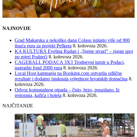
NAJNOVIJE
Grad Makarska u nekoliko dana Colasu isplatio više od 900
tisuća eura za projekt Peškera
8. kolovoza 2026.
KA KULTURA Evelina Rudan i „Sjajne stvari” – sjajan spoj
po mjeri Podpeći
8. kolovoza 2026.
CAGEBALL PODACA 3X3 Trodnevni turnir u Podaci,
nagradni fond 2000 eura
8. kolovoza 2026.
Local Host kampanja na Booking.com ostvarila odlične
rezultate i dodatno istaknula vrijednost hrvatskih domaćina
8.
kolovoza 2026.
Odvoz komunalnog otpada – čisto, brzo, pouzdano. Iz
restorana, kafića i hotela
8. kolovoza 2026.
NAJČITANIJE