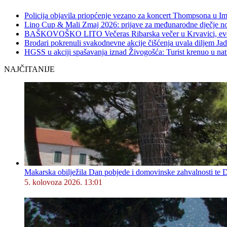
Policija objavila priopćenje vezano za koncert Thompsona u 
Lino Cup & Mali Zmaj 2026: prijave za međunarodne dječje no
BAŠKOVOŠKO LITO Večeras Ribarska večer u Krvavici, evo 
Brodari pokrenuli svakodnevne akcije čišćenja uvala diljem Jad
HGSS u akciji spašavanja iznad Živogošća: Turist krenuo u na
NAJČITANIJE
Makarska obilježila Dan pobjede i domovinske zahvalnosti te D
5. kolovoza 2026. 13:01