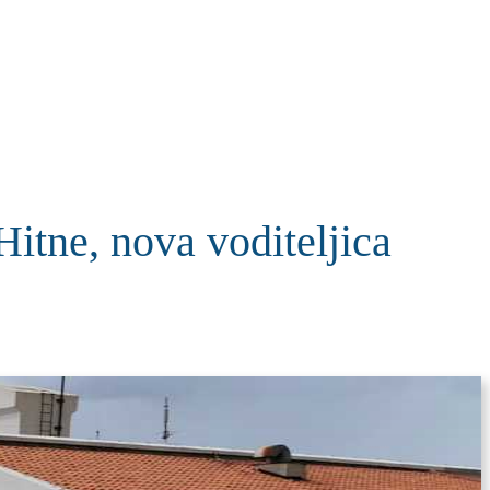
KOLUMNE
MORE
T
tne, nova voditeljica