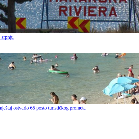
 srpnju
mještaj ostvario 65 posto turističkog prometa