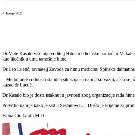
4. lipnja 2021.
Udio
Dr.Mate Kasalo više nije voditelj Hitne medicinske pomoći u Makarskoj
kao liječnik u timu tamošnje hitne.
Dr.Leo Luetić, ravnatelj Zavoda za hitnu medicinu Splitsko-dalmatinsk
– Međuljudski odnosi i stabilna situacija su nam jako važni, a što se t
kazao dr.Luetić.
Dr.Kasalo bio je dosta istaknut u javnosti zbog organizacije rada hitne
Potvrdio nam je kako je sad u Šestanovcu. – Došlo je vrijeme za prom
Ivona Ćirak/foto M.D