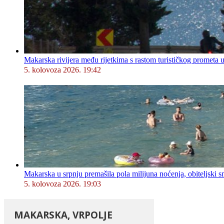
Makarska rivijera među rijetkima s rastom turističkog prometa u
5. kolovoza 2026. 19:42
Makarska u srpnju premašila pola milijuna noćenja, obiteljski s
5. kolovoza 2026. 19:03