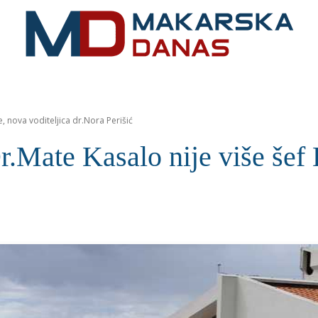
RIVIJERA
VIJESTI
MOZAIK
MAKARSKA
SPOR
 nova voditeljica dr.Nora Perišić
e Kasalo nije više šef Hi