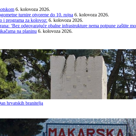
Imotskom
6. kolovoza 2026.
gometne turnire otvorene do 10. rujna
6. kolovoza 2026.
i programa za kolovoz:
6. kolovoza 2026.
rana: ‘Bez odgovarajuće obalne infrastrukture nema potpune zaštite mo
tikačama na planinu
6. kolovoza 2026.
an hrvatskih branitelja