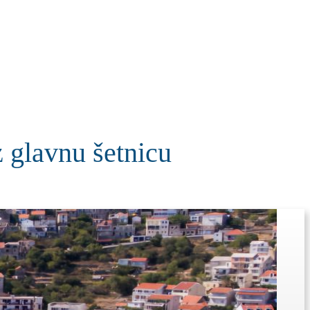
KOLUMNE
MORE
T
z glavnu šetnicu