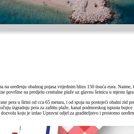
a na uređenju obalnog pojasa vrijednim blizu 150 tisuća eura. Naime, 
ažne površine na predjelu centralne plaže uz glavnu šetnicu u mjestu Igra
ane pera u širini od cca 65 metara, i od spoja na postojeći obalni zid 
ključuju izgradnju pera za zaštitu plaže, kanal podmorskog ispusta bujic
 dozvolu koju je izdao Upravni odjel za graditeljstvo i prostorno uređe