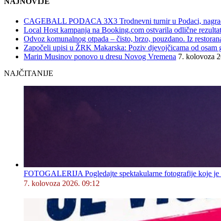
NAJNOVIJE
CAGEBALL PODACA 3X3 Trodnevni turnir u Podaci, nagrad
Local Host kampanja na Booking.com ostvarila odlične rezultat
Odvoz komunalnog otpada – čisto, brzo, pouzdano. Iz restorana,
Započeli upisi u ŽRK Makarska: Poziv djevojčicama od osam god
Marin Musinov ponovo u dresu Novog Vremena
7. kolovoza 
NAJČITANIJE
FOTOGALERIJA Pogledajte spektakularne fotografije koje je l
7. kolovoza 2026. 09:12