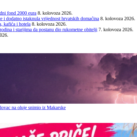
ni fond 2000 eura
8. kolovoza 2026.
e i dodatno istaknula vrijednost hrvatskih domaćina
8. kolovoza 2026.
 kafića i hotela
8. kolovoza 2026.
ina i starijima da postanu dio rukometne obitelji
7. kolovoza 2026.
2026.
ovac na oluje snimio iz Makarske