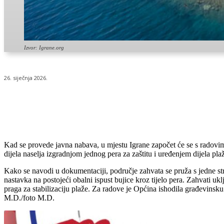
Izvor: Igrane.org
26. siječnja 2026.
Udio
Kad se provede javna nabava, u mjestu Igrane započet će se s radovim
dijela naselja izgradnjom jednog pera za zaštitu i uređenjem dijela pl
Kako se navodi u dokumentaciji, područje zahvata se pruža s jedne str
nastavka na postojeći obalni ispust bujice kroz tijelo pera. Zahvati u
praga za stabilizaciju plaže. Za radove je Općina ishodila građevinsku
M.D./foto M.D.