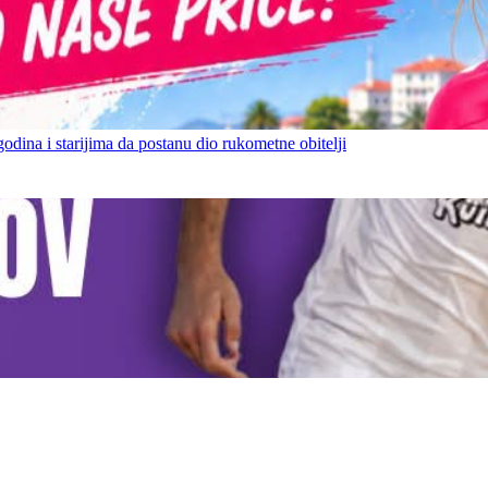
ina i starijima da postanu dio rukometne obitelji