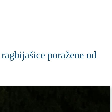
KOLUMNE
MORE
T
, ragbijašice poražene od