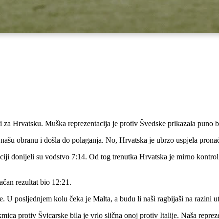
i za Hrvatsku. Muška reprezentacija je protiv Švedske prikazala puno bo
našu obranu i došla do polaganja. No, Hrvatska je ubrzo uspjela pronaći
ciji donijeli su vodstvo 7:14. Od tog trenutka Hrvatska je mirno kontrol
čan rezultat bio 12:21.
 U posljednjem kolu čeka je Malta, a budu li naši ragbijaši na razini u
ica protiv Švicarske bila je vrlo slična onoj protiv Italije. Naša repreze