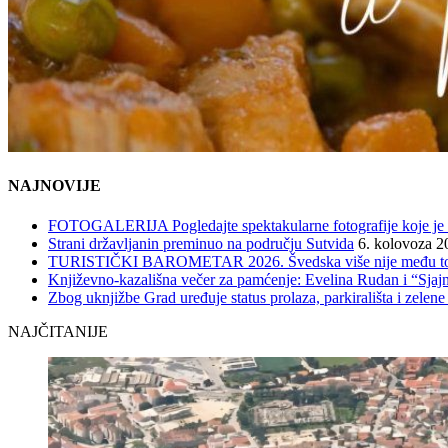
NAJNOVIJE
FOTOGALERIJA Pogledajte spektakularne fotografije koje je l
Strani državljanin preminuo na području Sutvida
6. kolovoza 2
TURISTIČKI BAROMETAR 2026. Švedska više nije među top 5, 
Književno-kazališna večer za pamćenje: Evelina Rudan i “Sjajn
Zbog uknjižbe Grad uređuje status prolaza, parkirališta i zelene
NAJČITANIJE