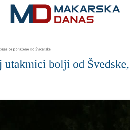
RIVIJERA
VIJESTI
MOZAIK
MAKARSKA
SPOR
agbijašice poražene od Švicarske
oj utakmici bolji od Švedske