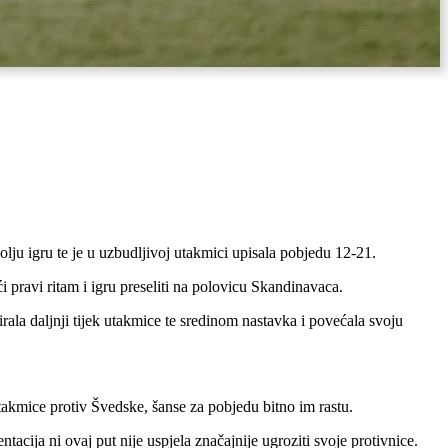
lju igru te je u uzbudljivoj utakmici upisala pobjedu 12-21.
 pravi ritam i igru preseliti na polovicu Skandinavaca.
irala daljnji tijek utakmice te sredinom nastavka i povećala svoju
takmice protiv Švedske, šanse za pobjedu bitno im rastu.
ntacija ni ovaj put nije uspjela značajnije ugroziti svoje protivnice.