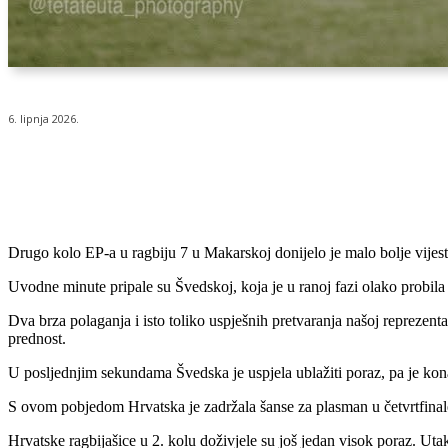
6. lipnja 2026.
Udio
Drugo kolo EP-a u ragbiju 7 u Makarskoj donijelo je malo bolje vijest
Uvodne minute pripale su Švedskoj, koja je u ranoj fazi olako probila 
Dva brza polaganja i isto toliko uspješnih pretvaranja našoj reprezenta
prednost.
U posljednjim sekundama Švedska je uspjela ublažiti poraz, pa je kona
S ovom pobjedom Hrvatska je zadržala šanse za plasman u četvrtfinale.
Hrvatske ragbijašice u 2. kolu doživjele su još jedan visok poraz. Utakm