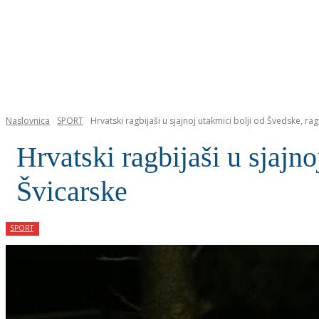
NASLOVNICA
Naslovnica
SPORT
Hrvatski ragbijaši u sjajnoj utakmici bolji od Švedske, r
Hrvatski ragbijaši u sjajn
Švicarske
SPORT