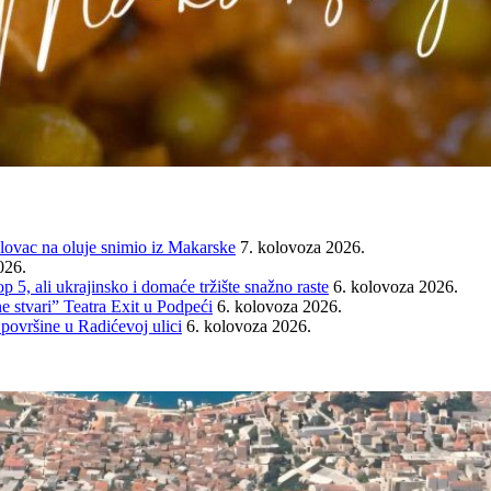
ovac na oluje snimio iz Makarske
7. kolovoza 2026.
026.
ali ukrajinsko i domaće tržište snažno raste
6. kolovoza 2026.
e stvari” Teatra Exit u Podpeći
6. kolovoza 2026.
 površine u Radićevoj ulici
6. kolovoza 2026.