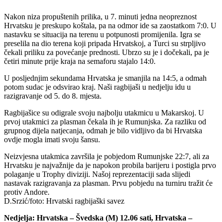
Nakon niza propuštenih prilika, u 7. minuti jedna neopreznost
Hrvatsku je preskupo koštala, pa na odmor ide sa zaostatkom 7:0. U
nastavku se situacija na terenu u potpunosti promijenila. Igra se
preselila na dio terena koji pripada Hrvatskoj, a Turci su strpljivo
čekali priliku za povećanje prednosti. Ubrzo su je i dočekali, pa je
četiri minute prije kraja na semaforu stajalo 14:0.
U posljednjim sekundama Hrvatska je smanjila na 14:5, a odmah
potom sudac je odsvirao kraj. Naši ragbijaši u nedjelju idu u
razigravanje od 5. do 8. mjesta.
Ragbijašice su odigrale svoju najbolju utakmicu u Makarskoj. U
prvoj utakmici za plasman čekala ih je Rumunjska. Za razliku od
grupnog dijela natjecanja, odmah je bilo vidljivo da bi Hrvatska
ovdje mogla imati svoju šansu.
Neizvjesna utakmica završila je pobjedom Rumunjske 22:7, ali za
Hrvatsku je najvažnije da je napokon probila barijeru i postigla prvo
polaganje u Trophy diviziji. Našoj reprezentaciji sada slijedi
nastavak razigravanja za plasman. Prvu pobjedu na turniru tražit će
protiv Andore.
D.Srzić/foto: Hrvatski ragbijaški savez
Nedjelja: Hrvatska – Švedska (M) 12.06 sati, Hrvatska –