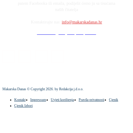
putem Facebooka ili emaila, podijelit ćemo ju sa tisućama
naših čitatelja
Kontaktirajte nas:
info@makarskadanas.hr
Stock images by Depositphotos
Makarska Danas © Copyright
2026
. by Redakcija j.d.o.o.
Kontakt
Impressum
Uvjeti korištenja
Pravila privatnosti
Cjenik
Cjenik Izbori