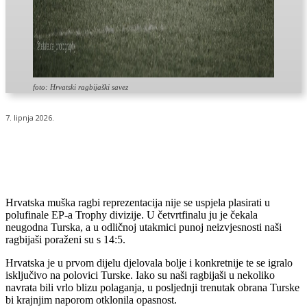
foto: Hrvatski ragbijaški savez
7. lipnja 2026.
Hrvatska muška ragbi reprezentacija nije se uspjela plasirati u
polufinale EP-a Trophy divizije. U četvrtfinalu ju je čekala
neugodna Turska, a u odličnoj utakmici punoj neizvjesnosti naši
ragbijaši poraženi su s 14:5.
Hrvatska je u prvom dijelu djelovala bolje i konkretnije te se igralo
isključivo na polovici Turske. Iako su naši ragbijaši u nekoliko
navrata bili vrlo blizu polaganja, u posljednji trenutak obrana Turske
bi krajnjim naporom otklonila opasnost.