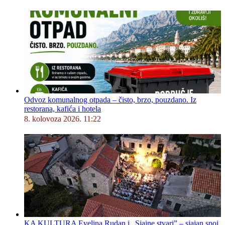
Odvoz komunalnog otpada – čisto, brzo, pouzdano. Iz
restorana, kafića i hotela
8. kolovoza 2026. 11:22
KA KULTURA Evelina Rudan i „Sjajne stvari” – sjajan spoj