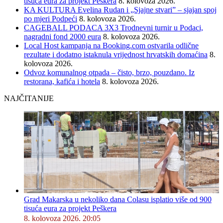
tisuća eura za projekt Peškera
8. kolovoza 2026.
KA KULTURA Evelina Rudan i „Sjajne stvari” – sjajan spoj
po mjeri Podpeći
8. kolovoza 2026.
CAGEBALL PODACA 3X3 Trodnevni turnir u Podaci,
nagradni fond 2000 eura
8. kolovoza 2026.
Local Host kampanja na Booking.com ostvarila odlične
rezultate i dodatno istaknula vrijednost hrvatskih domaćina
8.
kolovoza 2026.
Odvoz komunalnog otpada – čisto, brzo, pouzdano. Iz
restorana, kafića i hotela
8. kolovoza 2026.
NAJČITANIJE
Grad Makarska u nekoliko dana Colasu isplatio više od 900
tisuća eura za projekt Peškera
8. kolovoza 2026. 20:05