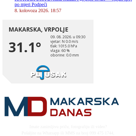
po mjeri Podpeći
8. kolovoza 2026. 18:57
Imate zanimljivu priču, fotografiju ili video?
Pošaljite na Whatsapp ili MMS na broj 099 475 1744,