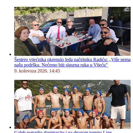
Šestero vijećnika okrenulo leđa načelniku Radiću: „Više nema
našu podršku. Nećemo biti sigurna ruka u Vijeću"
9. kolovoza 2026. 14:45
Galeb potvrdio dominaciju i na drugom turniru Lige