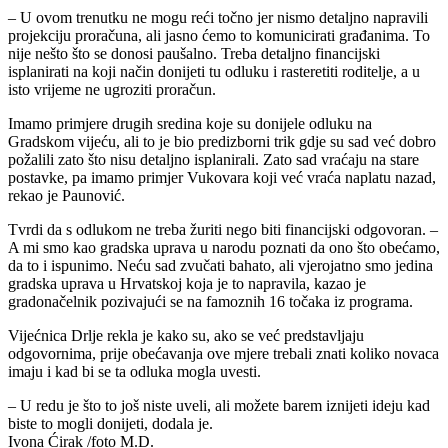
– U ovom trenutku ne mogu reći točno jer nismo detaljno napravili
projekciju proračuna, ali jasno ćemo to komunicirati građanima. To
nije nešto što se donosi paušalno. Treba detaljno financijski
isplanirati na koji način donijeti tu odluku i rasteretiti roditelje, a u
isto vrijeme ne ugroziti proračun.
Imamo primjere drugih sredina koje su donijele odluku na
Gradskom vijeću, ali to je bio predizborni trik gdje su sad već dobro
požalili zato što nisu detaljno isplanirali. Zato sad vraćaju na stare
postavke, pa imamo primjer Vukovara koji već vraća naplatu nazad,
rekao je Paunović.
Tvrdi da s odlukom ne treba žuriti nego biti financijski odgovoran. –
A mi smo kao gradska uprava u narodu poznati da ono što obećamo,
da to i ispunimo. Neću sad zvučati bahato, ali vjerojatno smo jedina
gradska uprava u Hrvatskoj koja je to napravila, kazao je
gradonačelnik pozivajući se na famoznih 16 točaka iz programa.
Vijećnica Drlje rekla je kako su, ako se već predstavljaju
odgovornima, prije obećavanja ove mjere trebali znati koliko novaca
imaju i kad bi se ta odluka mogla uvesti.
– U redu je što to još niste uveli, ali možete barem iznijeti ideju kad
biste to mogli donijeti, dodala je.
Ivona Ćirak /foto M.D.