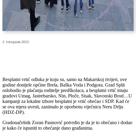
3. listopada 2025.
Besplatni vrtić odluka je koju su, samo na Makarskoj rivijeri, ove
godine donijele općine Brela, Baška Voda i Podgora. Grad Split
oslobodio je plaćanja roditelje predškolaca, a besplatni vrtić imaju
gradovi Umag, Jastrebarsko, Nin, Ploče, Sisak, Slavonski Brod…U
kampanji za lokalne izbore besplatni je vrtić obećao i SDP. Kad će
se ova mjera uvesti, zanimalo je oporbenu vijećnicu Neru Drlju
(HDZ-DP).
Gradonačelnik Zoran Paunović potvrdio je da je to obećano i dodao
je kako će ispuniti to obećanje dano građanima.