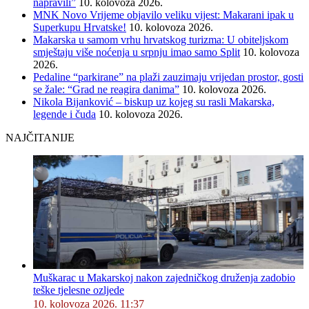
napravili”
10. kolovoza 2026.
MNK Novo Vrijeme objavilo veliku vijest: Makarani ipak u
Superkupu Hrvatske!
10. kolovoza 2026.
Makarska u samom vrhu hrvatskog turizma: U obiteljskom
smještaju više noćenja u srpnju imao samo Split
10. kolovoza
2026.
Pedaline “parkirane” na plaži zauzimaju vrijedan prostor, gosti
se žale: “Grad ne reagira danima”
10. kolovoza 2026.
Nikola Bijanković – biskup uz kojeg su rasli Makarska,
legende i čuda
10. kolovoza 2026.
NAJČITANIJE
Muškarac u Makarskoj nakon zajedničkog druženja zadobio
teške tjelesne ozljede
10. kolovoza 2026. 11:37