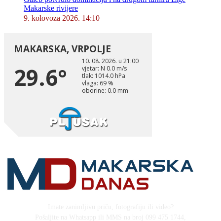
Makarske rivijere
9. kolovoza 2026. 14:10
Imate zanimljivu priču, fotografiju ili video?
Pošaljite na Whatsapp ili MMS na broj 099 475 1744,