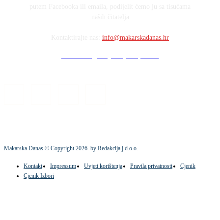
putem Facebooka ili emaila, podijelit ćemo ju sa tisućama
naših čitatelja
Kontaktirajte nas:
info@makarskadanas.hr
Stock images by Depositphotos
Makarska Danas © Copyright
2026
. by Redakcija j.d.o.o.
Kontakt
Impressum
Uvjeti korištenja
Pravila privatnosti
Cjenik
Cjenik Izbori