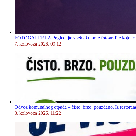
FOTOGALERIJA Pogledajte spektakularne fotografije koje je l
7. kolovoza 2026. 09:12
Odvoz komunalnog otpada – čisto, brzo, pouzdano. Iz restorana,
8. kolovoza 2026. 11:22