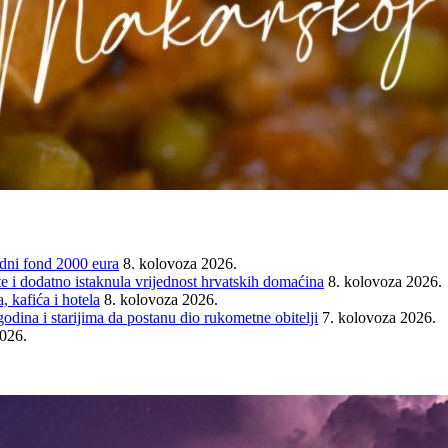
ni fond 2000 eura
8. kolovoza 2026.
e i dodatno istaknula vrijednost hrvatskih domaćina
8. kolovoza 2026.
 kafića i hotela
8. kolovoza 2026.
ina i starijima da postanu dio rukometne obitelji
7. kolovoza 2026.
2026.