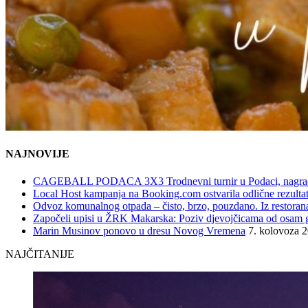
NAJNOVIJE
CAGEBALL PODACA 3X3 Trodnevni turnir u Podaci, nagrad
Local Host kampanja na Booking.com ostvarila odlične rezultat
Odvoz komunalnog otpada – čisto, brzo, pouzdano. Iz restorana,
Započeli upisi u ŽRK Makarska: Poziv djevojčicama od osam god
Marin Musinov ponovo u dresu Novog Vremena
7. kolovoza 
NAJČITANIJE