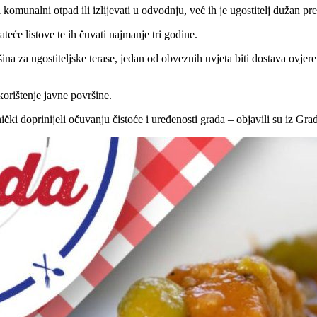
komunalni otpad ili izlijevati u odvodnju, već ih je ugostitelj dužan p
eće listove te ih čuvati najmanje tri godine.
a za ugostiteljske terase, jedan od obveznih uvjeta biti dostava ovjere
korištenje javne površine.
ki doprinijeli očuvanju čistoće i uređenosti grada – objavili su iz Gr