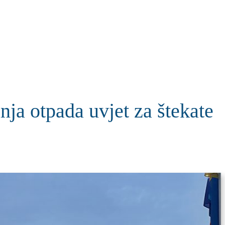
KOLUMNE
MORE
T
nja otpada uvjet za štekate