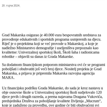
20. rujna 2024.
Grad Makarska osigurao je 40.000 eura bespovratnih sredstava za
provođenje edukativnih i sportskih programa usmjerenih na djecu.
Riječ je o projektima koji se već provode u Makarskoj, a koje je
nadležno Ministarstvo demografije i useljeništva prepoznalo kao
kvalitetne: Univerzalnoj sportskoj školi, Školi šaha i radionicama
robotike – objavili su danas iz Grada Makarske.
Sa dodatnom financijskom potporom ministarstva ovi će se programi
poboljšati i obuhvatiti još veći broj djece. Nositelj projekta je Grad
Makarska, a prijavu je pripremila Makarska razvojna agencija
MARA.
Uz financijsku podršku Grada Makarske, do sada je kroz nastavu u
obje osnovne škole u Univerzalnoj sportskoj školi sudjelovalo 120
djece prvih i drugih razreda, a prema najavama Dragana Vukovića,
predsjednika Društva za poboljšanje kvalitete življenja „Mucrum“,
koje je zaduženo za provedbu, ove godine će biti obuhvaćeni svi