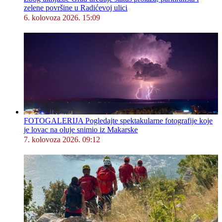
zelene površine u Radićevoj ulici
6. kolovoza 2026. 15:09
FOTOGALERIJA Pogledajte spektakularne fotografije koje
je lovac na oluje snimio iz Makarske
7. kolovoza 2026. 09:12