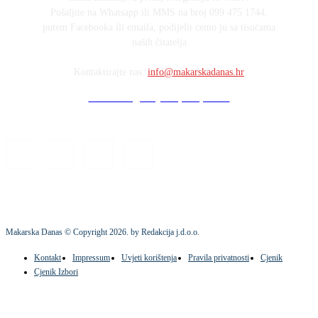
Pošaljite na Whatsapp ili MMS na broj 099 475 1744,
putem Facebooka ili emaila, podijelit ćemo ju sa tisućama
naših čitatelja
Kontaktirajte nas:
info@makarskadanas.hr
Stock images by Depositphotos
Makarska Danas © Copyright
2026
. by Redakcija j.d.o.o.
Kontakt
Impressum
Uvjeti korištenja
Pravila privatnosti
Cjenik
Cjenik Izbori