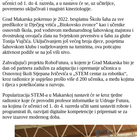
učenici od 1. do 4. razreda, a u nastavu će se, uz učiteljice,
povremeno uključivati i magistri kineziologije.
Grad Makarska pokrenuo je 2022. besplatnu Školu šaha za sve
predškolce iz Dječjeg vrtića ,,Biokovsko zvonce” kao i učenike
osnovnih škola, pod vodstvom međunarodnog šahovskog majstora i
dvostrukog osvajača zlata na Svjetskom prvenstvu u šahu za gluhe
Tonija Vujčića. Uključivanjem još većeg broja djece, posjetima
šahovskom klubu i sudjelovanjem na turnirima, ova poticajnu
aktivnost podiže se na još viši nivo.
Zahvaljujući projektu RoboFutura, u kojem je Grad Makarska bio je
dan od partnera zadužen za adaptaciju i opremanje učionica u
Osnovnoj školi Stjepana Ivičevića u „STEM centar za robotiku“,
kroz radionice je uspješno prošlo više d 200 učenika, a među kojima
i djeca s poteškoćama u razvoju.
Popularizacija STEM-a u Makarskoj nastavit će se kroz tjedne
radionice koje će provoditi profesor informatike iz Udruge Futura,
na kojima će učenici od 1. do 4. razreda učiti sami sastaviti robote i
programirati ih, razvijati digitalne kompetencije i pripremati se za
nove izazove modernog doba.