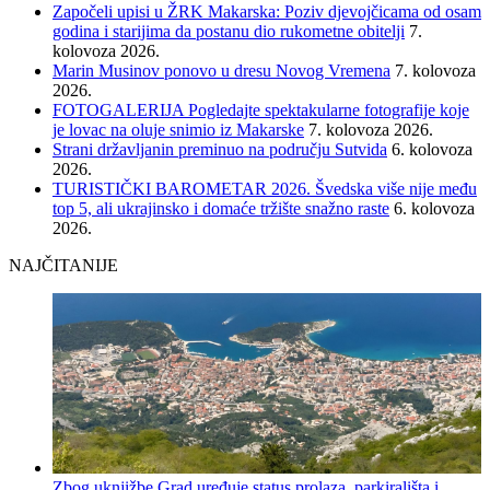
Započeli upisi u ŽRK Makarska: Poziv djevojčicama od osam
godina i starijima da postanu dio rukometne obitelji
7.
kolovoza 2026.
Marin Musinov ponovo u dresu Novog Vremena
7. kolovoza
2026.
FOTOGALERIJA Pogledajte spektakularne fotografije koje
je lovac na oluje snimio iz Makarske
7. kolovoza 2026.
Strani državljanin preminuo na području Sutvida
6. kolovoza
2026.
TURISTIČKI BAROMETAR 2026. Švedska više nije među
top 5, ali ukrajinsko i domaće tržište snažno raste
6. kolovoza
2026.
NAJČITANIJE
Zbog uknjižbe Grad uređuje status prolaza, parkirališta i