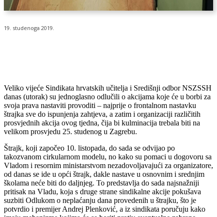
19. studenoga 2019.
Veliko vijeće Sindikata hrvatskih učitelja i Središnji odbor NSZSSH
danas (utorak) su jednoglasno odlučili o akcijama koje će u borbi za
svoja prava nastaviti provoditi – najprije o frontalnom nastavku
štrajka sve do ispunjenja zahtjeva, a zatim i organizaciji različitih
prosvjednih akcija ovog tjedna, čija bi kulminacija trebala biti na
velikom prosvjedu 25. studenog u Zagrebu.
Štrajk, koji započeo 10. listopada, do sada se odvijao po
takozvanom cirkularnom modelu, no kako su pomaci u dogovoru sa
Vladom i resornim ministarstvom nezadovoljavajući za organizatore,
od danas se ide u opći štrajk, dakle nastave u osnovnim i srednjim
školama neće biti do daljnjeg. To predstavlja do sada najsnažniji
pritisak na Vladu, koja s druge strane sindikalne akcije pokušava
suzbiti Odlukom o neplaćanju dana provedenih u štrajku, što je
potvrdio i premijer Andrej Plenković, a iz sindikata poručuju kako