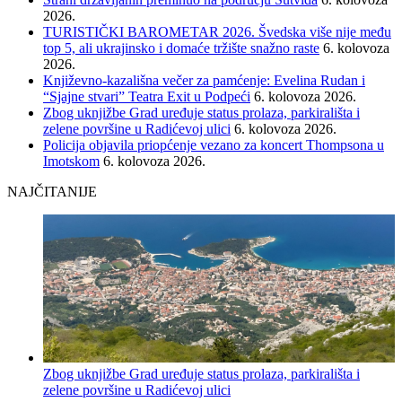
2026.
TURISTIČKI BAROMETAR 2026. Švedska više nije među
top 5, ali ukrajinsko i domaće tržište snažno raste
6. kolovoza
2026.
Književno-kazališna večer za pamćenje: Evelina Rudan i
“Sjajne stvari” Teatra Exit u Podpeći
6. kolovoza 2026.
Zbog uknjižbe Grad uređuje status prolaza, parkirališta i
zelene površine u Radićevoj ulici
6. kolovoza 2026.
Policija objavila priopćenje vezano za koncert Thompsona u
Imotskom
6. kolovoza 2026.
NAJČITANIJE
Zbog uknjižbe Grad uređuje status prolaza, parkirališta i
zelene površine u Radićevoj ulici