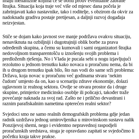
imaju mehanizme kojima će se boriti protiv eventualne zabrane
štrajka. Situacija koja traje već više od mjesec dana počela je
zabrinjavati kako nastavnike, tako i roditelje, s obzirom da okvir za
nadoknadu gradiva postaje pretijesan, a daljnji razvoj događaja
neizvjestan.
Stiče se dojam kako javnost sve manje podržava ovakvu situaciju,
nenaviknuta na ozbiljniji i dugotrajniji oblik borbe za prava
određenih skupina, a čemu su kumovali i sami organizatori štrajka
nedovoljnom transparentošću u iznošenju svojih problema i
predloženih rješenja. No i Vlada je pucala sebi u nogu izjavljujući
rezolutno u jednom trenutku kako novaca u proračunu nema, da bi
ih u drugom trenutku ipak bilo, što nas vodi do same srži problema:
Država, koja novac u proračunu već godinama stvara ‘nekim
čudom’ umjesto da on, kao u scenariju zdrave ekonomije, dolazi
uglavnom iz realnog sektora. Ovdje se otvara prostor da i druge
skupine, primjerice medicinsko osoblje ili policajci, također traže
povećanje naknada za svoj rad. Zašto ne i prilično devastirani i
raznim parafiskalnim nametima opterećen realni sektor?
Svjedoci smo ne samo realnih demografskih problema gdje jedan
radnik uzdržava jednog umirovljenika u mirovinskom sustavu nalik
Ponzijevoj shemi, nego i evidentno nepravednoj raspodjeli
proračunskih sredstava, stoga je opravdano zapitati se svjedočimo li
početku kraja takve prakse.