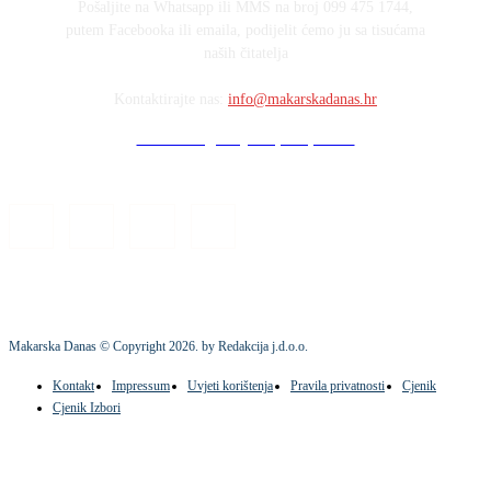
Pošaljite na Whatsapp ili MMS na broj 099 475 1744,
putem Facebooka ili emaila, podijelit ćemo ju sa tisućama
naših čitatelja
Kontaktirajte nas:
info@makarskadanas.hr
Stock images by Depositphotos
Makarska Danas © Copyright
2026
. by Redakcija j.d.o.o.
Kontakt
Impressum
Uvjeti korištenja
Pravila privatnosti
Cjenik
Cjenik Izbori