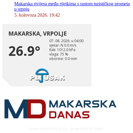
Makarska rivijera među rijetkima s rastom turističkog prometa
u srpnju
5. kolovoza 2026. 19:42
Imate zanimljivu priču, fotografiju ili video?