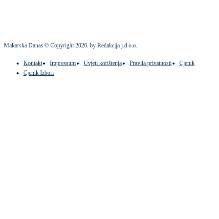
Makarska Danas © Copyright
2026
. by Redakcija j.d.o.o.
Kontakt
Impressum
Uvjeti korištenja
Pravila privatnosti
Cjenik
Cjenik Izbori