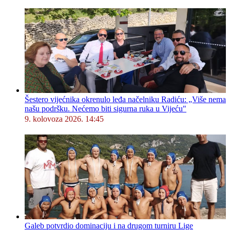
Šestero vijećnika okrenulo leđa načelniku Radiću: „Više nema
našu podršku. Nećemo biti sigurna ruka u Vijeću"
9. kolovoza 2026. 14:45
Galeb potvrdio dominaciju i na drugom turniru Lige