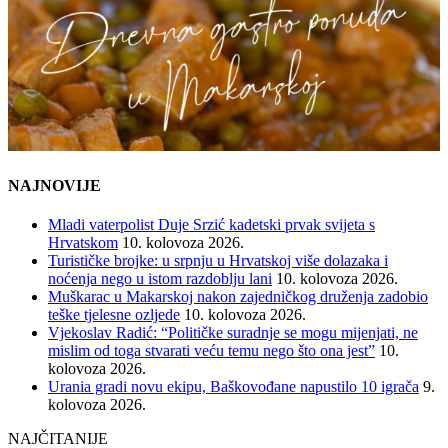
NAJNOVIJE
Mladi vaterpolist Duje Srzić kadetski prvak svijeta s
Hrvatskom
10. kolovoza 2026.
Turističke brojke: u srpnju u Hrvatskoj više dolazaka i
noćenja nego u istom razdoblju lani
10. kolovoza 2026.
Muškarac u Makarskoj nakon zajedničkog druženja zadobio
teške tjelesne ozljede
10. kolovoza 2026.
Vjekoslav Radić: “Političke suradnje se mogu mijenjati, ne
mislim od toga stvarati veću temu nego što ona jest”
10.
kolovoza 2026.
Urania gradi novu ekipu, Baškovođane napustilo 10 igrača
9.
kolovoza 2026.
NAJČITANIJE