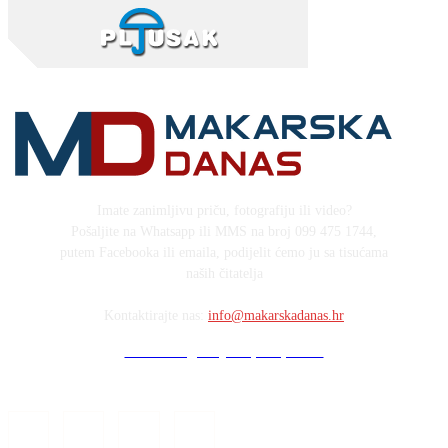
Imate zanimljivu priču, fotografiju ili video?
Pošaljite na Whatsapp ili MMS na broj 099 475 1744,
putem Facebooka ili emaila, podijelit ćemo ju sa tisućama
naših čitatelja
Kontaktirajte nas:
info@makarskadanas.hr
Stock images by Depositphotos