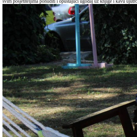
svim posjetiteljima ponuditi i opuštajući ugođaj uz knjige i kavu ujut