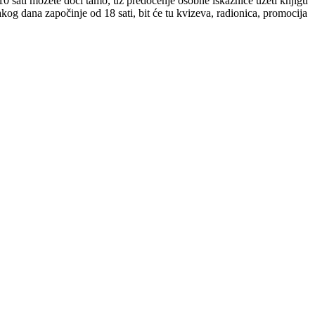
0 sati možete doći tamo, uz predočenje osobne iskaznice uzeti knjigu
vakog dana započinje od 18 sati, bit će tu kvizeva, radionica, promocija