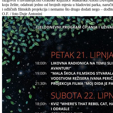
razgovor s ravnateljicom Gradske knjižnice Makarska Anom Duvnjak, k
koju želite, odabrati jedno od brojnih mjesta u hladovini parka, naruči
i odličnih filmskih projekcija i nemamo što drugo dodati nego – dođite 
O.F. / foto Duje Antonini