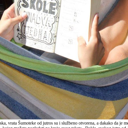
ka, vrata Šumoteke od jutros su i službeno otvorena, a dakako da je me