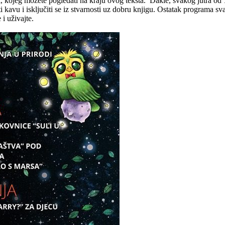
ojeg možete pogledati na kraju ovog teksta. Dakle, svakog jutra od 1
ti kavu i isključiti se iz stvarnosti uz dobru knjigu. Ostatak programa s
i uživajte.