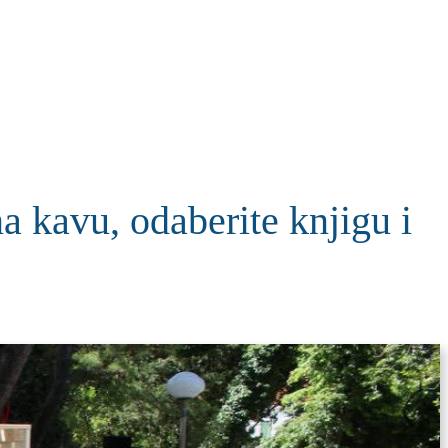
KOLUMNE
MORE
T
vu, odaberite knjigu i