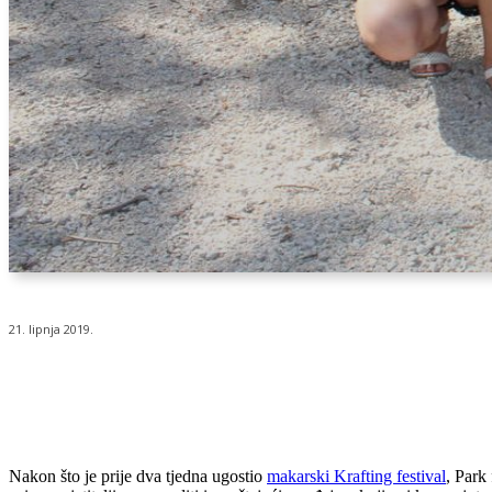
21. lipnja 2019.
Udio
Nakon što je prije dva tjedna ugostio
makarski Krafting festival
, Park