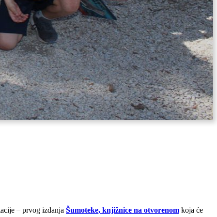
tacije – prvog izdanja
Šumoteke, knjižnice na otvorenom
koja će