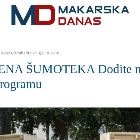
RIVIJERA
VIJESTI
MOZAIK
MAKARSKA
SPOR
vu, odaberite knjigu i uživajte...
A ŠUMOTEKA Dođite na ka
programu