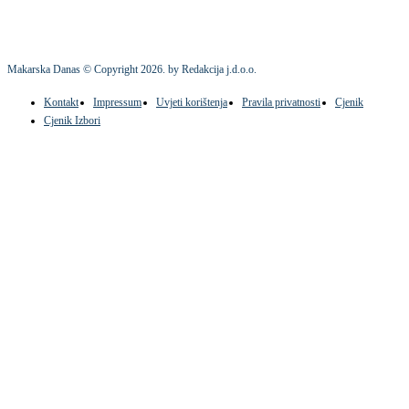
Makarska Danas © Copyright
2026
. by Redakcija j.d.o.o.
Kontakt
Impressum
Uvjeti korištenja
Pravila privatnosti
Cjenik
Cjenik Izbori