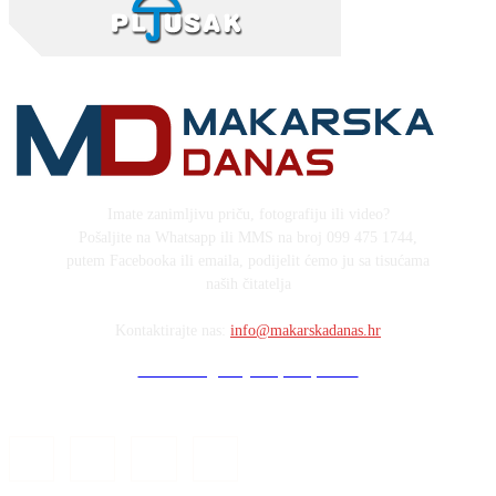
Imate zanimljivu priču, fotografiju ili video?
Pošaljite na Whatsapp ili MMS na broj 099 475 1744,
putem Facebooka ili emaila, podijelit ćemo ju sa tisućama
naših čitatelja
Kontaktirajte nas:
info@makarskadanas.hr
Stock images by Depositphotos