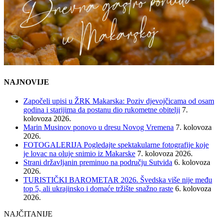
NAJNOVIJE
Započeli upisi u ŽRK Makarska: Poziv djevojčicama od osam
godina i starijima da postanu dio rukometne obitelji
7.
kolovoza 2026.
Marin Musinov ponovo u dresu Novog Vremena
7. kolovoza
2026.
FOTOGALERIJA Pogledajte spektakularne fotografije koje
je lovac na oluje snimio iz Makarske
7. kolovoza 2026.
Strani državljanin preminuo na području Sutvida
6. kolovoza
2026.
TURISTIČKI BAROMETAR 2026. Švedska više nije među
top 5, ali ukrajinsko i domaće tržište snažno raste
6. kolovoza
2026.
NAJČITANIJE