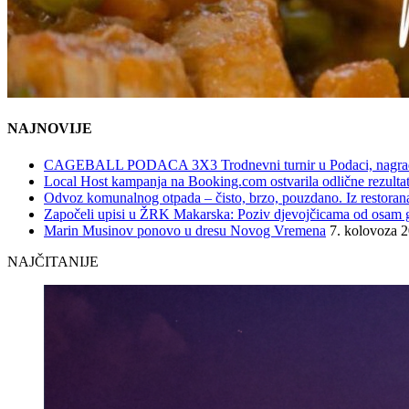
NAJNOVIJE
CAGEBALL PODACA 3X3 Trodnevni turnir u Podaci, nagrad
Local Host kampanja na Booking.com ostvarila odlične rezultat
Odvoz komunalnog otpada – čisto, brzo, pouzdano. Iz restorana,
Započeli upisi u ŽRK Makarska: Poziv djevojčicama od osam god
Marin Musinov ponovo u dresu Novog Vremena
7. kolovoza 
NAJČITANIJE