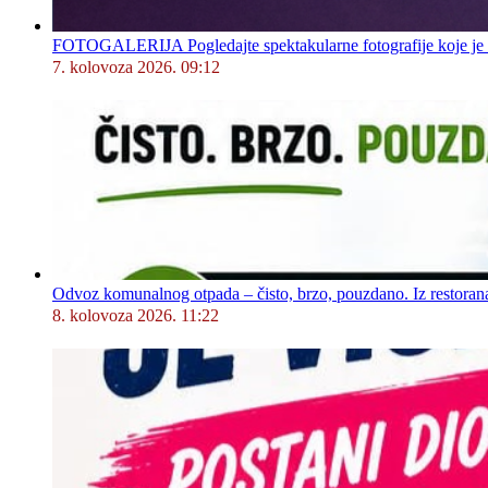
FOTOGALERIJA Pogledajte spektakularne fotografije koje je l
7. kolovoza 2026. 09:12
Odvoz komunalnog otpada – čisto, brzo, pouzdano. Iz restorana,
8. kolovoza 2026. 11:22