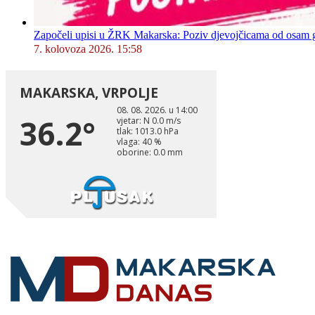
Započeli upisi u ŽRK Makarska: Poziv djevojčicama od osam god
7. kolovoza 2026. 15:58