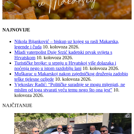
NAJNOVIJE
Nikola Bijanković – biskup uz kojeg su rasli Makarska,
legende i čuda
10. kolovoza 2026.
Mladi vaterpolist Duje Srzić kadetski prvak svijeta s
Hrvatskom
10. kolovoza 2026.
Turističke brojke: u srpnju u Hrvatskoj više dolazaka i
noćenja nego u istom razdoblju lani
10. kolovoza 2026.
Muškarac u Makarskoj nakon zajedničkog druženja zadobio
teške tjelesne ozljede
10. kolovoza 2026.
Vjekoslav Radić: “Političke suradnje se mogu mijenjati, ne
mislim od toga stvarati veću temu nego što ona jest”
10.
kolovoza 2026.
NAJČITANIJE