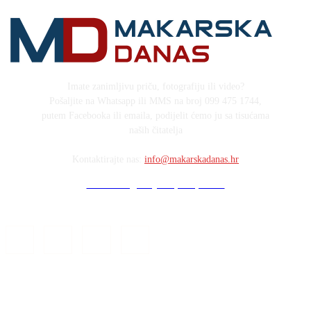
Imate zanimljivu priču, fotografiju ili video?
Pošaljite na Whatsapp ili MMS na broj 099 475 1744,
putem Facebooka ili emaila, podijelit ćemo ju sa tisućama
naših čitatelja
Kontaktirajte nas:
info@makarskadanas.hr
Stock images by Depositphotos