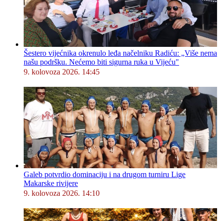
Šestero vijećnika okrenulo leđa načelniku Radiću: „Više nema
našu podršku. Nećemo biti sigurna ruka u Vijeću"
9. kolovoza 2026. 14:45
Galeb potvrdio dominaciju i na drugom turniru Lige
Makarske rivijere
9. kolovoza 2026. 14:10