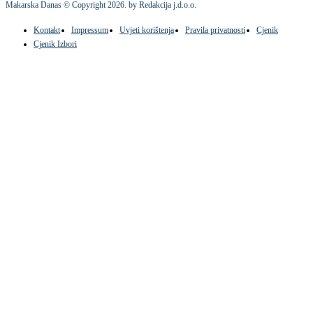
Makarska Danas © Copyright
2026
. by Redakcija j.d.o.o.
Kontakt
Impressum
Uvjeti korištenja
Pravila privatnosti
Cjenik
Cjenik Izbori