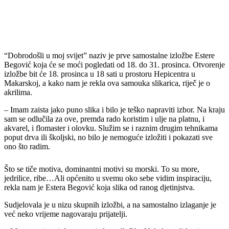
“Dobrodošli u moj svijet” naziv je prve samostalne izložbe Estere
Begović koja će se moći pogledati od 18. do 31. prosinca. Otvorenje
izložbe bit će 18. prosinca u 18 sati u prostoru Hepicentra u
Makarskoj, a kako nam je rekla ova samouka slikarica, riječ je o
akrilima.
– Imam zaista jako puno slika i bilo je teško napraviti izbor. Na kraju
sam se odlučila za ove, premda rado koristim i ulje na platnu, i
akvarel, i flomaster i olovku. Služim se i raznim drugim tehnikama
poput drva ili školjski, no bilo je nemoguće izložiti i pokazati sve
ono što radim.
Što se tiče motiva, dominantni motivi su morski. To su more,
jedrilice, ribe…Ali općenito u svemu oko sebe vidim inspiraciju,
rekla nam je Estera Begović koja slika od ranog djetinjstva.
Sudjelovala je u nizu skupnih izložbi, a na samostalno izlaganje je
već neko vrijeme nagovaraju prijatelji.