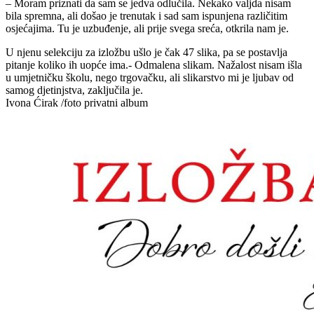
– Moram priznati da sam se jedva odlučila. Nekako valjda nisam
bila spremna, ali došao je trenutak i sad sam ispunjena različitim
osjećajima. Tu je uzbuđenje, ali prije svega sreća, otkrila nam je.
U njenu selekciju za izložbu ušlo je čak 47 slika, pa se postavlja
pitanje koliko ih uopće ima.- Odmalena slikam. Nažalost nisam išla
u umjetničku školu, nego trgovačku, ali slikarstvo mi je ljubav od
samog djetinjstva, zaključila je.
Ivona Ćirak /foto privatni album