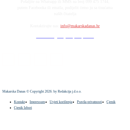
Pošaljite na Whatsapp ili MMS na broj 099 475 1744,
putem Facebooka ili emaila, podijelit ćemo ju sa tisućama
naših čitatelja
Kontaktirajte nas:
info@makarskadanas.hr
Stock images by Depositphotos
Makarska Danas © Copyright
2026
. by Redakcija j.d.o.o.
Kontakt
Impressum
Uvjeti korištenja
Pravila privatnosti
Cjenik
Cjenik Izbori