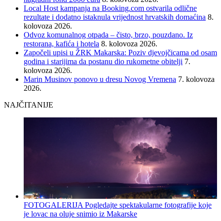
Local Host kampanja na Booking.com ostvarila odlične
rezultate i dodatno istaknula vrijednost hrvatskih domaćina
8.
kolovoza 2026.
Odvoz komunalnog otpada – čisto, brzo, pouzdano. Iz
restorana, kafića i hotela
8. kolovoza 2026.
Započeli upisi u ŽRK Makarska: Poziv djevojčicama od osam
godina i starijima da postanu dio rukometne obitelji
7.
kolovoza 2026.
Marin Musinov ponovo u dresu Novog Vremena
7. kolovoza
2026.
NAJČITANIJE
FOTOGALERIJA Pogledajte spektakularne fotografije koje
je lovac na oluje snimio iz Makarske