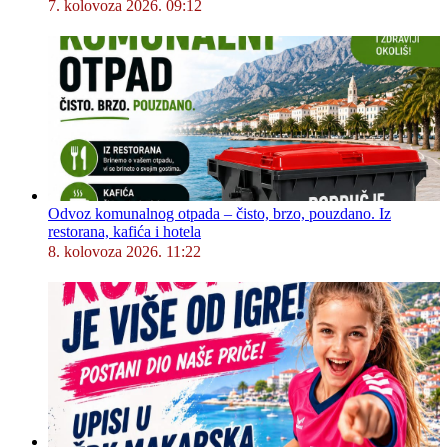
7. kolovoza 2026. 09:12
Odvoz komunalnog otpada – čisto, brzo, pouzdano. Iz
restorana, kafića i hotela
8. kolovoza 2026. 11:22