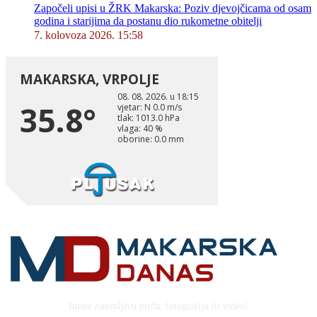
Započeli upisi u ŽRK Makarska: Poziv djevojčicama od osam
godina i starijima da postanu dio rukometne obitelji
7. kolovoza 2026. 15:58
Imate zanimljivu priču, fotografiju ili video?