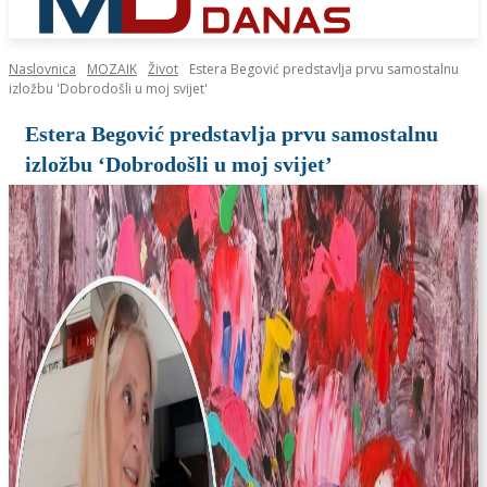
Naslovnica
MOZAIK
Život
Estera Begović predstavlja prvu samostalnu
izložbu 'Dobrodošli u moj svijet'
Estera Begović predstavlja prvu samostalnu
izložbu ‘Dobrodošli u moj svijet’