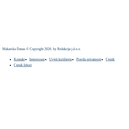
Makarska Danas © Copyright
2026
. by Redakcija j.d.o.o.
Kontakt
Impressum
Uvjeti korištenja
Pravila privatnosti
Cjenik
Cjenik Izbori