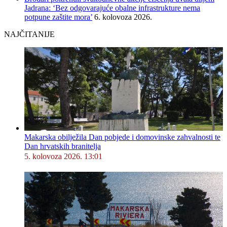
Jadrana: ‘Bez odgovarajuće obalne infrastrukture nema
potpune zaštite mora’
6. kolovoza 2026.
NAJČITANIJE
Makarska obilježila Dan pobjede i domovinske zahvalnosti te
Dan hrvatskih branitelja
5. kolovoza 2026. 13:01