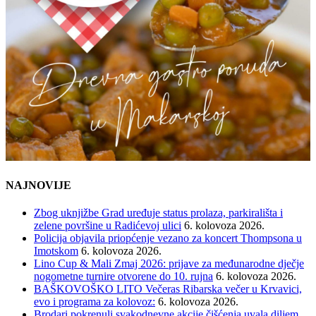
NAJNOVIJE
Zbog uknjižbe Grad uređuje status prolaza, parkirališta i
zelene površine u Radićevoj ulici
6. kolovoza 2026.
Policija objavila priopćenje vezano za koncert Thompsona u
Imotskom
6. kolovoza 2026.
Lino Cup & Mali Zmaj 2026: prijave za međunarodne dječje
nogometne turnire otvorene do 10. rujna
6. kolovoza 2026.
BAŠKOVOŠKO LITO Večeras Ribarska večer u Krvavici,
evo i programa za kolovoz:
6. kolovoza 2026.
Brodari pokrenuli svakodnevne akcije čišćenja uvala diljem