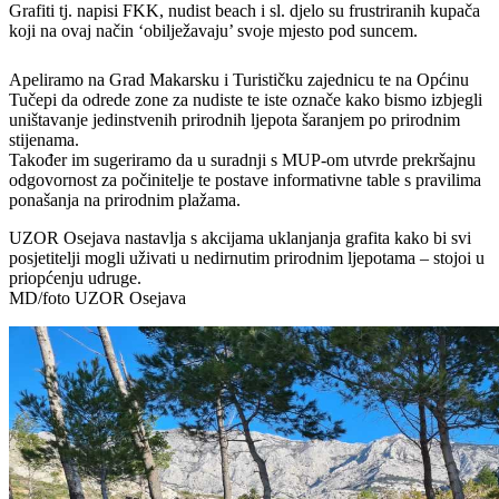
Grafiti tj. napisi FKK, nudist beach i sl. djelo su frustriranih kupača
koji na ovaj način ‘obilježavaju’ svoje mjesto pod suncem.
Apeliramo na Grad Makarsku i Turističku zajednicu te na Općinu
Tučepi da odrede zone za nudiste te iste označe kako bismo izbjegli
uništavanje jedinstvenih prirodnih ljepota šaranjem po prirodnim
stijenama.
Također im sugeriramo da u suradnji s MUP-om utvrde prekršajnu
odgovornost za počinitelje te postave informativne table s pravilima
ponašanja na prirodnim plažama.
UZOR Osejava nastavlja s akcijama uklanjanja grafita kako bi svi
posjetitelji mogli uživati u nedirnutim prirodnim ljepotama – stojoi u
priopćenju udruge.
MD/foto UZOR Osejava