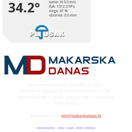
Imate zanimljivu priču, fotografiju ili video?
Pošaljite na Whatsapp ili MMS na broj 099 475 1744,
putem Facebooka ili emaila, podijelit ćemo ju sa tisućama
naših čitatelja
Kontaktirajte nas:
info@makarskadanas.hr
Stock images by Depositphotos