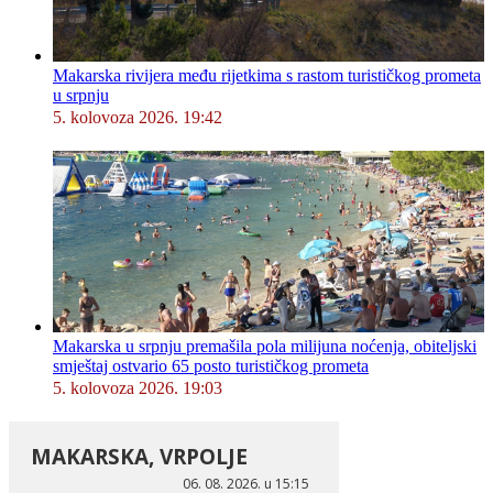
Makarska rivijera među rijetkima s rastom turističkog prometa
u srpnju
5. kolovoza 2026. 19:42
Makarska u srpnju premašila pola milijuna noćenja, obiteljski
smještaj ostvario 65 posto turističkog prometa
5. kolovoza 2026. 19:03