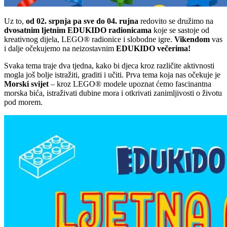
Uz to,
od 02. srpnja pa sve do 04. rujna
redovito se družimo na
dvosatnim ljetnim EDUKIDO radionicama
koje se sastoje od
kreativnog dijela, LEGO® radionice i slobodne igre.
Vikendom
vas
i dalje očekujemo na neizostavnim
EDUKIDO večerima!
Svaka tema traje dva tjedna, kako bi djeca kroz različite aktivnosti
mogla još bolje istražiti, graditi i učiti. Prva tema koja nas očekuje je
Morski svijet
– kroz LEGO® modele upoznat ćemo fascinantna
morska bića, istraživati dubine mora i otkrivati zanimljivosti o životu
pod morem.