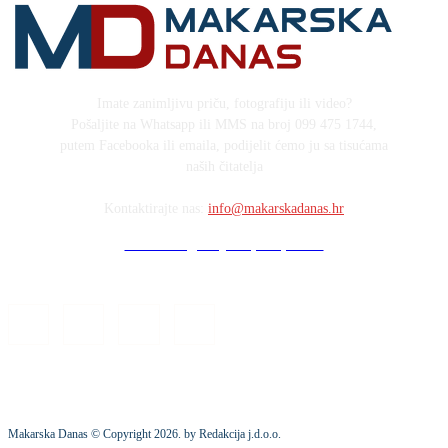
Imate zanimljivu priču, fotografiju ili video?
Pošaljite na Whatsapp ili MMS na broj 099 475 1744,
putem Facebooka ili emaila, podijelit ćemo ju sa tisućama
naših čitatelja
Kontaktirajte nas:
info@makarskadanas.hr
Stock images by Depositphotos
Makarska Danas © Copyright
2026
. by Redakcija j.d.o.o.