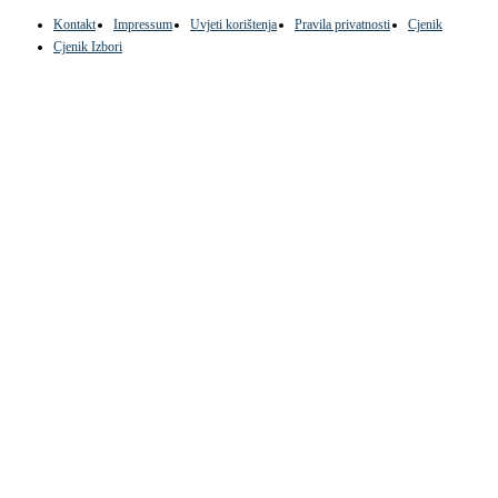
Kontakt
Impressum
Uvjeti korištenja
Pravila privatnosti
Cjenik
Cjenik Izbori