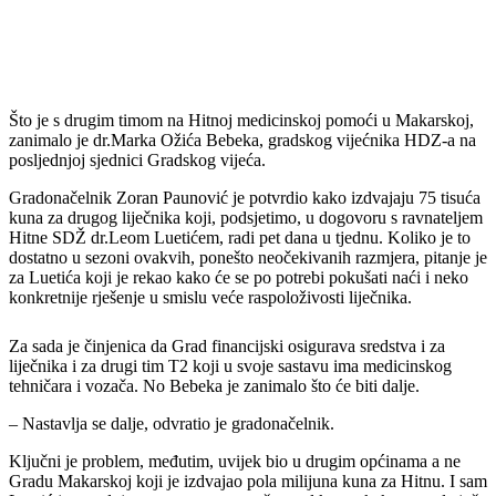
Što je s drugim timom na Hitnoj medicinskoj pomoći u Makarskoj,
zanimalo je dr.Marka Ožića Bebeka, gradskog vijećnika HDZ-a na
posljednjoj sjednici Gradskog vijeća.
Gradonačelnik Zoran Paunović je potvrdio kako izdvajaju 75 tisuća
kuna za drugog liječnika koji, podsjetimo, u dogovoru s ravnateljem
Hitne SDŽ dr.Leom Luetićem, radi pet dana u tjednu. Koliko je to
dostatno u sezoni ovakvih, ponešto neočekivanih razmjera, pitanje je
za Luetića koji je rekao kako će se po potrebi pokušati naći i neko
konkretnije rješenje u smislu veće raspoloživosti liječnika.
Za sada je činjenica da Grad financijski osigurava sredstva i za
liječnika i za drugi tim T2 koji u svoje sastavu ima medicinskog
tehničara i vozača. No Bebeka je zanimalo što će biti dalje.
– Nastavlja se dalje, odvratio je gradonačelnik.
Ključni je problem, međutim, uvijek bio u drugim općinama a ne
Gradu Makarskoj koji je izdvajao pola milijuna kuna za Hitnu. I sam