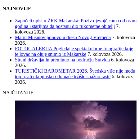
NAJNOVIJE
Započeli upisi u ŽRK Makarska: Poziv djevojčicama od osam
godina i starijima da postanu dio rukometne obitelji
7.
kolovoza 2026.
Marin Musinov ponovo u dresu Novog Vremena
7. kolovoza
2026.
FOTOGALERIJA Pogledajte spektakularne fotografije koje
je lovac na oluje snimio iz Makarske
7. kolovoza 2026.
Strani državljanin preminuo na području Sutvida
6. kolovoza
2026.
TURISTIČKI BAROMETAR 2026. Švedska više nije među
top 5, ali ukrajinsko i domaće tržište snažno raste
6. kolovoza
2026.
NAJČITANIJE