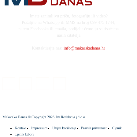
Imate zanimljivu priču, fotografiju ili video?
Pošaljite na Whatsapp ili MMS na broj 099 475 1744,
putem Facebooka ili emaila, podijelit ćemo ju sa tisućama
naših čitatelja
Kontaktirajte nas:
info@makarskadanas.hr
Stock images by Depositphotos
Makarska Danas © Copyright
2026
. by Redakcija j.d.o.o.
Kontakt
Impressum
Uvjeti korištenja
Pravila privatnosti
Cjenik
Cjenik Izbori