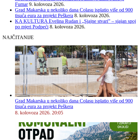
Fumar
9. kolovoza 2026.
Grad Makarska u nekoliko dana Colasu isplatio više od 900
tisuća eura za projekt Peškera
8. kolovoza 2026.
KA KULTURA Evelina Rudan i „Sjajne stvari” – sjajan spoj
po mjeri Podpeći
8. kolovoza 2026.
NAJČITANIJE
Grad Makarska u nekoliko dana Colasu isplatio više od 900
tisuća eura za projekt Peškera
8. kolovoza 2026. 20:05