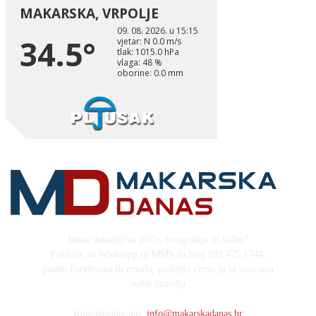
Imate zanimljivu priču, fotografiju ili video?
Pošaljite na Whatsapp ili MMS na broj 099 475 1744,
putem Facebooka ili emaila, podijelit ćemo ju sa tisućama
naših čitatelja
Kontaktirajte nas:
info@makarskadanas.hr