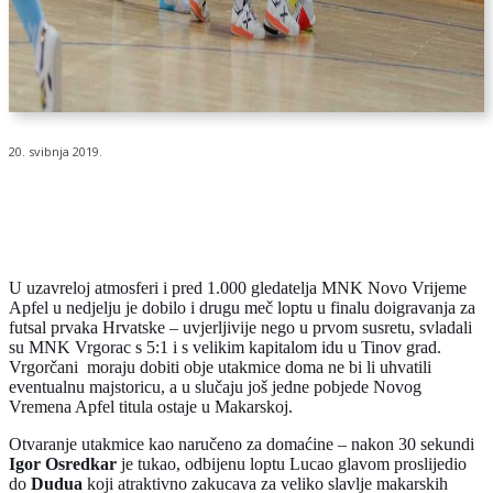
20. svibnja 2019.
U uzavreloj atmosferi i pred 1.000 gledatelja MNK Novo Vrijeme
Apfel u nedjelju je dobilo i drugu meč loptu u finalu doigravanja za
futsal prvaka Hrvatske –
uvjerljivije nego u prvom susretu, svladali
su MNK Vrgorac s 5:1 i s velikim kapitalom idu u Tinov grad.
Vrgorčani moraju dobiti obje utakmice doma ne bi li uhvatili
eventualnu majstoricu, a u slučaju još jedne pobjede Novog
Vremena Apfel titula ostaje u Makarskoj.
Otvaranje utakmice kao naručeno za domaćine – nakon 30 sekundi
Igor Osredkar
je tukao, odbijenu loptu Lucao glavom proslijedio
do
Dudua
koji atraktivno zakucava za veliko slavlje makarskih