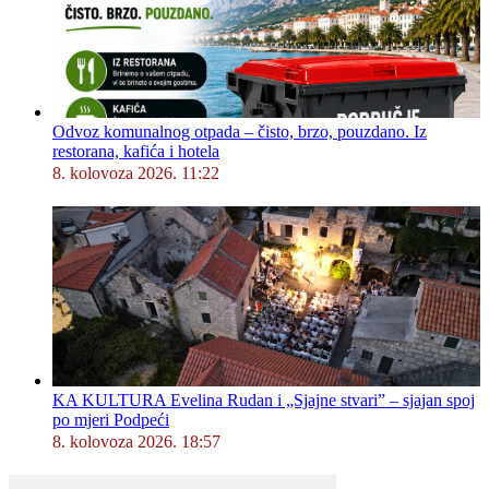
Odvoz komunalnog otpada – čisto, brzo, pouzdano. Iz
restorana, kafića i hotela
8. kolovoza 2026. 11:22
KA KULTURA Evelina Rudan i „Sjajne stvari” – sjajan spoj
po mjeri Podpeći
8. kolovoza 2026. 18:57