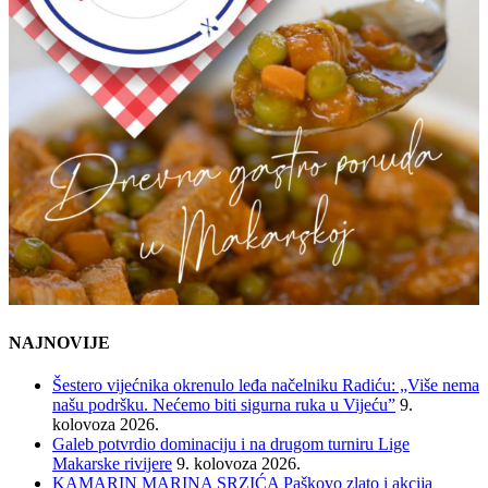
NAJNOVIJE
Šestero vijećnika okrenulo leđa načelniku Radiću: „Više nema
našu podršku. Nećemo biti sigurna ruka u Vijeću”
9.
kolovoza 2026.
Galeb potvrdio dominaciju i na drugom turniru Lige
Makarske rivijere
9. kolovoza 2026.
KAMARIN MARINA SRZIĆA Paškovo zlato i akcija