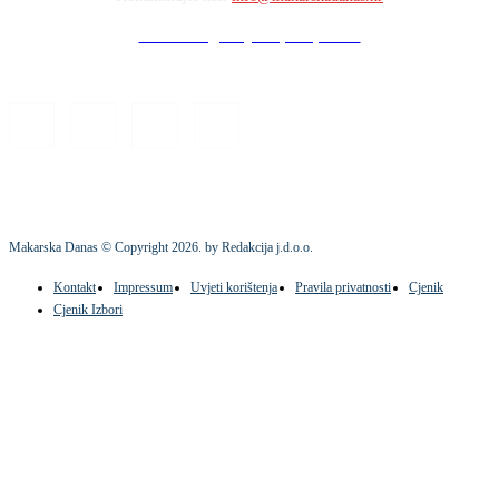
Stock images by Depositphotos
Makarska Danas © Copyright
2026
. by Redakcija j.d.o.o.
Kontakt
Impressum
Uvjeti korištenja
Pravila privatnosti
Cjenik
Cjenik Izbori