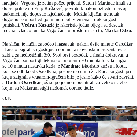
navijača. Vrgorac je zatim počeo prijetiti, Suton i Martinac imali su
dobre prilike no Filip Bašković, povratnik nakon ozljede u prvoj
utakmici, nije dopustio izjednačenje. Možda ključan trenutak
dogodio se u posljednjoj minuti poluvremena – dok su gosti
pritiskali,
Vedran Kazazić
je iskoristio jedan bijeg i sa desetak
metara svladao junaka Vrgorčana u prošlom susretu,
Marka Odžu
.
Na sličan je način započeo i nastavak, nakon dvije minute
Osredkar
i Lucao izigrali su gostujuću obranu, a slovenski reprezentativac
zabija za nedostižnih 3:0. Svoj prvi pogodak u finalu doigravanja
Vrgorčani su postigli tek nakon ukupnih 70 minuta futsala – igrala
se 10.minuta nastavka kada je
Martinac
iskoristio gužvu i loptu,
koja se odbila od Osredkara, pospremio u mrežu. Kada su gosti pri
kraju zaigrali s vratarom-igračem bilo je jasno kako će stvari završiti,
a
Dudu
i
Osredkar
još su po jednom poentirali za veliko slavlje
kojim su Makarani stigli nadomak obrane titule.
O.F.