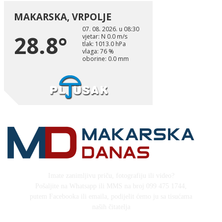
Imate zanimljivu priču, fotografiju ili video?
Pošaljite na Whatsapp ili MMS na broj 099 475 1744,
putem Facebooka ili emaila, podijelit ćemo ju sa tisućama
naših čitatelja