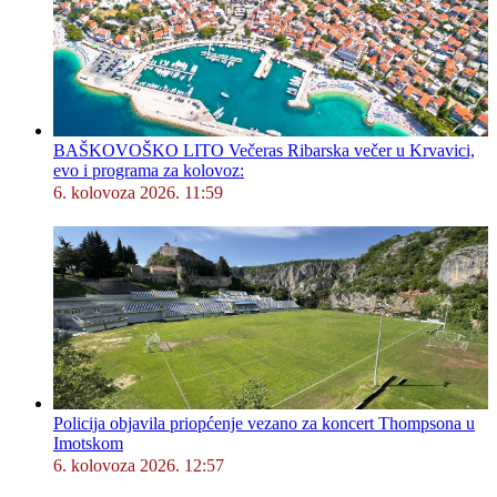
BAŠKOVOŠKO LITO Večeras Ribarska večer u Krvavici,
evo i programa za kolovoz:
6. kolovoza 2026. 11:59
Policija objavila priopćenje vezano za koncert Thompsona u
Imotskom
6. kolovoza 2026. 12:57