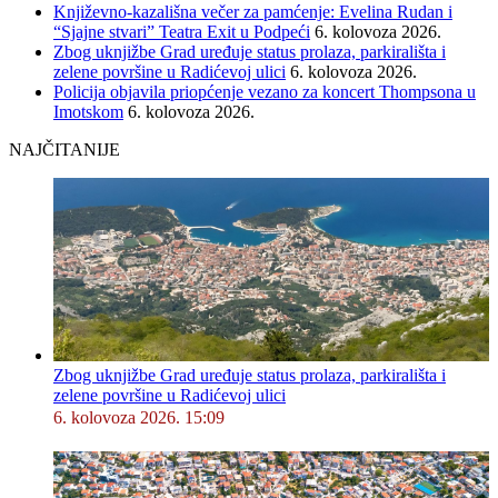
Književno-kazališna večer za pamćenje: Evelina Rudan i
“Sjajne stvari” Teatra Exit u Podpeći
6. kolovoza 2026.
Zbog uknjižbe Grad uređuje status prolaza, parkirališta i
zelene površine u Radićevoj ulici
6. kolovoza 2026.
Policija objavila priopćenje vezano za koncert Thompsona u
Imotskom
6. kolovoza 2026.
NAJČITANIJE
Zbog uknjižbe Grad uređuje status prolaza, parkirališta i
zelene površine u Radićevoj ulici
6. kolovoza 2026. 15:09