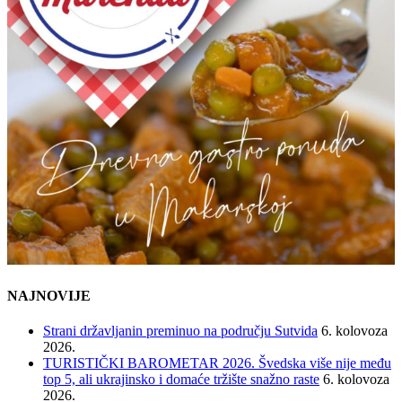
NAJNOVIJE
Strani državljanin preminuo na području Sutvida
6. kolovoza
2026.
TURISTIČKI BAROMETAR 2026. Švedska više nije među
top 5, ali ukrajinsko i domaće tržište snažno raste
6. kolovoza
2026.