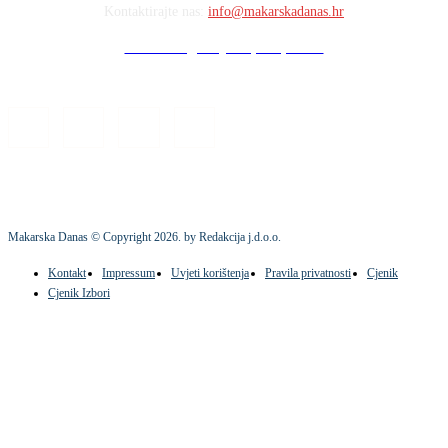
Kontaktirajte nas:
info@makarskadanas.hr
Stock images by Depositphotos
Makarska Danas © Copyright
2026
. by Redakcija j.d.o.o.
Kontakt
Impressum
Uvjeti korištenja
Pravila privatnosti
Cjenik
Cjenik Izbori