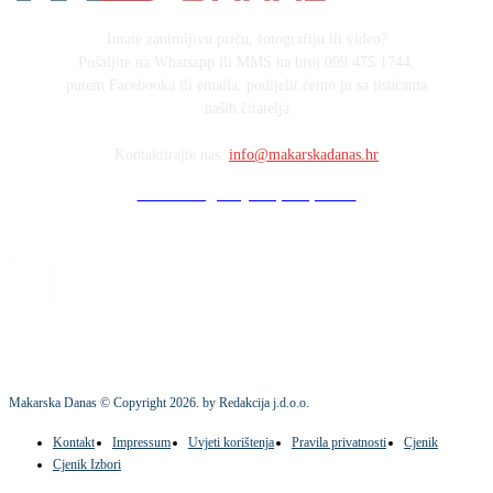
Imate zanimljivu priču, fotografiju ili video?
Pošaljite na Whatsapp ili MMS na broj 099 475 1744,
putem Facebooka ili emaila, podijelit ćemo ju sa tisućama
naših čitatelja
Kontaktirajte nas:
info@makarskadanas.hr
Stock images by Depositphotos
Makarska Danas © Copyright
2026
. by Redakcija j.d.o.o.
Kontakt
Impressum
Uvjeti korištenja
Pravila privatnosti
Cjenik
Cjenik Izbori