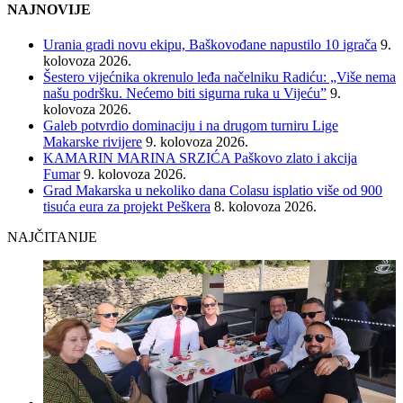
NAJNOVIJE
Urania gradi novu ekipu, Baškovođane napustilo 10 igrača
9.
kolovoza 2026.
Šestero vijećnika okrenulo leđa načelniku Radiću: „Više nema
našu podršku. Nećemo biti sigurna ruka u Vijeću”
9.
kolovoza 2026.
Galeb potvrdio dominaciju i na drugom turniru Lige
Makarske rivijere
9. kolovoza 2026.
KAMARIN MARINA SRZIĆA Paškovo zlato i akcija
Fumar
9. kolovoza 2026.
Grad Makarska u nekoliko dana Colasu isplatio više od 900
tisuća eura za projekt Peškera
8. kolovoza 2026.
NAJČITANIJE