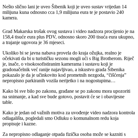
Nešto slično lani je uveo Šibenik koji je uveo sustav vrijedan 14
milijuna kuna odnosno cca 1,9 milijuna eura te je postavio 240
kamera.
Grad Makarska trošak ovog sustava i video nadzora procijenio je na
158,4 tisuće eura plus PDV, odnosno skoro 200 tisuća eura ukupno,
a trajanje ugovora je 36 mjeseci.
Ukoliko bi se javna nabava provela do kraja ožujka, realno je
očekivati da bi u turističku sezonu mogli ući s Big Brotherom. Riječ
je, inače, o visokosofistiranim kamerama i sustavu koji je
gradonačelnik već ranije najavljivao, a iskustvo grada Šibenika
pokazalo je da je učinkovito kod prometnih nezgoda, “čišćenja”
nepropisno parkiranih vozila nerijetko i na nogostupima…
Kako bi sve bilo po zakonu, građane se po zakonu mora upozoriti
na snimanje, a kad sve bude gotovo, postavit će se i obavijesne
table.
Kako je jedan od važnih motiva za uvođenje video nadzora kontrola
odlagališta, pogledali smo Odluku o komunalnom redu koja
propisuje i kazne.
Za nepropisno odlaganje otpada fizička osoba može se kazniti s