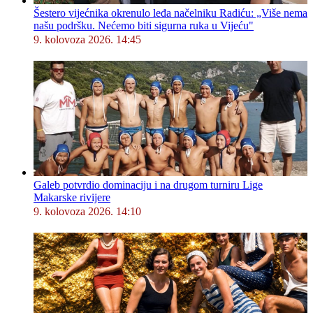
Šestero vijećnika okrenulo leđa načelniku Radiću: „Više nema
našu podršku. Nećemo biti sigurna ruka u Vijeću"
9. kolovoza 2026. 14:45
Galeb potvrdio dominaciju i na drugom turniru Lige
Makarske rivijere
9. kolovoza 2026. 14:10