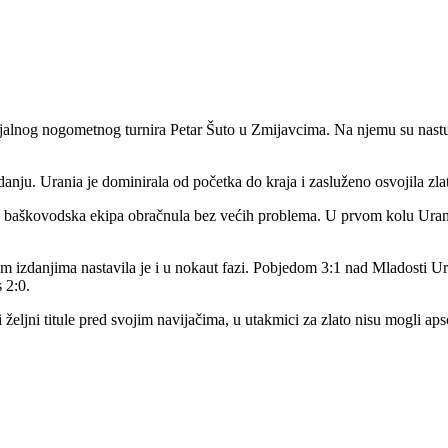
jalnog nogometnog turnira Petar Šuto u Zmijavcima. Na njemu su nastup
anju. Urania je dominirala od početka do kraja i zasluženo osvojila zla
 baškovodska ekipa obračnula bez većih problema. U prvom kolu Urania 
nim izdanjima nastavila je i u nokaut fazi. Pobjedom 3:1 nad Mladosti Ur
 2:0.
ili željni titule pred svojim navijačima, u utakmici za zlato nisu mogli 