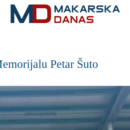
RIVIJERA
VIJESTI
MOZAIK
MAKARSKA
SPOR
Memorijalu Petar Šuto