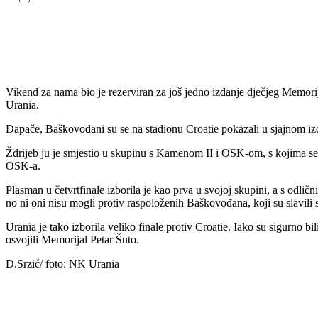
Udio
Vikend za nama bio je rezerviran za još jedno izdanje dječjeg Memori
Urania.
Dapače, Baškovođani su se na stadionu Croatie pokazali u sjajnom izd
Ždrijeb ju je smjestio u skupinu s Kamenom II i OSK-om, s kojima se
OSK-a.
Plasman u četvrtfinale izborila je kao prva u svojoj skupini, a s odlič
no ni oni nisu mogli protiv raspoloženih Baškovođana, koji su slavili s
Urania je tako izborila veliko finale protiv Croatie. Iako su sigurno b
osvojili Memorijal Petar Šuto.
D.Srzić/ foto: NK Urania